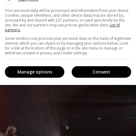
Learn more
Your personal data will be processed and information from your device
вла Вишнякова і Юлії Сахневич. Повний драми ф’южн під
(cookies, unique identifiers, and other device data) may be stored by,
accessed by and shared with 227 partners, or used specifically by this
 до сліз. «Нехай ваше відлуння триває і буде таким
site. We and our partners may use precise geolocation data.
List of
partners.
й ефір я чекаю від вас хіп-хопу, тому сподіваюся його ще
Some vendors may process your personal data on the basis of legitimate
пара з’явилася на паркеті разом із колишньою учасницею
interest, which you can object to by managing your options below. Look
for a link at the bottom of this page or in the site menu to manage or
гарячого пасадоблю під пісню Rag’n Bone Man «Human»
withdraw consent in privacy and cookie settings.
д суддів.
Manage options
Consent