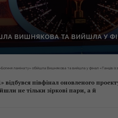
ШЛА ВИШНЯКОВА ТА ВИЙШЛА У ФІН
«Богиня ламінату» обійшла Вишнякова та вийшла у фінал «Танців із 
1» відбувся півфінал оновленого проект
йшли не тільки зіркові пари, а й