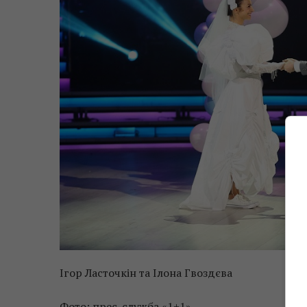
Ігор Ласточкін та Ілона Гвоздєва
Фото: прес-служба «1+1»