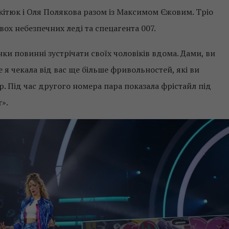
кітюк і Оля Полякова разом із Максимом Єжовим. Тріо
ох небезпечних леді та спецагента 007.
и повинні зустрічати своїх чоловіків вдома. Дами, ви
 я чекала від вас ще більше фривольностей, які ви
. Під час другого номера пара показала фрістайл під
».