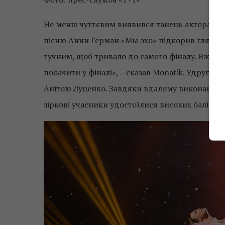
Не менш чуттєвим виявився танець актора Па
пісню Анни Герман «Мы эхо» підкорив глядачів
гучним, щоб тривало до самого фіналу. Вже 13-
побачити у фіналі», – сказав Monatik. Удруге 
Анітою Луценко. Завдяки вдалому виконанню 
зіркові учасники удостоїлися високих балів ві