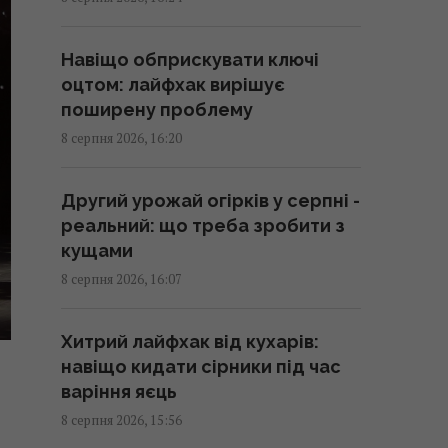
16:30 субота, 08 серпня 2026
Навіщо обприскувати ключі
Хіт №1 The Killers з
оцтом: лайфхак вирішує
несподіваною історією
поширену проблему
отримав гучне визнання через
8 серпня 2026, 16:20
22 роки
16:11 субота, 08 серпня 2026
Другий урожай огірків у серпні -
реальний: що треба зробити з
На Херсонщині росіянам
кущами
наказали почати "вільне
8 серпня 2026, 16:07
полювання" на автотранспорт, -
ОВА
Хитрий лайфхак від кухарів:
16:09 субота, 08 серпня 2026
навіщо кидати сірники під час
варіння яєць
Україна має знищувати пускові і
8 серпня 2026, 15:56
виробництво ракет: експерт