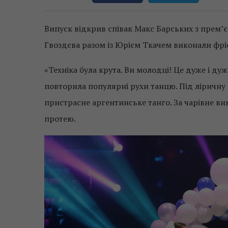
Випуск відкрив співак Макс Барських з прем’є
Гвоздєва разом із Юрієм Ткачем виконали фріста
«Техніка була крута. Ви молодці! Це дуже і дуж
повторила популярні рухи танцю. Під ліричну 
пристрасне аргентинське танго. За чарівне в
протею.