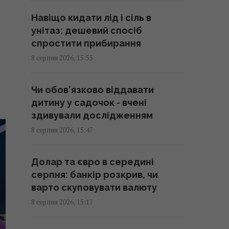
сказав, що для цього потрібно
Навіщо кидати лід і сіль в
16:03 субота, 08 серпня 2026
унітаз: дешевий спосіб
спростити прибирання
Навіщо Вучич запросив
8 серпня 2026, 15:55
Зеленського в гості: NZZ
розкрив приховану стратегію
Чи обов'язково віддавати
Сербії
дитину у садочок - вчені
15:57 субота, 08 серпня 2026
здивували дослідженням
8 серпня 2026, 15:47
Денисенко вдруге вийшла
заміж: обранець акторки
Долар та євро в середині
опублікував фото та зробив
серпня: банкір розкрив, чи
заяву
варто скуповувати валюту
15:45 субота, 08 серпня 2026
8 серпня 2026, 15:17
Космічна програма Росії