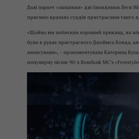
Далі паркет «запалили» дві блондинки Леся Ні
приємно вразило суддів пристрасним танго дв
«Щойно ми побачили хороший приклад, як жінк
були в руках пристрасного Джеймса Бонда, але
анонсували», – прокоментувала Катерина Кухар
популярну пісню 90-х Bomfunk MC’s «Freestyler