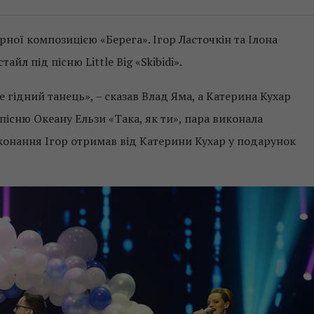
рної композицією «Берега». Ігор Ласточкін та Ілона
йл під пісню Little Big «Skibidi».
е гідний танець», – сказав Влад Яма, а Катерина Кухар
пісню Океану Ельзи «Така, як ти», пара виконала
иконання Ігор отримав від Катерини Кухар у подарунок