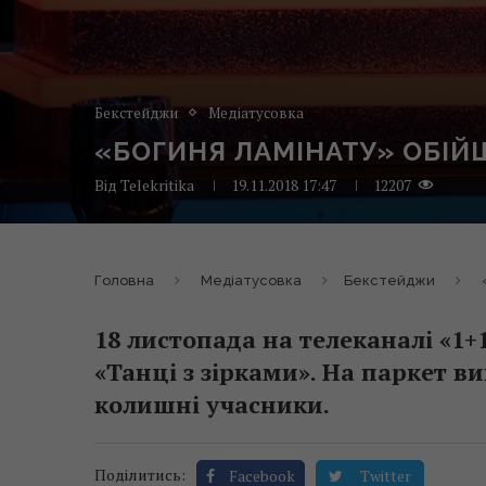
Бекстейджи
Медіатусовка
«БОГИНЯ ЛАМІНАТУ» ОБІЙ
Від
Telekritika
19.11.2018 17:47
12207
Головна
Медіатусовка
Бекстейджи
18 листопада на телеканалі «1+
«Танці з зірками». На паркет ви
колишні учасники.
Поділитись:
Facebook
Twitter