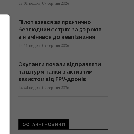
15:01 неділя, 09 серпня 2026
Пілот взявся за практично
безлюдний острів: за 50 років
він змінився до невпізнання
14:51 неділя, 09 серпня 2026
Окупанти почали відправляти
на штурм танки з активним
захистом від FPV-дронів
14:44 неділя, 09 серпня 2026
Американський трюк із
картоплею фрі допомагає
швидко загустити суп
ОСТАННІ НОВИНИ
14:38 неділя, 09 серпня 2026