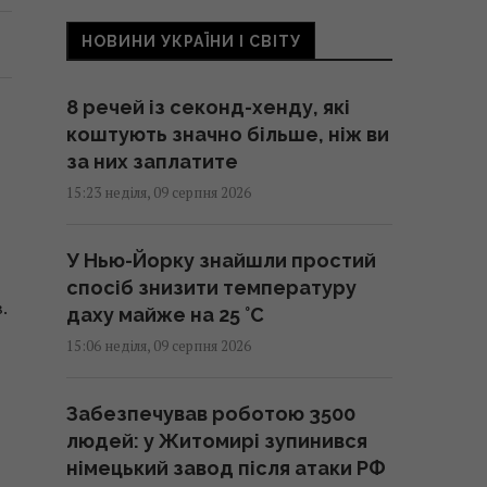
НОВИНИ УКРАЇНИ І СВІТУ
8 речей із секонд-хенду, які
коштують значно більше, ніж ви
за них заплатите
15:23 неділя, 09 серпня 2026
У Нью-Йорку знайшли простий
спосіб знизити температуру
.
даху майже на 25 °C
15:06 неділя, 09 серпня 2026
Забезпечував роботою 3500
людей: у Житомирі зупинився
німецький завод після атаки РФ