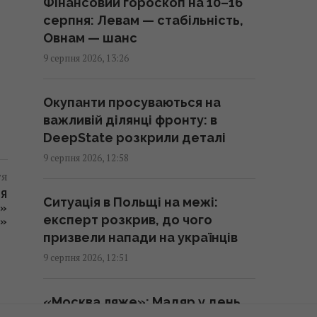
Фінансовий гороскоп на 10–16
серпня: Левам — стабільність,
Зарядка електрокара від
Овнам — шанс
розетки у квартирі може
9 серпня 2026, 13:26
обернутися серйозними
проблемами, - електрик
Окупанти просуваються на
13:48 неділя, 09 серпня 2026
важливій ділянці фронту: в
DeepState розкрили деталі
Газова, електрична чи
9 серпня 2026, 12:58
індукційна: яка плита готує їжу
тя
найшвидше
СЯ
Ситуація в Польщі на межі:
13:30 неділя, 09 серпня 2026
К»
експерт розкрив, до чого
А»
призвели напади на українців
Три знаки Зодіаку ось-ось
9 серпня 2026, 12:51
попрощаються з самотністю та
знайдуть кохання
«Москва ляже»: Мадяр у день
13:30 неділя, 09 серпня 2026