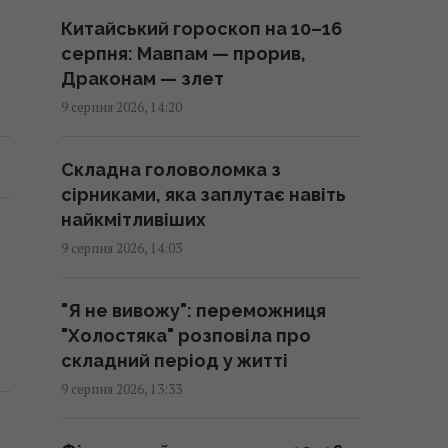
Одеса вночі пережила
Китайський гороскоп на 10–16
наймасштабніший удар за весь
серпня: Мавпам — прорив,
час повномасштабної війни, –
Драконам — злет
Коваленко
9 серпня 2026, 14:20
13:59 неділя, 09 серпня 2026
Складна головоломка з
Підводний човен, проданий
сірниками, яка заплутає навіть
Канаді за £1, потопив
найкмітливіших
американський крейсер
9 серпня 2026, 14:03
13:57 неділя, 09 серпня 2026
"Я не вивожу": переможниця
Ціль Росії №1: The Times
"Холостяка" розповіла про
розповів, як працює
складний період у житті
український загін "глибоких
9 серпня 2026, 13:33
ударів" по РФ
13:55 неділя, 09 серпня 2026