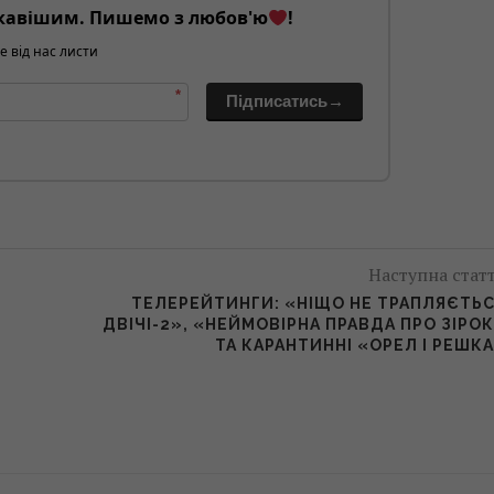
кавішим. Пишемо з любов'ю
!
е від нас листи
*
Підписатись→
Наступна стат
ТЕЛЕРЕЙТИНГИ: «НІЩО НЕ ТРАПЛЯЄТЬ
ДВІЧІ-2», «НЕЙМОВІРНА ПРАВДА ПРО ЗІРО
ТА КАРАНТИННІ «ОРЕЛ І РЕШК