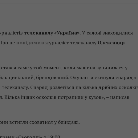
урналістів
телеканалу «Україна».
У салоні знаходилися
 Про це
повідомив
журналіст телеканалу
Олександр
л стався саме у той момент, коли машина зупинилася у
біль цивільний, брендований. Окупанти скинули снаряд з
 телеканалу. Снаряд розлетівся на кілька дрібних осколків
. Кілька інших осколків потрапили у кузов», – написав
они встигли сховатися у бліндажі.
грами «Сьогодні» о 19:00.