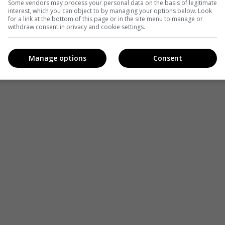
Some vendors may process your personal data on the basis of legitimate
interest, which you can object to by managing your options below. Look
for a link at the bottom of this page or in the site menu to manage or
withdraw consent in privacy and cookie settings.
Manage options
Consent