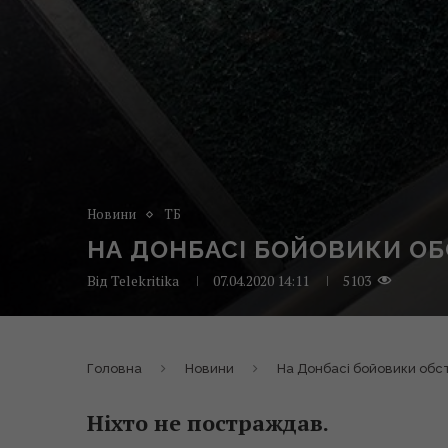
Новини
ТБ
НА ДОНБАСІ БОЙОВИКИ ОБ
Від
Telekritika
07.04.2020 14:11
5103
Головна
Новини
На Донбасі бойовики обс
Ніхто не постраждав.