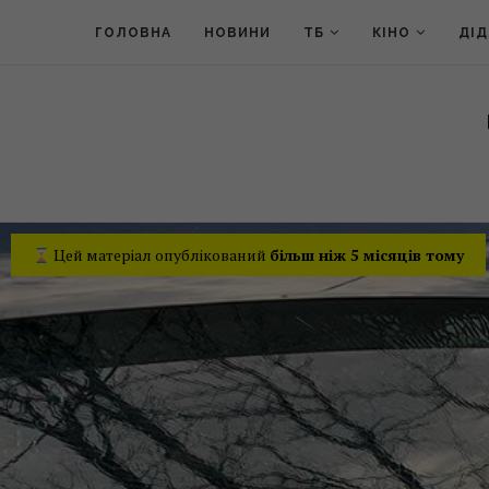
ГОЛОВНА
НОВИНИ
ТБ
КІНО
ДІ
Цей матеріал опублікований
більш ніж 5 місяців тому