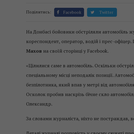
Поділитись:
Facebook
Twitter
На Донбасі бойовики обстріляли автомобіль ж
кореспондент, оператор, водій і прес-офіцер.
Махов
на своїй сторінці у Facebook.
«Цілилися саме в автомобіль. Оскільки обстрі
спеціальному місці неподалік позиції. Автомо
безпілотника, який впав у метрі від автомобіля
Осколок пробив наскрізь бічне скло автомобіля
Олександр.
За словами журналіста, ніхто не постраждав, в
Деталі журналі розповість у своєму сюжеті про