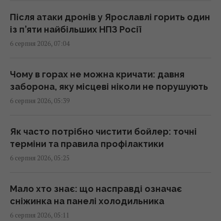
У Ярославлі після атаки дронів горить один
Після атаки дронів у Ярославлі горить один
із найбільших російських НПЗ (відео)
із п’яти найбільших НПЗ Росії
07:26 четвер, 06 серпня 2026
6 серпня 2026, 07:04
Гороскоп на 6 серпня за картами Таро:
Чому в горах не можна кричати: давня
Терези - вдача, Тельцям - швидкі рішення
заборона, яку місцеві ніколи не порушують
07:20 четвер, 06 серпня 2026
6 серпня 2026, 05:39
Гороскоп на 6 серпня: Стрільцям –
Як часто потрібно чистити бойлер: точні
сповільнитися, Скорпіонам –
терміни та правила профілактики
перенапруження
6 серпня 2026, 05:25
07:10 четвер, 06 серпня 2026
Мало хто знає: що насправді означає
Магнітні бурі 6–8 серпня: коли очікувати
сніжинка на панелі холодильника
нового удару (графік)
6 серпня 2026, 05:11
07:10 четвер, 06 серпня 2026