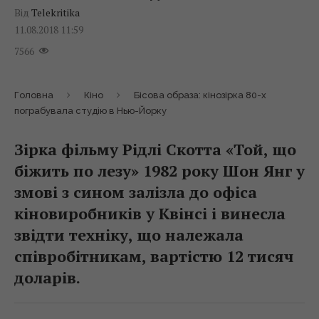
Від
Telekritika
11.08.2018 11:59
7566
Головна
Кіно
Бісова образа: кінозірка 80-х
пограбувала студію в Нью-Йорку
Зірка фільму Рідлі Скотта «Той, що
біжить по лезу» 1982 року Шон Янг у
змові з сином залізла до офіса
кіновиробників у Квінсі і винесла
звідти техніку, що належала
співробітникам, вартістю 12 тисяч
доларів.