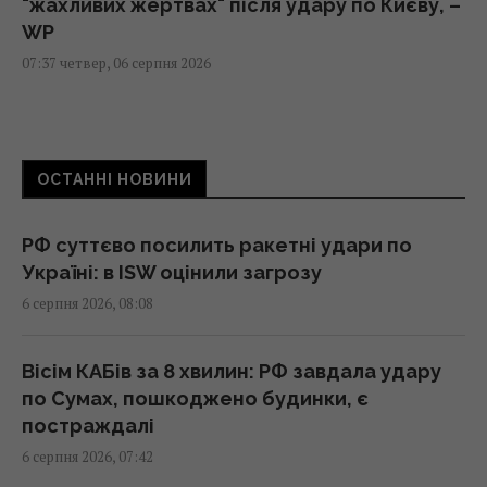
"жахливих жертвах" після удару по Києву, –
WP
07:37 четвер, 06 серпня 2026
Привітання з Преображенням Господнім:
зворушливі побажання та листівки
ОСТАННІ НОВИНИ
07:30 четвер, 06 серпня 2026
РФ суттєво посилить ракетні удари по
Сьогодні - Яблучний Спас: як правильно
Україні: в ISW оцінили загрозу
вітати рідних і близьких
6 серпня 2026, 08:08
07:30 четвер, 06 серпня 2026
Вісім КАБів за 8 хвилин: РФ завдала удару
Що таке свято Преображення Господнє:
по Сумах, пошкоджено будинки, є
українські традиції та 5 суворих заборон
постраждалі
07:30 четвер, 06 серпня 2026
6 серпня 2026, 07:42