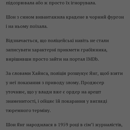
підозрювала або ж просто їх ігнорувала.
Шон з сином вивантажила крадене в чорний фургон
і на ньому поїхала.
Відзначається, що поліцейські навіть не стали
записувати характерні прикмети грабіжника,
вирішивши просто зайти на портал IMDb.
За словами Хайнса, поліція розшукує Янг, щоб взяти
у неї показання з приводу злому. Продюсер
уточнює, що у влади вже є ордер на арешт
знаменитості, і обіцяє їй покарання у вигляді
тюремного терміну.
Шон Янг народилася в 1959 році в сім’ї журналістів,