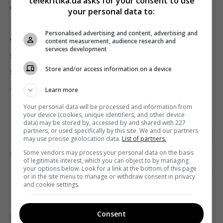
telekritika.ua asks for your consent to use
боролася з алкоголізмом. У 1987-му вона отримала
your personal data to:
позов від актора Джеймса Вудса за те, що нібито
Personalised advertising and content, advertising and
чіплялася до нього і його нареченої. У 2008 році Янг
content measurement, audience research and
services development
знову опинилася в реабілітаційній клініці після
Store and/or access information on a device
зловживання алкоголем, а в 2012-му навіть була
арештована за бійку з охоронцем на церемонії
Learn more
вручення «Оскара».
Your personal data will be processed and information from
your device (cookies, unique identifiers, and other device
data) may be stored by, accessed by and shared with 227
partners, or used specifically by this site. We and our partners
may use precise geolocation data.
List of partners.
0
Some vendors may process your personal data on the basis
Поділитись:
Facebook
Twitter
of legitimate interest, which you can object to by managing
your options below. Look for a link at the bottom of this page
or in the site menu to manage or withdraw consent in privacy
and cookie settings.
TELEKRITIKA
Consent