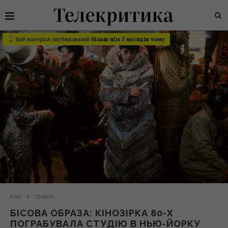
Цей матеріал опублікований
більш ніж 5 місяців тому
Кіно
Новини
БІСОВА ОБРАЗА: КІНОЗІРКА 80-Х
ПОГРАБУВАЛА СТУДІЮ В НЬЮ-ЙОРКУ