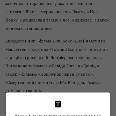
закінчила Інтерлокенську академію мистецтв,
вчилася в Школі американського балету в Нью-
Йорку. Працювала в театрі в Лос-Анджелесі, а також
моделлю і танцівницею.
Кінодебют Янг – фільм 1980 року «Джейн Остін на
Мангеттені». Картина «Той, що біжить» – четверта в
кар’єрі актриси, в ній Шон зіграла головну роль.
Потім вона знімалася у Девіда Лінча в «Дюні», а
також у фільмах «Поцілунок перед смертю»,
«Смертельний інстинкт» і «Ейс Вентура: Розшук
домашніх тварин».
У минулому Шон Янг вже опинялася в центрі
скандалів. До початку 50-х років знаменитість