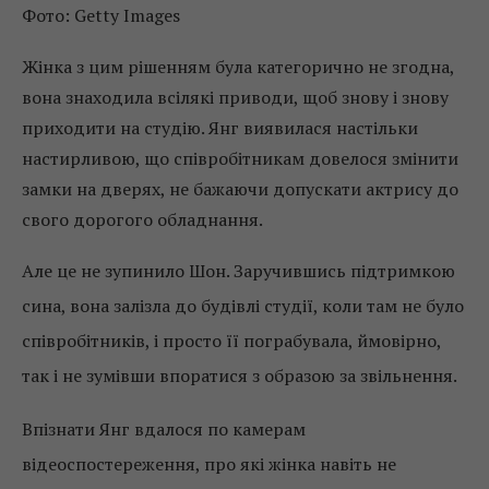
Фото: Getty Images
Жінка з цим рішенням була категорично не згодна,
вона знаходила всілякі приводи, щоб знову і знову
приходити на студію. Янг виявилася настільки
настирливою, що співробітникам довелося змінити
замки на дверях, не бажаючи допускати актрису до
свого дорогого обладнання.
Але це не зупинило Шон. Заручившись підтримкою
сина, вона залізла до будівлі студії, коли там не було
співробітників, і просто її пограбувала, ймовірно,
так і не зумівши впоратися з образою за звільнення.
Впізнати Янг вдалося по камерам
відеоспостереження, про які жінка навіть не