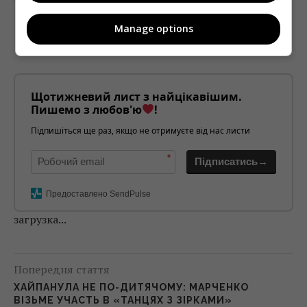
Manage options
Щотижневий лист з найцікавішим.
Пишемо з любов'ю
!
Підпишіться ще раз, якщо не отримуєте від нас листи
*
Підписатись→
Предоставлено SendPulse
загрузка...
Попередня стаття
ХАЙПАНУЛА НЕ ПО-ДИТЯЧОМУ: МАРЧЕНКО
ВІЗЬМЕ УЧАСТЬ В «ТАНЦЯХ З ЗІРКАМИ»