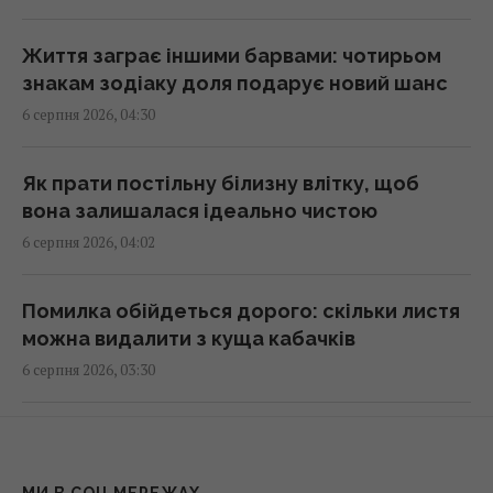
Життя заграє іншими барвами: чотирьом
Яблучний Спас в Україні 2026: що можна
знакам зодіаку доля подарує новий шанс
робити, які існують заборони та народні
6 серпня 2026, 04:30
прикмети
07:00 четвер, 06 серпня 2026
Як прати постільну білизну влітку, щоб
вона залишалася ідеально чистою
Перевірено поколіннями: 6 садових порад,
6 серпня 2026, 04:02
які досі залишаються актуальними
06:55 четвер, 06 серпня 2026
Помилка обійдеться дорого: скільки листя
можна видалити з куща кабачків
Розвідка США допомогла Україні
6 серпня 2026, 03:30
переломити хід війни, – Politico
06:48 четвер, 06 серпня 2026
Білі стіни відходять у минуле: 7 кольорів, які
зроблять дім дорожчим на вигляд
6 серпня пекло в Україні досягне
МИ В СОЦ МЕРЕЖАХ