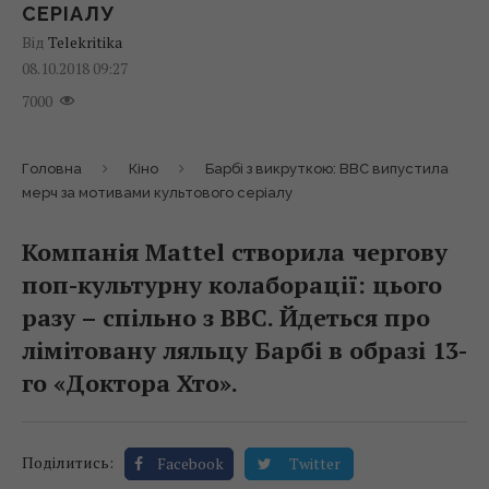
СЕРІАЛУ
Від
Telekritika
08.10.2018 09:27
7000
Головна
Кіно
Барбі з викруткою: BBC випустила
мерч за мотивами культового серіалу
Компанія Mattel створила чергову
поп-культурну колаборації: цього
разу – спільно з BBC. Йдеться про
лімітовану ляльцу Барбі в образі 13-
го «Доктора Хто».
Поділитись:
Facebook
Twitter