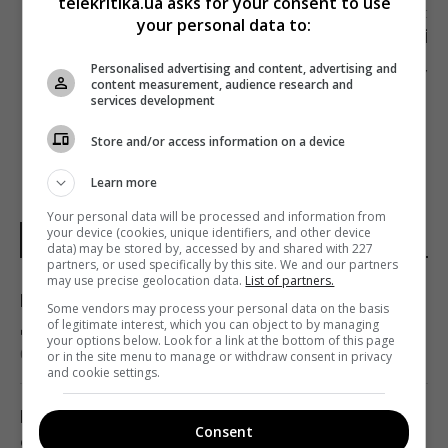
telekritika.ua asks for your consent to use
Наступна стаття
your personal data to:
ЧЛЕНИ АМЕРИКАНСЬКОЇ КІНОАКАДЕМІЇ
ПОСКАНДАЛИЛИ ЧЕРЕЗ НАЙКРАЩІ МІСЦЯ З
Personalised advertising and content, advertising and
ВИДОМ НА ЛЕДІ ҐАҐУ
content measurement, audience research and
services development
Store and/or access information on a device
Learn more
Your personal data will be processed and information from
your device (cookies, unique identifiers, and other device
НОВИНИ УКРАЇНИ І СВІТУ
data) may be stored by, accessed by and shared with 227
partners, or used specifically by this site. We and our partners
may use precise geolocation data.
List of partners.
Гороскоп на 8 серпня за картами Таро:
Some vendors may process your personal data on the basis
Дівам - суперечки, Ракам - емоції
of legitimate interest, which you can object to by managing
your options below. Look for a link at the bottom of this page
08:20 субота, 08 серпня 2026
or in the site menu to manage or withdraw consent in privacy
and cookie settings.
Похолодання та дощі йдуть по Україні: де 8
Consent
серпня стане свіжіше