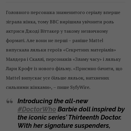
Головного персонажа знаменитого серіалу вперше
зіграла жінка, тому BBC вирішила увічнити роль
актриси Джоді Віттакер у такому незвичному
форматі. Але вони не перші – раніше Mattel
випускала ляльки героїв «Секретних матеріалів»
Малдера і Скаллі, персонажів «Зламу часу» і ляльку
Лари Крофт із нового фільму. «Приємно бачити, що
Mattel випускає усе більше ляльок, натхнених
сильними жінками», – пише SyfyWire.
Introducing the all-new
#DoctorWho
Barbie doll inspired by
the iconic series’ Thirteenth Doctor.
With her signature suspenders,