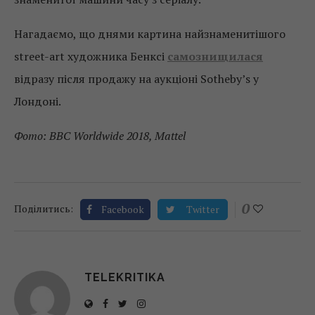
Нагадаємо, що днями картина найзнаменитішого
street-art художника Бенксі
самознищилася
відразу після продажу на аукціоні Sotheby’s у
Лондоні.
Фото: BBC Worldwide 2018, Mattel
0
Поділитись:
Facebook
Twitter
TELEKRITIKA