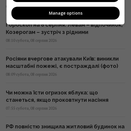
08:15 субота, 08 серпня 2026
Manage options
Гороскоп на 8 серпня: Левам – відпочинок,
Козерогам – зустріч з рідними
08:10 субота, 08 серпня 2026
Росіяни вчергове атакували Київ: виникли
масштабні пожежі, є постраждалі (фото)
08:09 субота, 08 серпня 2026
Чи можна їсти огризок яблука: що
станеться, якщо проковтнути насіння
07:55 субота, 08 серпня 2026
РФ повністю знищила житловий будинок на