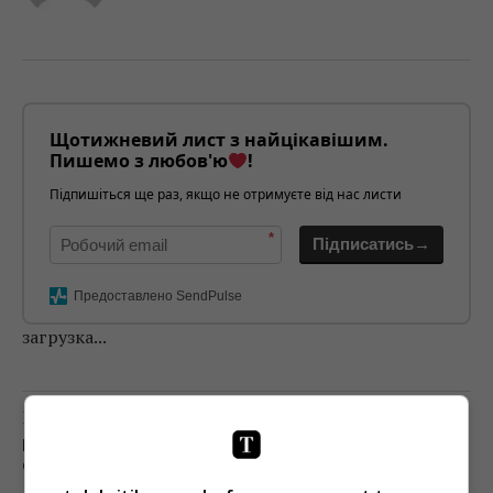
Щотижневий лист з найцікавішим.
Пишемо з любов'ю
!
Підпишіться ще раз, якщо не отримуєте від нас листи
*
Підписатись→
Предоставлено SendPulse
загрузка...
Попередня стаття
НА ЧОМУ ЗАРОБЛЯЄ ДУРНЄВ, КРІМ ПРЯМИХ
СПОНСОРІВ ЙОГО НОВИХ ШОУ