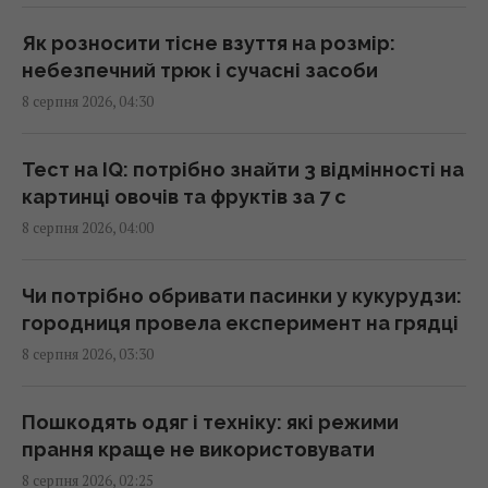
Як розносити тісне взуття на розмір:
8 серпня: церковне свято сьогодні, що
небезпечний трюк і сучасні засоби
потрібно зробити, щоб здійснилося
8 серпня 2026, 04:30
бажання
06:30 субота, 08 серпня 2026
Тест на IQ: потрібно знайти 3 відмінності на
картинці овочів та фруктів за 7 с
Вражають уяву: які найбільші організми на
8 серпня 2026, 04:00
планеті
06:27 субота, 08 серпня 2026
Чи потрібно обривати пасинки у кукурудзи:
городниця провела експеримент на грядці
Україна у липні збила 87% ударних дронів і
8 серпня 2026, 03:30
лише 15% балістичних ракет, - звіт
05:31 субота, 08 серпня 2026
Пошкодять одяг і техніку: які режими
прання краще не використовувати
Бджоли орієнтуються не лише за сонцем і
8 серпня 2026, 02:25