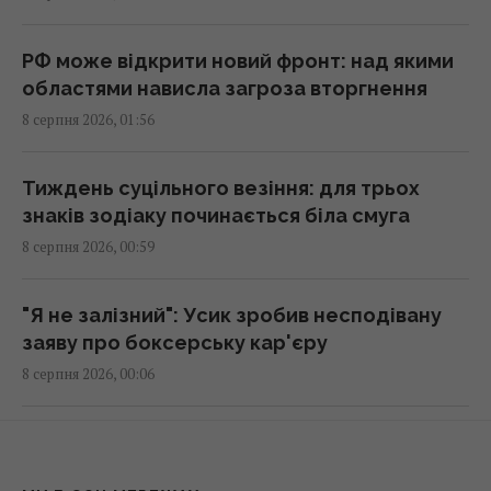
запахом: у них знайшли ще один "компас"
05:24 субота, 08 серпня 2026
РФ може відкрити новий фронт: над якими
областями нависла загроза вторгнення
Росія платитиме Україні по $20 млрд на рік:
8 серпня 2026, 01:56
економіст оцінив реальний механізм
репарацій
04:37 субота, 08 серпня 2026
Тиждень суцільного везіння: для трьох
знаків зодіаку починається біла смуга
8 серпня 2026, 00:59
Покоління 1960–1980-х бачить, як молодь
викидає їхні цінності в смітник
04:22 субота, 08 серпня 2026
"Я не залізний": Усик зробив несподівану
заяву про боксерську кар'єру
8 серпня 2026, 00:06
Чи справді родзинки такі корисні, як усі
думають: відповідь дієтологів
03:10 субота, 08 серпня 2026
Порятунок улюбленця від спеки: як
правильно надати першу допомогу