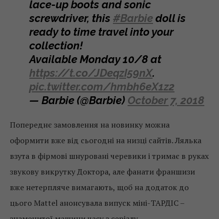
lace-up boots and sonic
screwdriver, this
#Barbie
doll is
ready to time travel into your
collection!
Available Monday 10/8 at
https://t.co/JDeqzI59nX
.
pic.twitter.com/hmbh6eX1z2
— Barbie (@Barbie)
October 7, 2018
Попереднє замовлення на новинку можна
оформити вже від сьогодні на низці сайтів. Лялька
взута в фірмові шнуровані черевики і тримає в руках
звукову викрутку Доктора, але фанати франшизи
вже нетерпляче вимагають, щоб на додаток до
цього Mattel анонсувала випуск міні-ТАРДІС –
знаменитої машини часу з серіалу.