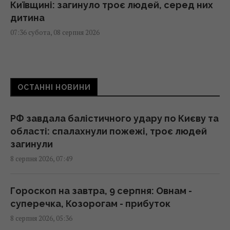
Київщині: загинуло троє людей, серед них
дитина
07:36 субота, 08 серпня 2026
Полуниця проти лохини: дослідження
показало, в якій ягоді більше поживних
ОСТАННІ НОВИНИ
речовин
07:31 субота, 08 серпня 2026
РФ завдала балістичного удару по Києву та
області: спалахнули пожежі, троє людей
Три Спаси, Успіння та Усікновення:
загинули
православний календар на серпень 2026
8 серпня 2026, 07:49
07:30 субота, 08 серпня 2026
Гороскоп на завтра, 9 серпня: Овнам -
Магнітна буря охопить Землю: свіжий
суперечка, Козорогам - прибуток
прогноз на 3 дні (графік)
8 серпня 2026, 05:36
07:10 субота, 08 серпня 2026