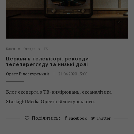
Блоги
Огляди
ТБ
Церкви в телевізорі: рекорди
телеперегляду та низькі долі
Орест Білоскурський
21.04.2020 15:00
Блог експерта з ТВ-вимірювань, ексаналітика
StarLightMedia Ореста Білоскурського.
Поділитись:
Facebook
Twitter