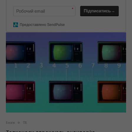
*
Підписатись→
Предоставлено SendPulse
Блоги
ТБ