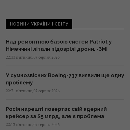
НОВИНИ УКРАЇНИ І СВІТУ
Над ремонтною базою систем Patriot у
Німеччині літали підозрілі дрони, -ЗМІ
22:33 п'ятниця, 07 серпня 2026
У сумнозвісних Boeing-737 виявили ще одну
проблему
22:31 п'ятниця, 07 серпня 2026
Росія нарешті повертає свій ядерний
крейсер за $5 млрд, але є проблема
22:12 п'ятниця, 07 серпня 2026