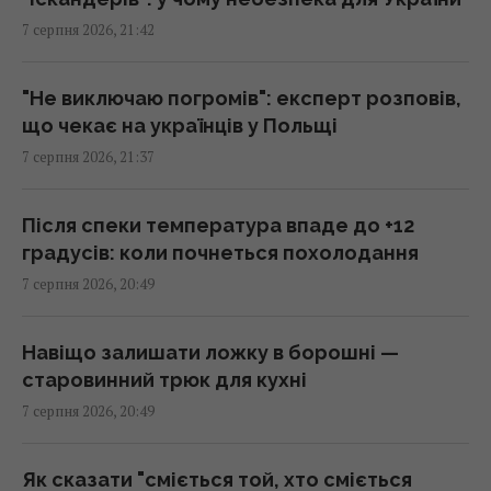
7 серпня 2026, 21:42
Росія встановила антидронові сітки на
своїх субмаринах, розташованих за тисячі
кілометрів від України
"Не виключаю погромів": експерт розповів,
20:35 п'ятниця, 07 серпня 2026
що чекає на українців у Польщі
7 серпня 2026, 21:37
Що їсти для здоров’я серця: кардіологи
назвали 7 корисних каш
Після спеки температура впаде до +12
20:22 п'ятниця, 07 серпня 2026
градусів: коли почнеться похолодання
7 серпня 2026, 20:49
Льотчик-утікач з КНДР уперше сів за
штурвал Boeing 737 і був приголомшений
Навіщо залишати ложку в борошні —
20:18 п'ятниця, 07 серпня 2026
старовинний трюк для кухні
7 серпня 2026, 20:49
Сенат США схвалив законопроект про
"пекельні санкції" проти РФ
Як сказати "сміється той, хто сміється