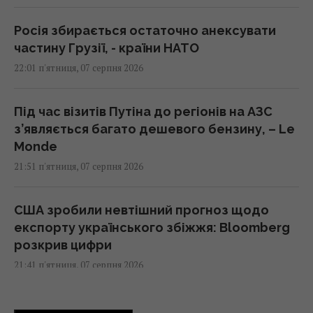
Росія збирається остаточно анексувати
частину Грузії, - країни НАТО
22:01 п'ятниця, 07 серпня 2026
Під час візитів Путіна до регіонів на АЗС
з’являється багато дешевого бензину, – Le
Monde
21:51 п'ятниця, 07 серпня 2026
США зробили невтішний прогноз щодо
експорту українського збіжжя: Bloomberg
розкрив цифри
21:41 п'ятниця, 07 серпня 2026
В результаті атаки РФ знищено найбільший