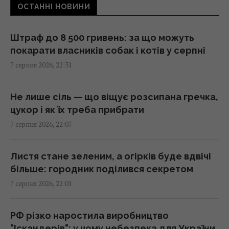
ОСТАННІ НОВИНИ
склад засобів індивідуального захисту
21:32 п'ятниця, 07 серпня 2026
Штраф до 8 500 гривень: за що можуть
покарати власників собак і котів у серпні
РЕБ не замінить "Петріоти": Флеш розповів
7 серпня 2026, 22:31
про найбільшу небезпеку
21:21 п'ятниця, 07 серпня 2026
Не лише сіль — що віщує розсипана гречка,
цукор і як їх треба прибрати
Що станеться з комп’ютером, якщо
7 серпня 2026, 22:07
тривалий час не оновлювати Windows
21:20 п'ятниця, 07 серпня 2026
Листя стане зеленим, а огірків буде вдвічі
більше: городник поділився секретом
Суд продовжив тримання під вартою для
7 серпня 2026, 22:01
Коломойського, захист заявив про
проблеми зі здоров'ям
20:39 п'ятниця, 07 серпня 2026
РФ різко наростила виробництво
"Іскандерів": у чому небезпека для України