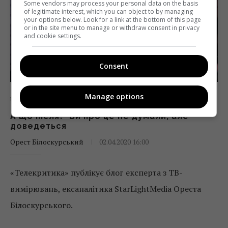
Some vendors may process your personal data on the basis
of legitimate interest, which you can object to by managing
your options below. Look for a link at the bottom of this page
or in the site menu to manage or withdraw consent in privacy
and cookie settings.
Consent
Manage options
Блоги
Огляди
ТБ
А що після? Ви про це не думали, але
доведеться
Орест Білоскурський
02.04.2020 16:00
«Телекритика» публікує блог експерта з ТВ-
вимірювань, ексаналітика StarLightMedia Ореста
Білоскурського.