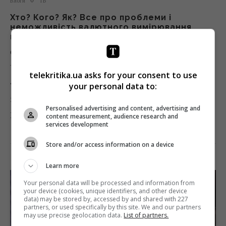
Блоги
ТБ
Хто? Кого? Як? Все про проблеми і
неможливість валютного вимірювання
малих екранів
Орест Білоскурський
08.04.2020 12:20
telekritika.ua asks for your consent to use
«Телекритика» публікує блог експерта з ТВ-
your personal data to:
вимірювань, ексаналітика StarLightMedia Ореста
Personalised advertising and content, advertising and
Білоскурського.
content measurement, audience research and
services development
Поділитись:
Facebook
Twitter
Store and/or access information on a device
Learn more
Your personal data will be processed and information from
your device (cookies, unique identifiers, and other device
data) may be stored by, accessed by and shared with 227
partners, or used specifically by this site. We and our partners
may use precise geolocation data.
List of partners.