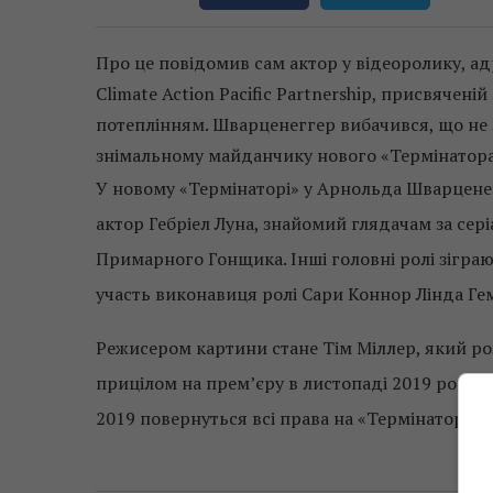
Про це повідомив сам актор у відеоролику, а
Climate Action Pacific Partnership, присвячені
потеплінням. Шварценеггер вибачився, що не 
знімальному майданчику нового «Термінатора».
У новому «Термінаторі» у Арнольда Шварценегг
актор Гебріел Луна, знайомий глядачам за серіа
Примарного Гонщика. Інші головні ролі зіграют
участь виконавиця ролі Сари Коннор Лінда Гем
Режисером картини стане Тім Міллер, який ро
прицілом на прем’єру в листопаді 2019 року.
2019 повернуться всі права на «Термінатора», 