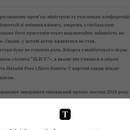
дресованому прем’єр-міністрові та учасникам конференції
й боротьбі зі змінами клімату, зокрема, з глобальним
зможе бути присутнім через надзвичайну зайнятість на
 Однак, у деталі актор вдаватися не став.
ера буде не головна роль. Кіборга з майбутнього зіграє
лом «Агенти “Щ.И.Т.”», в якому він з’явився в образі
ь Наталія Реєс і Дієго Бонета. У картині також візьме
ілтон.
зраховує завершити знімальний процес восени 2018 року 
 Творець перших двох фільмів Джеймс Кемерон, до якого 
бере участь у проекті тільки як продюсер.