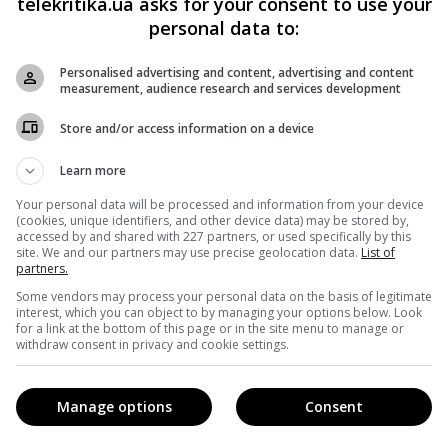
telekritika.ua asks for your consent to use your
personal data to:
Personalised advertising and content, advertising and content
measurement, audience research and services development
Store and/or access information on a device
Learn more
Your personal data will be processed and information from your device
(cookies, unique identifiers, and other device data) may be stored by,
accessed by and shared with 227 partners, or used specifically by this
site. We and our partners may use precise geolocation data.
List of
partners.
Some vendors may process your personal data on the basis of legitimate
interest, which you can object to by managing your options below. Look
кавішим. Пишемо з любов'ю
!
for a link at the bottom of this page or in the site menu to manage or
withdraw consent in privacy and cookie settings.
е від нас листи
*
Підписатись→
Manage options
Consent