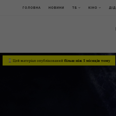
ГОЛОВНА
НОВИНИ
ТБ
КІНО
ДІ
Цей матеріал опублікований
більш ніж 5 місяців тому