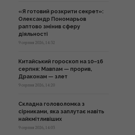
«Я готовий розкрити секрет»:
Три яблука сховалися серед
Олександр Пономарьов
птахів: на їх пошуки дають лише
раптово змінив сферу
11 секунд
діяльності
14:16 неділя, 09 серпня 2026
9 серпня 2026, 14:32
Випросила рецепт кабачків по-
Китайський гороскоп на 10–16
корейськи у продавця на ринку:
серпня: Мавпам — прорив,
готую їх просто так і на зиму
Драконам — злет
14:05 неділя, 09 серпня 2026
9 серпня 2026, 14:20
Одеса вночі пережила
Складна головоломка з
наймасштабніший удар за весь
сірниками, яка заплутає навіть
час повномасштабної війни, –
найкмітливіших
Коваленко
9 серпня 2026, 14:03
13:59 неділя, 09 серпня 2026