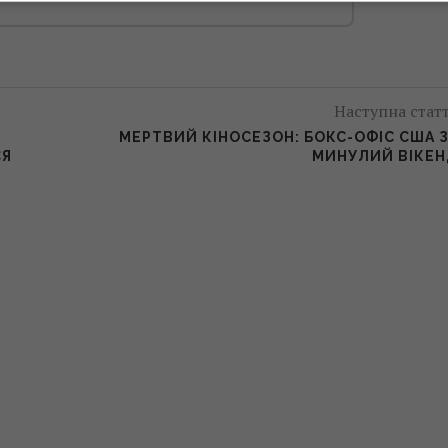
Наступна стат
МЕРТВИЙ КІНОСЕЗОН: БОКС-ОФІС США 
СЯ
МИНУЛИЙ ВІКЕ