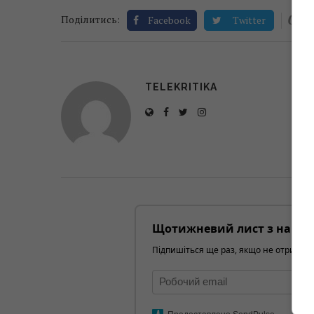
0
Поділитись:
Facebook
Twitter
TELEKRITIKA
Щотижневий лист з найці
Підпишіться ще раз, якщо не отримуєт