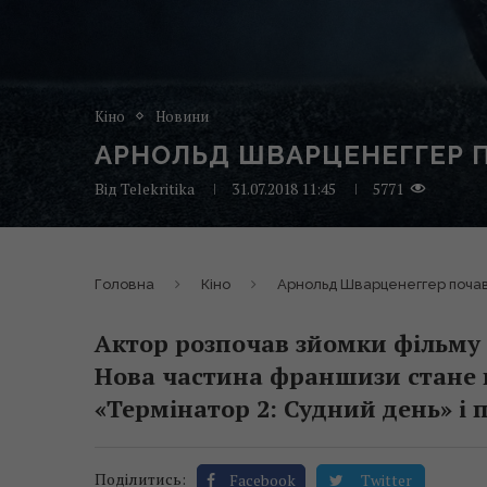
Кіно
Новини
АРНОЛЬД ШВАРЦЕНЕГГЕР 
Від
Telekritika
31.07.2018 11:45
5771
Головна
Кіно
Арнольд Шварценеггер поча
Актор розпочав зйомки фільму 
Нова частина франшизи стане
«Термінатор 2: Судний день» і п
Поділитись:
Facebook
Twitter