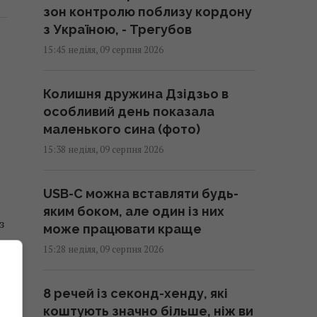
зон контролю поблизу кордону
з Україною, - Трегубов
15:45 неділя, 09 серпня 2026
Колишня дружина Дзідзьо в
особливий день показала
маленького сина (фото)
15:38 неділя, 09 серпня 2026
USB-C можна вставляти будь-
яким боком, але один із них
з
може працювати краще
в
15:28 неділя, 09 серпня 2026
8 речей із секонд-хенду, які
коштують значно більше, ніж ви