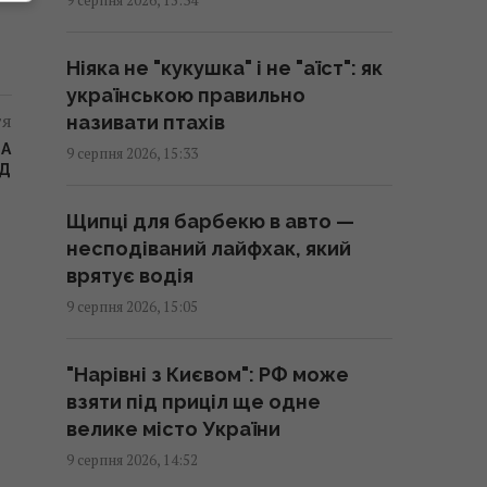
14:51 неділя, 09 серпня 2026
Ніяка не "кукушка" і не "аїст": як
Окупанти почали відправляти
українською правильно
на штурм танки з активним
тя
називати птахів
захистом від FPV-дронів
ЗА
9 серпня 2026, 15:33
НД
14:44 неділя, 09 серпня 2026
Щипці для барбекю в авто —
Американський трюк із
несподіваний лайфхак, який
картоплею фрі допомагає
врятує водія
швидко загустити суп
9 серпня 2026, 15:05
14:38 неділя, 09 серпня 2026
"Нарівні з Києвом": РФ може
Хіт 1983 року став однією з
взяти під приціл ще одне
"найкращих літніх пісень усіх
велике місто України
часів": у чому її таємниця
9 серпня 2026, 14:52
14:27 неділя, 09 серпня 2026