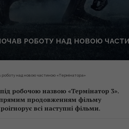
ПОЧАВ РОБОТУ НАД НОВОЮ ЧАСТ
в роботу над новою частиною «Термінатора»
під робочою назвою «Термінатор 3».
 прямим продовженням фільму
роігнорує всі наступні фільми.