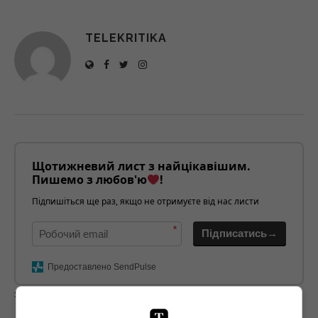
TELEKRITIKA
Щотижневий лист з найцікавішим.
Пишемо з любов'ю
!
Підпишіться ще раз, якщо не отримуєте від нас листи
*
Підписатись→
Предоставлено SendPulse
загрузка...