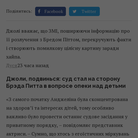
Поділитись:
Facebook
Twitter
Джолі вважає, що ЗМІ, поширюючи інформацію про
її розлучення з Бредом Піттом, перекручують факти
і створюють помилкову цілісну картину заради
хайпа.
Дуся
23 часа назад
Джоли, подвинься: суд стал на сторону
Брэда Питта в вопросе опеки над детьми
«З самого початку Анджеліна була сконцентрована
на здоров’ї та інтересах дітей, тому особливо
важливо було провести останнє судове засідання у
приватному порядку, – повідомляє представник
актриси. – Сумно, що хтось з егоїстичних міркувань