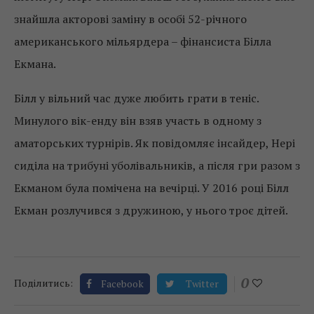
знайшла акторові заміну в особі 52-річного
американського мільярдера – фінансиста Білла
Екмана.
Білл у вільний час дуже любить грати в теніс.
Минулого вік-енду він взяв участь в одному з
аматорських турнірів. Як повідомляє інсайдер, Нері
сиділа на трибуні уболівальників, а після гри разом з
Екманом була помічена на вечірці. У 2016 році Білл
Екман розлучився з дружиною, у нього троє дітей.
0
Поділитись:
Facebook
Twitter