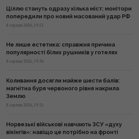
18:35 субота, 08 серпня 2026
Ціллю стануть одразу кілька міст: монітори
попередили про новий масований удар РФ
"Молимося, коли веземо пацієнта": медики
8 серпня 2026, 19:51
розповіли BBC про полювання російських
дронів
18:35 субота, 08 серпня 2026
Не лише естетика: справжня причина
популярності білих рушників у готелях
8 серпня 2026, 19:36
У Болгарії неподалік від великого
газопроводу вибухнув дрон: що відомо
18:34 субота, 08 серпня 2026
Коливання досягли майже шести балів:
магнітна буря червоного рівня накрила
Землю
Що станеться, якщо найсекретніший літак
8 серпня 2026, 19:21
США впаде у ворога: план на найгірший
сценарій
18:21 субота, 08 серпня 2026
Норвезькі військові навчають ЗСУ «духу
вікінгів»: навіщо це потрібно на фронті