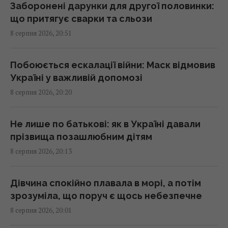
Заборонені дарунки для другої половинки:
Маск не дозволив Україні використовувати
що притягує сварки та сльози
Starlink для ударів по Росії, - The Atlantic
8 серпня 2026, 20:51
19:19 субота, 08 серпня 2026
Побоюється ескалації війни: Маск відмовив
Туреччина закрила Чорне море для суден,
Україні у важливій допомозі
що прямували до Росії та України, -
8 серпня 2026, 20:20
Bloomberg
19:00 субота, 08 серпня 2026
Не лише по батькові: як в Україні давали
прізвища позашлюбним дітям
Песимізм повернувся в Україну: аналітик
8 серпня 2026, 20:13
застеріг від помилкового погляду на війну
18:43 субота, 08 серпня 2026
Дівчина спокійно плавала в морі, а потім
зрозуміла, що поруч є щось небезпечне
Складено рейтинг найкращих вживаних
8 серпня 2026, 20:01
відеокарт для купівлі у 2026 році