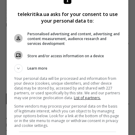
Попередня стаття
telekritika.ua asks for your consent to use
ЗДОГАДКИ ПІДТВЕРДИЛИСЯ: СТУДІЯ MARVEL
your personal data to:
ПОКАЗАЛА УРИВОК МАЙБУТНІХ «МЕСНИКІВ»
Personalised advertising and content, advertising and
Наступна стаття
content measurement, audience research and
services development
ICTV ПОКАЖЕ ТЕЛЕВЕРСІЮ ФІЛЬМУ «ПРАВИЛО
БОЮ»
Store and/or access information on a device
Learn more
Your personal data will be processed and information from
your device (cookies, unique identifiers, and other device
data) may be stored by, accessed by and shared with 227
partners, or used specifically by this site. We and our partners
may use precise geolocation data.
List of partners.
НОВИНИ УКРАЇНИ І СВІТУ
Some vendors may process your personal data on the basis
of legitimate interest, which you can object to by managing
your options below. Look for a link at the bottom of this page
Астролог Влад Росс здивував новим
or in the site menu to manage or withdraw consent in privacy
прогнозом щодо завершення війни в
and cookie settings.
Україні