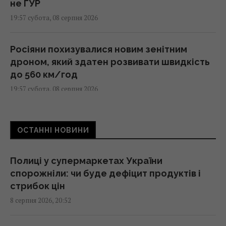
не ГУР
19:57 субота, 08 серпня 2026
Росіяни похизувалися новим зенітним
дроном, який здатен розвивати швидкість
до 560 км/год
19:57 субота, 08 серпня 2026
Люди, які народилися в ці місяці,
ОСТАННІ НОВИНИ
найуспішніші
19:24 субота, 08 серпня 2026
Полиці у супермаркетах України
спорожніли: чи буде дефіцит продуктів і
В ЄС запропонували нову схему конфіскації
стрибок цін
заморожених активів РФ, - FAZ
8 серпня 2026, 20:52
19:19 субота, 08 серпня 2026