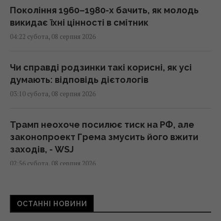
Покоління 1960–1980-х бачить, як молодь
викидає їхні цінності в смітник
04:22 субота, 08 серпня 2026
Чи справді родзинки такі корисні, як усі
думають: відповідь дієтологів
03:10 субота, 08 серпня 2026
Трамп неохоче посилює тиск на РФ, але
законопроект Грема змусить його вжити
заходів, - WSJ
02:56 субота, 08 серпня 2026
Мелоні відреагувала на вимогу Іспанії
ОСТАННІ НОВИНИ
щодо прикордонних перевірок у Шенгені
02:23 субота, 08 серпня 2026