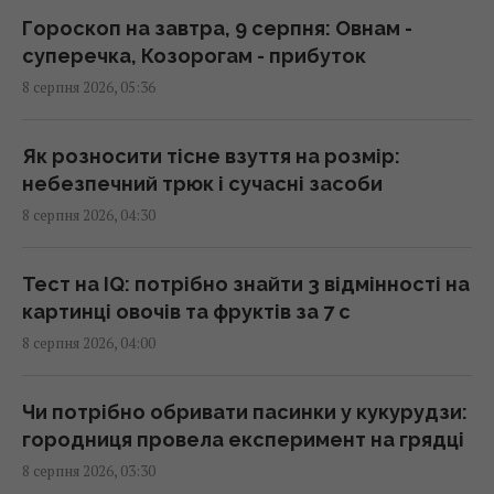
Гороскоп на завтра, 9 серпня: Овнам -
суперечка, Козорогам - прибуток
Сонячна електростанція перегородила
8 серпня 2026, 05:36
давні маршрути тварин: вони знайшли
вихід
02:18 субота, 08 серпня 2026
Як розносити тісне взуття на розмір:
небезпечний трюк і сучасні засоби
8 серпня 2026, 04:30
Саудівська Аравія, Пакистан і Туреччина
уклали угоду про взаємну оборону, -
Reuters
Тест на IQ: потрібно знайти 3 відмінності на
01:44 субота, 08 серпня 2026
картинці овочів та фруктів за 7 с
8 серпня 2026, 04:00
Експерти назвали 10 речей, які варто знати
про Прагу перед поїздкою
Чи потрібно обривати пасинки у кукурудзи:
01:15 субота, 08 серпня 2026
городниця провела експеримент на грядці
8 серпня 2026, 03:30