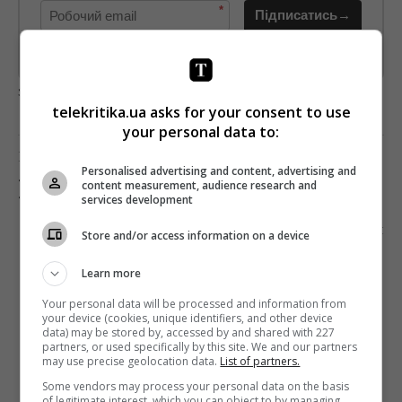
*
Підписатись→
Предоставлено SendPulse
загрузка...
telekritika.ua asks for your consent to use
your personal data to:
Попередня стаття
Personalised advertising and content, advertising and
«ДОНБАС» ПРЕДСТАВИТЬ УКРАЇНУ НА
content measurement, audience research and
«ОСКАРІ»
services development
Наступна стаття
Store and/or access information on a device
«МОЖЛИВІСТЬ ВТЕКТИ ВІД РЕАЛЬНОСТІ»:
ДЖЕННІФЕР ЛОПЕС СТАЛА НА ЗАХИСТ
Learn more
РОМАНТИЧНИХ КОМЕДІЙ
Your personal data will be processed and information from
your device (cookies, unique identifiers, and other device
data) may be stored by, accessed by and shared with 227
partners, or used specifically by this site. We and our partners
may use precise geolocation data.
List of partners.
Some vendors may process your personal data on the basis
of legitimate interest, which you can object to by managing