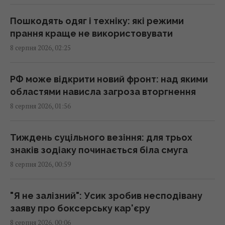
Росія просуває іноземним замовникам нову
ракету для Су-57, - ЗМІ
Пошкодять одяг і техніку: які режими
00:32 субота, 08 серпня 2026
прання краще не використовувати
8 серпня 2026, 02:25
Старий монітор ще рано викидати: як
використати його повторно з користю
РФ може відкрити новий фронт: над якими
00:05 субота, 08 серпня 2026
областями нависла загроза вторгнення
8 серпня 2026, 01:56
Вчені знайшли молоток зі слонової кістки
віком 500 000 років: про що він свідчить
Тиждень суцільного везіння: для трьох
23:58 п'ятниця, 07 серпня 2026
знаків зодіаку починається біла смуга
8 серпня 2026, 00:59
Зеленський відреагував на ухвалення
Сенатом США законопроєкту щодо санкцій
"Я не залізний": Усик зробив несподівану
проти РФ
заяву про боксерську кар'єру
23:53 п'ятниця, 07 серпня 2026
8 серпня 2026, 00:06