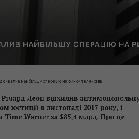
ЛИВ НАЙБІЛЬШУ ОПЕРАЦІЮ НА Р
 схвалив найбільшу операцію на ринку телекомів
 Річард Леон відхилив антимонопольн
 юстиції в листопаді 2017 року, і
 Time Warner за $85,4 млрд. Про це