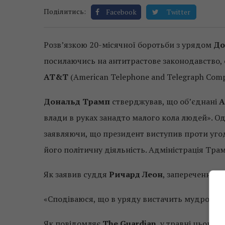
Поділитись:
Facebook
Twitter
Розв’язкою 20-місячної боротьби з урядом
До
посилаючись на антитрастове законодавство, ст
AT&T
(American Telephone and Telegraph Comp
Дональд Трамп
стверджував, що об’єднані
A
влади в руках занадто малого кола людей». О
заявляючи, що президент виступив проти уго
його політичну діяльність. Адміністрація Трам
Як заявив суддя
Ричард Леон
, заперечення у
«Сподіваюся, що в уряду вистачить мудрості т
Як повідомляє
The Guardian
, у травні цього 