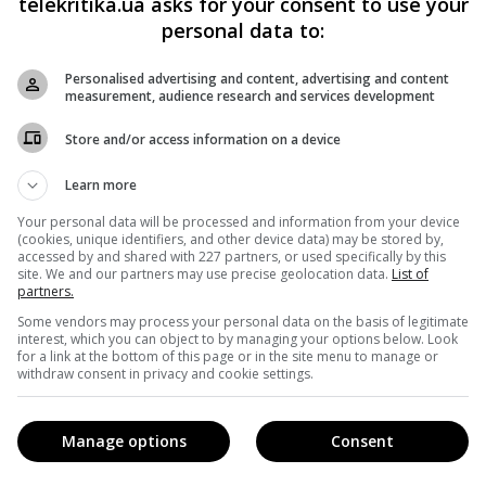
telekritika.ua asks for your consent to use your
personal data to:
онсультаційні послуги. Пізніше головний виконавчий
 наймання Коена було «найбільшою помилкою».
Personalised advertising and content, advertising and content
measurement, audience research and services development
тя компаній призведе до створення телекомунікаційного і
Store and/or access information on a device
обільного, кабельного і супутникового телебачення від
Learn more
від Time Warner, яка сьогодні володіє
CNN, HBO
і
Your personal data will be processed and information from your device
(cookies, unique identifiers, and other device data) may be stored by,
accessed by and shared with 227 partners, or used specifically by this
site. We and our partners may use precise geolocation data.
List of
partners.
 набагато легше конкурувати з такими компаніями, як
Some vendors may process your personal data on the basis of legitimate
interest, which you can object to by managing your options below. Look
трачають мільярди доларів на підтримку своїх позицій у
for a link at the bottom of this page or in the site menu to manage or
withdraw consent in privacy and cookie settings.
Manage options
Consent