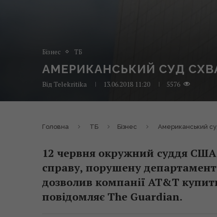
Бізнес
ТБ
АМЕРИКАНСЬКИЙ СУД СХВА
Від
Telekritika
13.06.2018 11:20
5576
Головна
ТБ
Бізнес
Американський суд
12 червня окружний суддя США
справу, порушену департаментом
дозволив компанії AT&T купити
повідомляє The Guardian.