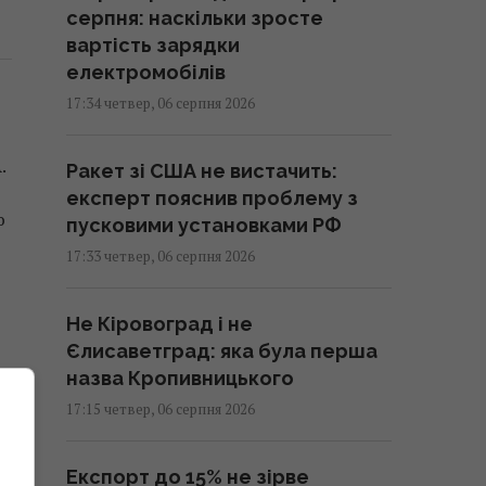
серпня: наскільки зросте
вартість зарядки
електромобілів
17:34 четвер, 06 серпня 2026
.
Ракет зі США не вистачить:
експерт пояснив проблему з
ю
пусковими установками РФ
17:33 четвер, 06 серпня 2026
Не Кіровоград і не
Єлисаветград: яка була перша
назва Кропивницького
17:15 четвер, 06 серпня 2026
Експорт до 15% не зірве