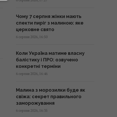
"Антонова" перевозив
боєприпаси, - ЗМІ
Чому 7 серпня жінки мають
17:08 четвер, 06 серпня 2026
спекти пиріг з малиною: яке
церковне свято
Попри спеку Україна експортує
6 серпня 2026, 16:50
електроенергію: чи
загрожують нам відключення
Коли Україна матиме власну
17:07 четвер, 06 серпня 2026
балістику і ПРО: озвучено
конкретні терміни
Нові солдати з Північної Кореї:
6 серпня 2026, 16:46
експерт відповів, куди Росія
може їх кинути
Малина з морозилки буде як
17:04 четвер, 06 серпня 2026
свіжа: секрет правильного
заморожування
Гороскоп на 7 серпня: Овнам –
6 серпня 2026, 16:35
стосунки, Рибам – джерело