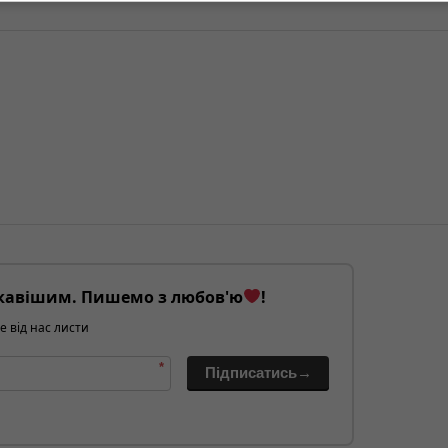
кавішим. Пишемо з любов'ю
!
е від нас листи
*
Підписатись→