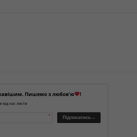
кавішим. Пишемо з любов'ю
!
е від нас листи
*
Підписатись→