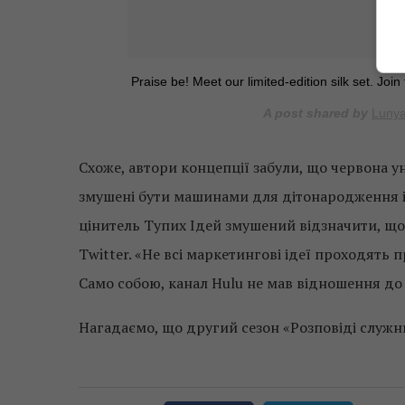
Praise be! Meet our limited-edition silk set. Joi
A post shared by
Luny
Схоже, автори концепції забули, що червона у
змушені бути машинами для дітонародження і 
цінитель Тупих Ідей змушений відзначити, що 
Twitter. «Не всі маркетингові ідеї проходять 
Само собою, канал Hulu не мав відношення до 
Нагадаємо, що другий сезон «Розповіді служни