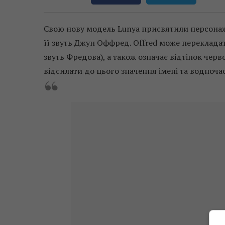
Свою нову модель Lunya присвятили персонажу 
її звуть Джун Оффред. Offred може перекладат
звуть Фредова), а також означає відтінок черв
відсилати до цього значення імені та водноча