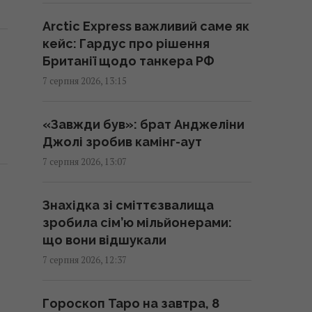
США та Україна спільно
працюють над оновленням
Arctic Express важливий саме як
ракет для ППО С-300, –
кейс: Гардус про рішення
експолковник Штатів
Британії щодо танкера РФ
13:13 п'ятниця, 07 серпня 2026
7 серпня 2026, 13:15
Українці висловили думку, коли
«Завжди був»: брат Анджеліни
закінчиться війна, - результати
Джолі зробив камінг-аут
опитування
7 серпня 2026, 13:07
13:06 п'ятниця, 07 серпня 2026
Знахідка зі сміттєзвалища
РФ нарощує випуск
зробила сім’ю мільйонерами:
"Іскандерів": експерт пояснив,
що вони відшукали
чому Україні важко з цим
7 серпня 2026, 12:37
боротися
13:04 п'ятниця, 07 серпня 2026
Гороскоп Таро на завтра, 8