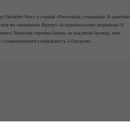
Елізабет Мосс у серіалі «Розповідь служниці». В оригінал
ися як «належить Фреду» (в українському перекладі її
оного. Червона сорочка Lunya, за задумом бренду, має
с «символізувати солідарність з Опором».