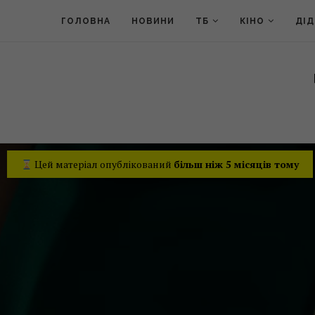
ГОЛОВНА
НОВИНИ
ТБ
КІНО
ДІ
Цей матеріал опублікований
більш ніж 5 місяців тому