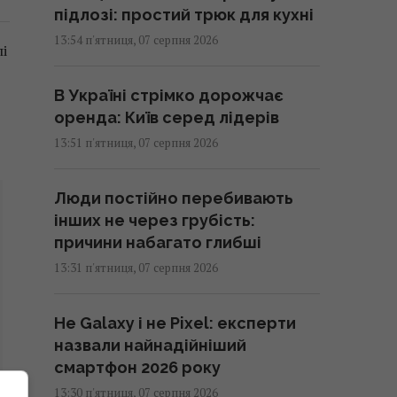
підлозі: простий трюк для кухні
13:54 п'ятниця, 07 серпня 2026
і
В Україні стрімко дорожчає
оренда: Київ серед лідерів
13:51 п'ятниця, 07 серпня 2026
Люди постійно перебивають
інших не через грубість:
причини набагато глибші
13:31 п'ятниця, 07 серпня 2026
Не Galaxy і не Pixel: експерти
назвали найнадійніший
смартфон 2026 року
13:30 п'ятниця, 07 серпня 2026