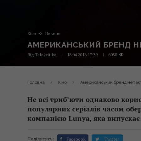
Кіно
Новини
АМЕРИКАНСЬКИЙ БРЕНД Н
Від
Telekritika
18.04.2018 17:39
6058
Головна
Кіно
Американський бренд нетакт
Не всі триб’юти однаково корис
популярних серіалів часом обер
компанією Lunya, яка випускає
Поділитись:
Facebook
Twitter