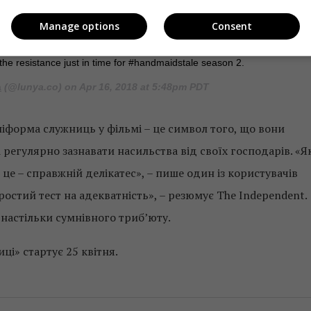
Manage options
Consent
n the resistance just in time for #handmaidstale season 2.
a
(@lunya.co) on Apr 16, 2018 at 5:48pm PDT
ніформа служниць у фільмі – це символ того, що вони
регулярно зазнавати насильства від своїх господарів. «Я
це – справжній делікатес», – пише один із користувачів
простий тест на адекватність», – резюмує The Independent.
настільки сумнівного триб’юту.
ці» стартує 25 квітня.