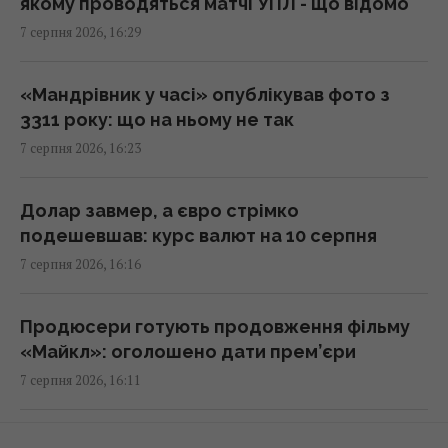
16:17 п'ятниця, 07 серпня 2026
якому проводяться матчі УПЛ - що відомо
7 серпня 2026, 16:29
У кримінальній справі ринку "Столичний"
матеріалами стали дописи про підтримку
«Мандрівник у часі» опублікував фото з
ЗСУ, - ЗМІ
3311 року: що на ньому не так
16:06 п'ятниця, 07 серпня 2026
7 серпня 2026, 16:23
У червні – 30 бомб, у липні – понад 50: в ОВА
Долар завмер, а євро стрімко
заявили про посилення авіаударів по Сумах
подешевшав: курс валют на 10 серпня
16:04 п'ятниця, 07 серпня 2026
7 серпня 2026, 16:16
Без перегляду прайс-кепів Україні буде
Продюсери готують продовження фільму
складніше імпортувати електроенергію
«Майкл»: оголошено дати прем’єри
взимку, – Центр Разумкова
7 серпня 2026, 16:11
16:04 п'ятниця, 07 серпня 2026
Як Україна може захиститись від