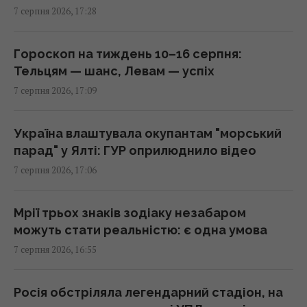
7 серпня 2026, 17:28
Дрони вже пів доби атакують Крим: ГУР
провів "морський парад" у Ялті
Гороскоп на тиждень 10–16 серпня:
16:31 п'ятниця, 07 серпня 2026
Тельцям — шанс, Левам — успіх
7 серпня 2026, 17:09
"Буде хвиля банкрутства": розгром складів
Wildberries боляче бʼють по РФ, - Die Welt
Україна влаштувала окупантам "морський
16:22 п'ятниця, 07 серпня 2026
парад" у Ялті: ГУР оприлюднило відео
7 серпня 2026, 17:06
Українців попередили про обман на касі:
що робити, якщо ціна в чеку вища за цінник
Мрії трьох знаків зодіаку незабаром
16:18 п'ятниця, 07 серпня 2026
можуть стати реальністю: є одна умова
7 серпня 2026, 16:55
Чи люблять коти своїх господарів так само,
як собаки: ось що виявила наука
Росія обстріляла легендарний стадіон, на