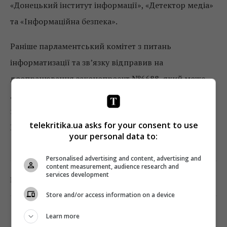
«Донецький інститут інформації», «Детектор медіа»
та «Інформаційна безпека».
Раніше парламентський комітет з питань
інформатизації та зв’язку відправив на
доопрацювання законопроект №6688, який може
дозволити без рішення суду блокувати сайти на 48
годин. Ініціаторами документу №6688 також є Іван
telekritika.ua asks for your consent to use
Вінник, Дмитро Тимчук та Тетяна Чорновол.
your personal data to:
Personalised advertising and content, advertising and
content measurement, audience research and
services development
0
Поділитись:
Facebook
Twitter
Store and/or access information on a device
Learn more