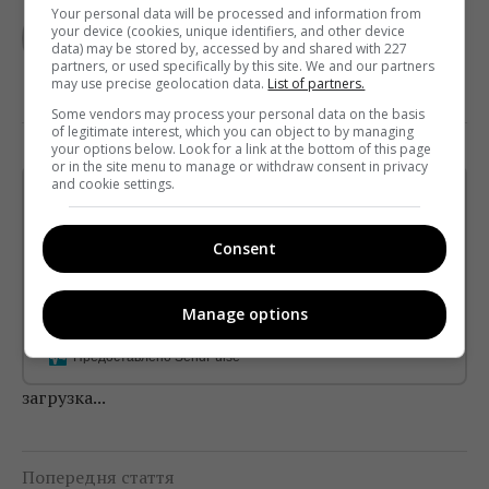
TELEKRITIKA
Your personal data will be processed and information from
your device (cookies, unique identifiers, and other device
data) may be stored by, accessed by and shared with 227
partners, or used specifically by this site. We and our partners
may use precise geolocation data.
List of partners.
Some vendors may process your personal data on the basis
of legitimate interest, which you can object to by managing
your options below. Look for a link at the bottom of this page
or in the site menu to manage or withdraw consent in privacy
and cookie settings.
Щотижневий лист з найцікавішим.
Пишемо з любов'ю
!
Consent
Підпишіться ще раз, якщо не отримуєте від нас листи
*
Підписатись→
Manage options
Предоставлено SendPulse
загрузка...
Попередня стаття