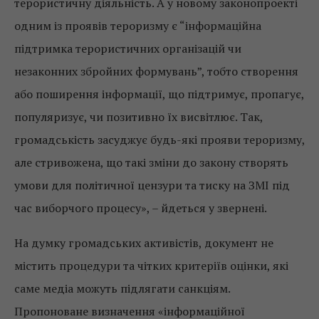
терористичну діяльність. А у новому законопроекті
одним із проявів тероризму є “інформаційна
підтримка терористичних організацій чи
незаконних збройних формувань”, тобто створення
або поширення інформації, що підтримує, пропагує,
популяризує, чи позитивно їх висвітлює. Так,
громадськість засуджує будь-які прояви тероризму,
але стривожена, що такі зміни до закону створять
умови для політичної цензури та тиску на ЗМІ під
час виборчого процесу», – йдеться у звернені.
На думку громадських активістів, документ не
містить процедури та чітких критеріїв оцінки, які
саме медіа можуть підлягати санкціям.
Пропоноване визначення «інформаційної