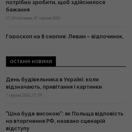
потрібно зробити, щоб здійснилося
бажання
17:10 п'ятниця, 07 серпня 2026
Гороскоп на 8 серпня: Левам – відпочинок,
Козерогам – зустріч з рідними
17:00 п'ятниця, 07 серпня 2026
ОСТАННІ НОВИНИ
Як модернізація С-300 перетворює їх на
український аналог Patriot: аналітики
День будівельника в Україні: коли
розповіли
відзначають, привітання і картинки
16:49 п'ятниця, 07 серпня 2026
7 серпня 2026, 17:29
Росія вдарила по футбольному стадіону
"Ціна буде високою": як Польща відповість
"Чорноморець" в Одесі
на вторгнення РФ, названо сценарій
16:37 п'ятниця, 07 серпня 2026
відступу