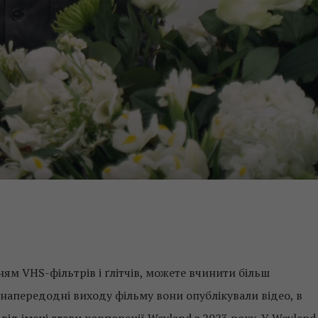
ям VHS-фільтрів і ґлітчів, можете вчинити більш
напередодні виходу фільму вони опублікували відео, в
від імені глави корпорації Weyland з 2023 року. У Weyland