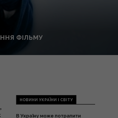
АННЯ ФІЛЬМУ
НОВИНИ УКРАЇНИ І СВІТУ
,
к
В Україну може потрапити