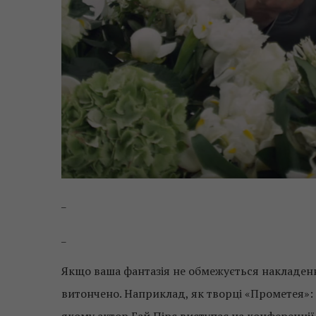
_
_
Якщо ваша фантазія не обмежується накладенн
витончено. Наприклад, як творці «Прометея»: 
якому актор Гай Пірс виступає на конференції 