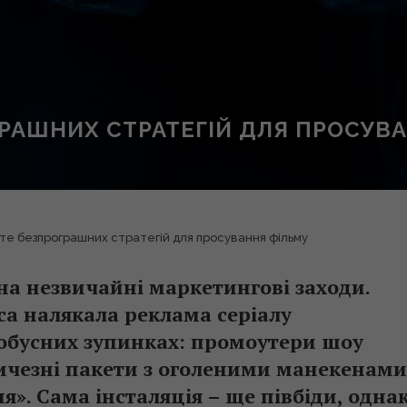
ГРАШНИХ СТРАТЕГІЙ ДЛЯ ПРОСУВ
оте безпрограшних стратегій для просування фільму
а незвичайні маркетингові заходи.
а налякала реклама серіалу
тобусних зупинках: промоутери шоу
личезні пакети з оголеними манекенами
». Сама інсталяція – ще півбіди, одна