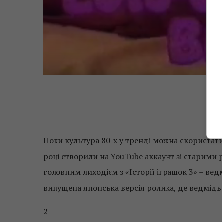
_
_
Поки культура 80-х у тренді можна скористатис
році створили на YouTube аккаунт зі старими
головним лиходієм з «Історії іграшок 3» – ве
випущена японська версія ролика, де ведмідь
2