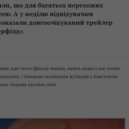
али, що для багатьох перехожих
єю. А у неділю відвідувачам
показали довгоочікуваний трейлер
рфілд».
анію для свого фільму можна, навіть якщо у вас немає
уперкубку, і бажання засовувати дублерів у пластикові
них творців касових хітів.