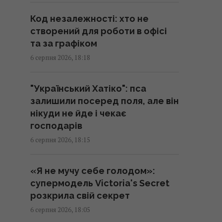
Код незалежності: хто не
Супутник Сатурна обертається
створений для роботи в офісі
настільки повільно, що його
та за графіком
доба триває майже 16 днів
6 серпня 2026, 18:18
18:57 четвер, 06 серпня 2026
"Український Хатіко": пса
Захід проігнорував прохання
залишили посеред поля, але він
Києва про термінові поставки
нікуди не йде і чекає
зенітних ракет, - NYT
господарів
18:56 четвер, 06 серпня 2026
6 серпня 2026, 18:15
Зустріч із "відьмою" змінила
«Я не мучу себе голодом»:
все: зірка 2000-х вперше
супермодель Victoria's Secret
розкрила, чому зникла зі сцени
розкрила свій секрет
18:42 четвер, 06 серпня 2026
6 серпня 2026, 18:05