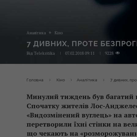
Аналітика
Кіно
7 ДИВНИХ, ПРОТЕ БЕЗПРО
Від
Telekritika
07.02.2018 09:11
9228
Головна
Кіно
Аналітика
7 дивних, пр
Минулий тиждень був багатий н
Спочатку жителів Лос-Анджелес
«Видозмінений вуглець» на ав
перетворили їхні стінки на ве
що чекають на «розморожування