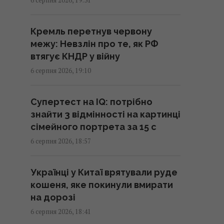
У Польщі заговорили про
Кремль перетнув червону
можливість перехоплення
межу: Невзлін про те, як РФ
російських ракет над Україною,
втягує КНДР у війну
- PAP
6 серпня 2026, 19:10
19:35 четвер, 06 серпня 2026
Супертест на IQ: потрібно
Люди, які народилися в ці
знайти 3 відмінності на картинці
місяці, найвідповідальніші
сімейного портрета за 15 с
19:30 четвер, 06 серпня 2026
6 серпня 2026, 18:57
В Україні розподіляти
Українці у Китаї врятували руде
електроенергію будуть по-
кошеня, яке покинули вмирати
новому: Шмигаль розкрив
на дорозі
деталі
6 серпня 2026, 18:41
19:22 четвер, 06 серпня 2026