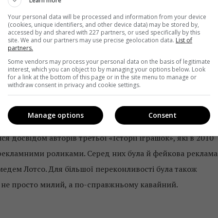
Learn more
Your personal data will be processed and information from your device
(cookies, unique identifiers, and other device data) may be stored by,
accessed by and shared with 227 partners, or used specifically by this
site. We and our partners may use precise geolocation data.
List of
partners.
Some vendors may process your personal data on the basis of legitimate
interest, which you can object to by managing your options below. Look
for a link at the bottom of this page or in the site menu to manage or
withdraw consent in privacy and cookie settings.
Manage options
Consent
я досвідом авторів третьої «Історії іграшок», які в 2010
 рекламними роликами. Серед них була й фейкова реклама
дмедем Лотсо. Для більшої переконливості була також
 не просто милий, а по-справжньому кавайний.