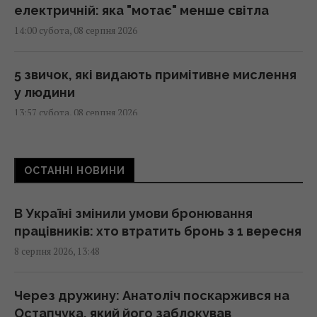
електричній: яка "мотає" менше світла
14:00 субота, 08 серпня 2026
5 звичок, які видають примітивне мислення
у людини
13:57 субота, 08 серпня 2026
Чому коти влаштовують нічні забіги по
ОСТАННІ НОВИНИ
будинку: ветеринари пояснили таку дивну
поведінку
13:53 субота, 08 серпня 2026
В Україні змінили умови бронювання
працівників: хто втратить бронь з 1 вересня
8 серпня 2026, 13:48
Експеримент розкрив, чи дійсно
бездротова зарядка дорожча за дротову
13:50 субота, 08 серпня 2026
Через дружину: Анатоліч поскаржився на
Остапчука, який його заблокував