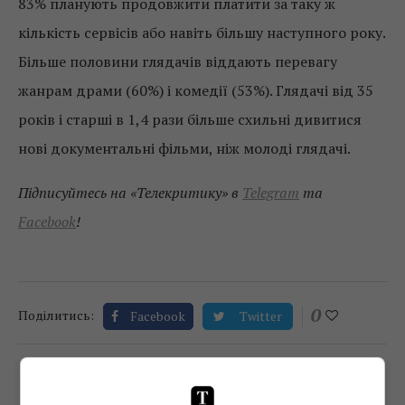
83% планують продовжити платити за таку ж
кількість сервісів або навіть більшу наступного року.
Більше половини глядачів віддають перевагу
жанрам драми (60%) і комедії (53%). Глядачі від 35
років і старші в 1,4 рази більше схильні дивитися
нові документальні фільми, ніж молоді глядачі.
Підписуйтесь на «Телекритику» в
Telegram
та
Facebook
!
0
Поділитись:
Facebook
Twitter
TELEKRITIKA