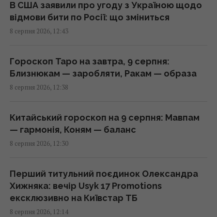
системи проти дронів
В США заявили про угоду з Україною щодо
13:13 субота, 08 серпня 2026
відмови бити по Росії: що зміниться
8 серпня 2026, 12:43
Нові рішення Нацбанку дозволять бізнесу
залучати більше кредитів: Пишний розкрив
Гороскоп Таро на завтра, 9 серпня:
деталі
Близнюкам — заробляти, Ракам — образа
13:12 субота, 08 серпня 2026
8 серпня 2026, 12:38
Денисенко зізналася, чому насправді
Китайський гороскоп на 9 серпня: Мавпам
поспішає вийти заміж
— гармонія, Коням — баланс
13:06 субота, 08 серпня 2026
8 серпня 2026, 12:30
Обробка вхідних дверей оцтом: досвідчені
Перший титульний поєдинок Олександра
господині розповіли, для чого це потрібно
Хижняка: вечір Usyk 17 Promotions
13:00 субота, 08 серпня 2026
ексклюзивно на Київстар ТБ
8 серпня 2026, 12:14