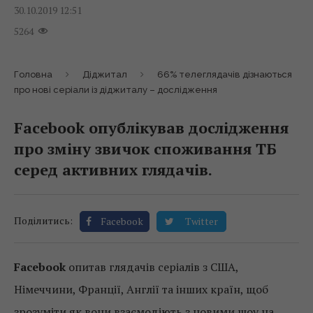
30.10.2019 12:51
5264
Головна
Діджитал
66% телеглядачів дізнаються
про нові cеріали із діджиталу – дослідження
Facebook опублікував дослідження
про зміну звичок споживання ТБ
серед активних глядачів.
Поділитись:
Facebook
Twitter
Facebook
опитав глядачів серіалів з США,
Німеччини, Франції, Англії та інших країн, щоб
зрозуміти як вони взаємодіють з новими шоу на