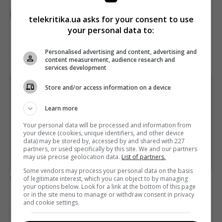
telekritika.ua asks for your consent to use
your personal data to:
Personalised advertising and content, advertising and
content measurement, audience research and
services development
Store and/or access information on a device
Щотижневий лист з найцікавішим.
Пишемо з любов'ю
!
Learn more
Підпишіться ще раз, якщо не отримуєте від нас листи
Your personal data will be processed and information from
your device (cookies, unique identifiers, and other device
*
Підписатись→
data) may be stored by, accessed by and shared with 227
partners, or used specifically by this site. We and our partners
may use precise geolocation data.
List of partners.
Предоставлено SendPulse
Some vendors may process your personal data on the basis
загрузка...
of legitimate interest, which you can object to by managing
your options below. Look for a link at the bottom of this page
or in the site menu to manage or withdraw consent in privacy
and cookie settings.
Попередня стаття