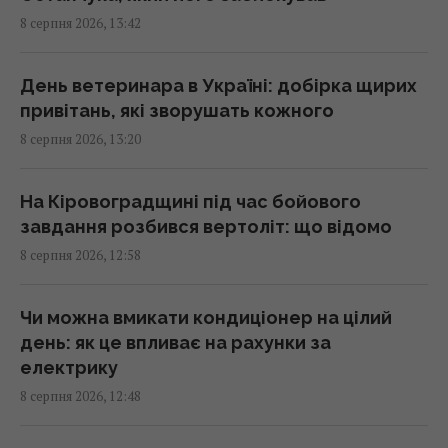
8 серпня 2026, 13:42
Імпорт скрапленого газу з Росії до ЄС різко
зріс: яка країна купила найбільше
13:44 субота, 08 серпня 2026
День ветеринара в Україні: добірка щирих
привітань, які зворушать кожного
8 серпня 2026, 13:20
Перший титульний поєдинок Олександра
Хижняка: вечір Usyk 17 Promotions
ексклюзивно на Київстар ТБ
На Кіровоградщині під час бойового
13:38 субота, 08 серпня 2026
завдання розбився вертоліт: що відомо
8 серпня 2026, 12:58
На один знак Зодіаку ось-ось чекає
феєричний камбек після кількох років
Чи можна вмикати кондиціонер на цілий
випробувань
день: як це впливає на рахунки за
13:23 субота, 08 серпня 2026
електрику
8 серпня 2026, 12:48
Армія США витратить $400 млн на лазерні