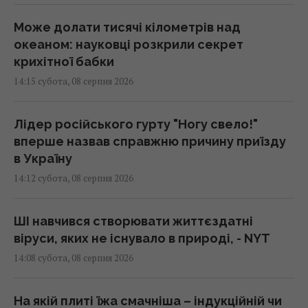
Може долати тисячі кілометрів над
океаном: науковці розкрили секрет
крихітної бабки
14:15 субота, 08 серпня 2026
Лідер російського гурту "Ногу свело!"
вперше назвав справжню причину приїзду
в Україну
14:12 субота, 08 серпня 2026
ШІ навчився створювати життєздатні
віруси, яких не існувало в природі, - NYT
14:08 субота, 08 серпня 2026
На якій плиті їжа смачніша – індукційній чи