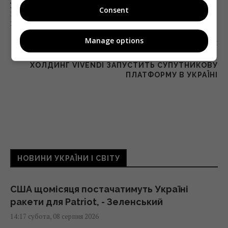
77% УКРАЇНСЬКИХ КОРИСТУВАЧІВ
Consent
ЗВЕРТАЮТЬСЯ ДО GOOGLE, ПЕРШ НІЖ
ЗРОБИТИ ПОКУПКУ – ДОСЛІДЖЕННЯ
Manage options
Наступна стаття
ТРЕТІЙ DTH-ГРАВЕЦЬ: ФРАНЦУЗЬКИЙ
ХОЛДИНГ VIVENDI ЗАПУСТИТЬ СУПУТНИКОВУ
ПЛАТФОРМУ В УКРАЇНІ
НОВИНИ УКРАЇНИ І СВІТУ
США щомісяця постачатимуть Україні
ракети для Patriot, - Зеленський
14:17 субота, 08 серпня 2026