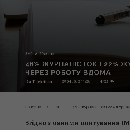
ЗМІ
Новини
46% ЖУРНАЛІСТОК І 22% 
ЧЕРЕЗ РОБОТУ ВДОМА
Від
Telekritika
09.04.2020 11:05
4702
Головна
ЗМІ
46% журналісток і 22% журна
Згідно з даними опитування ІМ