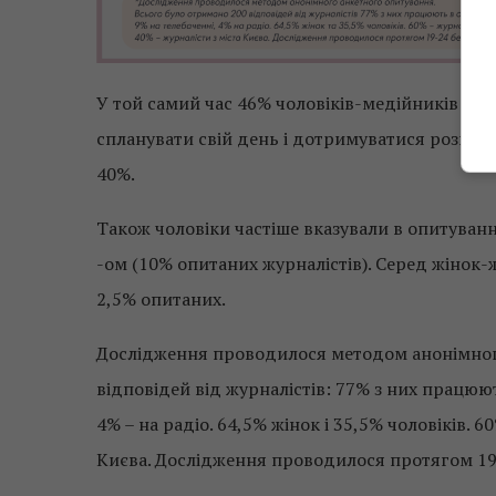
У той самий час 46% чоловіків-медійників заз
спланувати свій день і дотримуватися розпор
40%.
Також чоловіки частіше вказували в опитуванн
-ом (10% опитаних журналістів). Серед жінок-
2,5% опитаних.
Дослідження проводилося методом анонімного
відповідей від журналістів: 77% з них працюют
4% – на радіо. 64,5% жінок і 35,5% чоловіків. 6
Києва. Дослідження проводилося протягом 19-