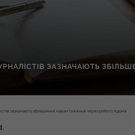
ЖУРНАЛІСТІВ ЗАЗНАЧАЮТЬ ЗБІЛЬ
лістів зазначають збільшення навантаження через роботу вдома
І.