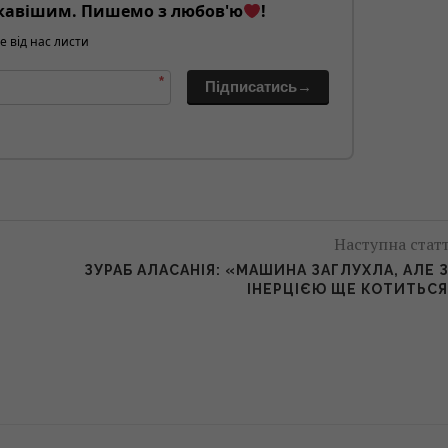
кавішим. Пишемо з любов'ю
!
е від нас листи
*
Підписатись→
Наступна стат
ЗУРАБ АЛАСАНІЯ: «МАШИНА ЗАГЛУХЛА, АЛЕ 
ІНЕРЦІЄЮ ЩЕ КОТИТЬС