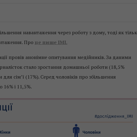
ільшення навантаження через роботу з дому, тоді як тіль
антаження. Про
це пише ІМІ.
ації провів анонімне опитування медійників. За даними
налісток стало зростання домашньої роботи (18,5%
 для сім’ї (17%). Серед чоловіків про збільшення
 16% і 11,5%.