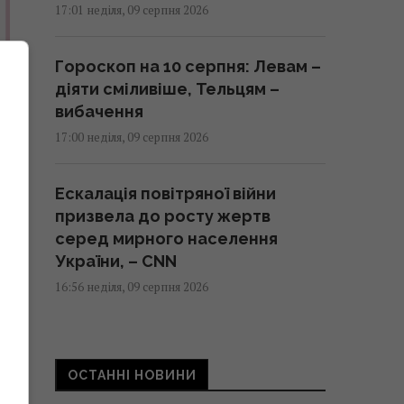
17:01 неділя, 09 серпня 2026
Гороскоп на 10 серпня: Левам –
діяти сміливіше, Тельцям –
вибачення
17:00 неділя, 09 серпня 2026
Ескалація повітряної війни
призвела до росту жертв
серед мирного населення
України, – CNN
16:56 неділя, 09 серпня 2026
Метеозалежність – це не міф:
лікарка розповіла про вплив
ОСТАННІ НОВИНИ
погоди на здоров’я людей