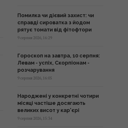
16:26 неділя, 09 серпня 2026
Помилка чи дієвий захист: чи
Удосконалені "Герані" ворога:
справді сироватка з йодом
експерт оцінив загрозу та
рятує томати від фітофтори
розкрив спосіб протидії
9 серпня 2026, 16:29
16:09 неділя, 09 серпня 2026
Гороскоп на завтра, 10 серпня:
Надто товсте утеплення
Левам - успіх, Скорпіонам -
будинку може виявитися
розчарування
марною витратою грошей
9 серпня 2026, 16:05
15:49 неділя, 09 серпня 2026
Народжені у конкретні чотири
Росіяни створили кілька нових
місяці частіше досягають
зон контролю поблизу кордону
великих висот у кар'єрі
з Україною, - Трегубов
9 серпня 2026, 15:34
15:45 неділя, 09 серпня 2026