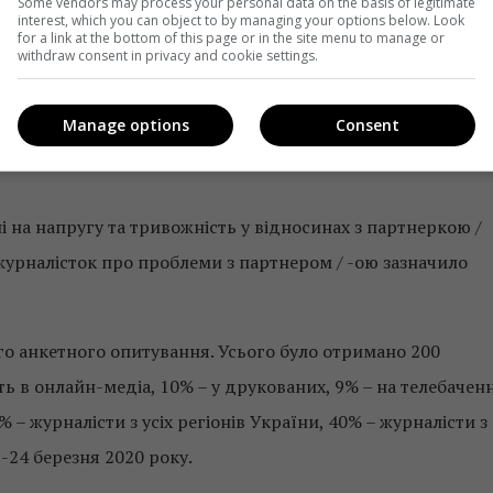
Some vendors may process your personal data on the basis of legitimate
interest, which you can object to by managing your options below. Look
for a link at the bottom of this page or in the site menu to manage or
withdraw consent in privacy and cookie settings.
начили, що в умовах віддаленої роботи їм важко
Manage options
Consent
ядку. Серед жінок-журналісток про цю проблему згадало
і на напругу та тривожність у відносинах з партнеркою /
журналісток про проблеми з партнером / -ою зазначило
 анкетного опитування. Усього було отримано 200
ь в онлайн-медіа, 10% – у друкованих, 9% – на телебаченн
0% – журналісти з усіх регіонів України, 40% – журналісти з
24 березня 2020 року.