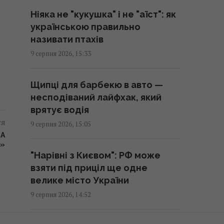
Ніяка не "кукушка" і не "аїст": як
Колишня дружина Дзідзьо в
українською правильно
особливий день показала
називати птахів
маленького сина (фото)
9 серпня 2026, 15:33
15:38 неділя, 09 серпня 2026
Щипці для барбекю в авто —
USB-C можна вставляти будь-
несподіваний лайфхак, який
яким боком, але один із них
врятує водія
може працювати краще
тя
9 серпня 2026, 15:05
15:28 неділя, 09 серпня 2026
ЗА
Я»
"Нарівні з Києвом": РФ може
8 речей із секонд-хенду, які
взяти під приціл ще одне
коштують значно більше, ніж ви
велике місто України
за них заплатите
9 серпня 2026, 14:52
15:23 неділя, 09 серпня 2026