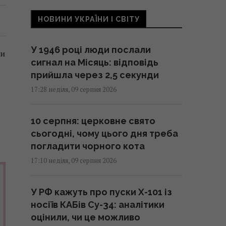
НОВИНИ УКРАЇНИ І СВІТУ
У 1946 році люди послали
ки
сигнал на Місяць: відповідь
прийшла через 2,5 секунди
17:28 неділя, 09 серпня 2026
10 серпня: церковне свято
сьогодні, чому цього дня треба
погладити чорного кота
17:10 неділя, 09 серпня 2026
У РФ кажуть про пуски Х-101 із
носіїв КАБів Су-34: аналітики
оцінили, чи це можливо