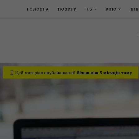
ГОЛОВНА
НОВИНИ
ТБ
КІНО
ДІ
Цей матеріал опублікований
більш ніж 5 місяців тому