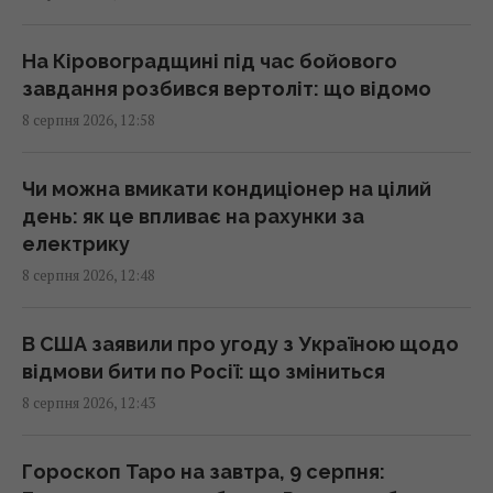
Експеримент розкрив, чи дійсно
бездротова зарядка дорожча за дротову
На Кіровоградщині під час бойового
13:50 субота, 08 серпня 2026
завдання розбився вертоліт: що відомо
8 серпня 2026, 12:58
Імпорт скрапленого газу з Росії до ЄС різко
зріс: яка країна купила найбільше
Чи можна вмикати кондиціонер на цілий
13:44 субота, 08 серпня 2026
день: як це впливає на рахунки за
електрику
8 серпня 2026, 12:48
Перший титульний поєдинок Олександра
Хижняка: вечір Usyk 17 Promotions
ексклюзивно на Київстар ТБ
В США заявили про угоду з Україною щодо
13:38 субота, 08 серпня 2026
відмови бити по Росії: що зміниться
8 серпня 2026, 12:43
На один знак Зодіаку ось-ось чекає
феєричний камбек після кількох років
Гороскоп Таро на завтра, 9 серпня: