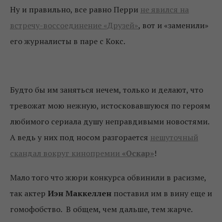
Ну и правильно, все равно Перри
не явился на
встречу-воссоединение «Друзей»
, вот и «заменили»
его журналисты в паре с Кокс.
Будто бы им заняться нечем, только и делают, что
тревожат мою нежную, истосковавшуюся по героям
любимого сериала душу неправдивыми новостями.
А ведь у них под носом разгорается
нешуточный
скандал вокруг кинопремии
«Оскар»
!
Мало того что жюри конкурса обвинили в расизме,
так актер
Иэн Маккеллен
поставил им в вину еще и
гомофобство. В общем, чем дальше, тем жарче.