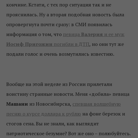
кончине. Кстати, с тех пор ситуация так и не
прояснилась. Ну а вторая подобная новость была
опровергнута почти сразу: в СМИ появилась
информация о том, что
певица
Валерия
и ее муж
Иосиф Пригожин
погибли в ДТП
, но они тут же
подали голос и очень возмутились известию.
Вообще на этой неделе из России прилетали
воистину странные новости. Меня «добила» певица
Машани
из Новосибирска,
спевшая волшебную
песню о курсе доллара к рублю
на фоне березок и
стогов сена. Вы не знали, как выглядит
патриотическое безумие? Вот же оно – полюбуйтесь.