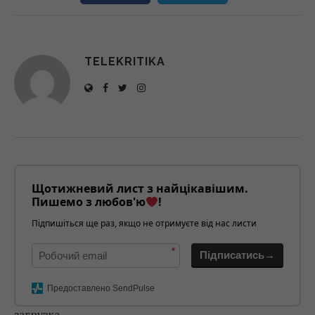
TELEKRITIKA
Щотижневий лист з найцікавішим.
Пишемо з любов'ю
!
Підпишіться ще раз, якщо не отримуєте від нас листи
*
Підписатись→
Предоставлено SendPulse
загрузка...