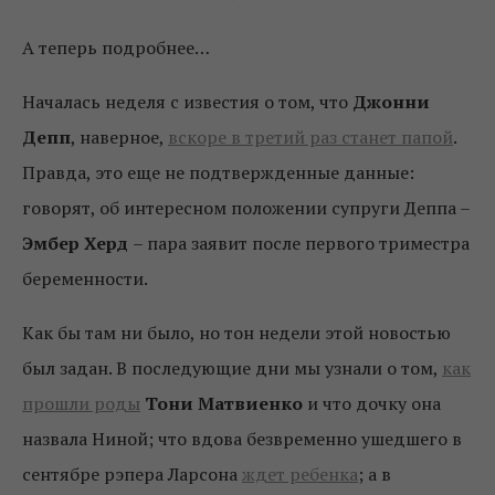
А теперь подробнее…
Началась неделя с известия о том, что
Джонни
Депп
, наверное,
вскоре в третий раз станет папой
.
Правда, это еще не подтвержденные данные:
говорят, об интересном положении супруги Деппа –
Эмбер Херд
– пара заявит после первого триместра
беременности.
Как бы там ни было, но тон недели этой новостью
был задан. В последующие дни мы узнали о том,
как
прошли роды
Тони Матвиенко
и что дочку она
назвала Ниной; что вдова безвременно ушедшего в
сентябре рэпера Ларсона
ждет ребенка
; а в