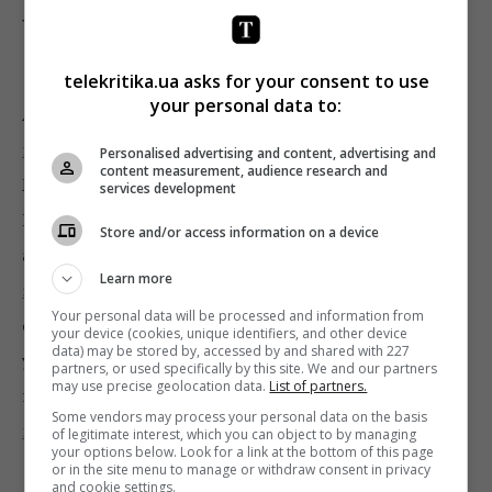
Украина попала во второй полуфинал (он пройдет
12 мая).
telekritika.ua asks for your consent to use
your personal data to:
А у нас, в свою очередь,
определились с судьями
нацотбора
. Ими стали
Константин
Personalised advertising and content, advertising and
content measurement, audience research and
Меладзе
,
Руслана Лыжичко
и
Андрей Данилко
.
services development
Наша украинская жеребьевка участвующих
Store and/or access information on a device
артистов,
список которых, кстати, тоже огласили на
Learn more
этой неделе
, уже тоже позади. И была она, скажем
Your personal data will be processed and information from
откровенно, не слишком фееричной и
your device (cookies, unique identifiers, and other device
data) may be stored by, accessed by and shared with 227
увлекательной. Хорошо хотя бы, что я в силу
partners, or used specifically by this site. We and our partners
may use precise geolocation data.
List of partners.
природного обаяния и любви к общению
удалось
Some vendors may process your personal data on the basis
поболтать по душам с некоторыми артистами
.
of legitimate interest, which you can object to by managing
your options below. Look for a link at the bottom of this page
or in the site menu to manage or withdraw consent in privacy
and cookie settings.