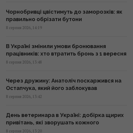
віруси, яких не існувало в природі, - NYT
14:08 субота, 08 серпня 2026
Чорнобривці цвістимуть до заморозків: як
правильно обрізати бутони
8 серпня 2026, 14:19
На якій плиті їжа смачніша – індукційній чи
електричній: яка "мотає" менше світла
14:00 субота, 08 серпня 2026
В Україні змінили умови бронювання
працівників: хто втратить бронь з 1 вересня
8 серпня 2026, 13:48
5 звичок, які видають примітивне мислення
у людини
13:57 субота, 08 серпня 2026
Через дружину: Анатоліч поскаржився на
Остапчука, який його заблокував
8 серпня 2026, 13:42
Чому коти влаштовують нічні забіги по
будинку: ветеринари пояснили таку дивну
поведінку
День ветеринара в Україні: добірка щирих
13:53 субота, 08 серпня 2026
привітань, які зворушать кожного
8 серпня 2026, 13:20