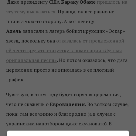
Даже президенту США
Бараку Обаме
пришлось на
эту тему высказаться
. Правда, он все равно не
принял чью-то сторону. А вот певицу
Адель
записали в лагерь бойкотирующих «Оскар»
звезд, поскольку она
отказалась от предложенной
ей чести вручать статуэтку в номинации «Лучшая
оригинальная песня»
. Но потом оказалось, что дата
церемонии просто не вписалась в ее плотный
график.
Чувствую, в этом году будет горячая церемония,
чего не скажешь о
Евровидении
. Во всяком случае,
пока: там все чинно и благородно (а в случае с
украинским нацотбором даже скучновато). В
Швейцарии
провели жеребьевку
, в ходе которой