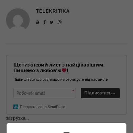
TELEKRITIKA
Щотижневий лист з найцікавішим.
Пишемо з любов'ю
!
Підпишіться ще раз, якщо не отримуєте від нас листи
*
Підписатись→
Предоставлено SendPulse
загрузка...