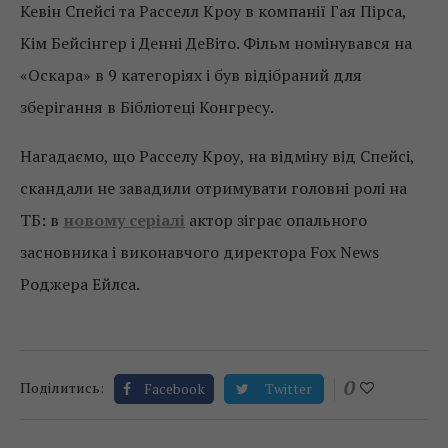
Кевін Спейсі та Расселл Кроу в компанії Гая Пірса,
Кім Бейсінгер і Денні ДеВіто. Фільм номінувався на
«Оскара» в 9 категоріях і був відібраний для
зберігання в Бібліотеці Конгресу.
Нагадаємо, що Расселу Кроу, на відміну від Спейсі,
скандали не завадили отримувати головні ролі на
ТБ: в
новому серіалі
актор зіграє опального
засновника і виконавчого директора Fox News
Роджера Ейлса.
0
Поділитись:
Facebook
Twitter