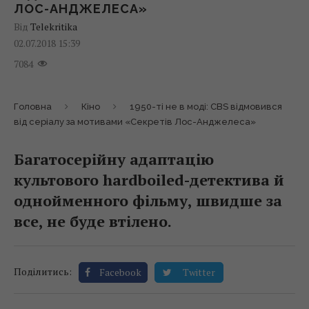
ЛОС-АНДЖЕЛЕСА»
Від
Telekritika
02.07.2018 15:39
7084
Головна
Кіно
1950-ті не в моді: CBS відмовився
від серіалу за мотивами «Секретів Лос-Анджелеса»
Багатосерійну адаптацію
культового hardboiled-детектива й
однойменного фільму, швидше за
все, не буде втілено.
Поділитись:
Facebook
Twitter