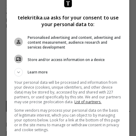
Попередня стаття
У FACEBOOK РОЗПОВІЛИ, З КИМ СОЦМЕРЕЖА
telekritika.ua asks for your consent to use
ПРОДОВЖИТЬ ДІЛИТИСЯ ДАНИМИ СВОЇХ
your personal data to:
КОРИСТУВАЧІВ
Наступна стаття
Personalised advertising and content, advertising and
content measurement, audience research and
У КОРПОРАЦІЇ BBC ПРАЦІВНИКІВ-
services development
ТРАНСГЕНДЕРІВ ВИЯВИЛОСЯ ЗНАЧНО БІЛЬШЕ,
НІЖ У СЕРЕДНЬОМУ СЕРЕД НАСЕЛЕННЯ
Store and/or access information on a device
Learn more
Your personal data will be processed and information from
your device (cookies, unique identifiers, and other device
data) may be stored by, accessed by and shared with 227
partners, or used specifically by this site. We and our partners
may use precise geolocation data.
List of partners.
НОВИНИ УКРАЇНИ І СВІТУ
Some vendors may process your personal data on the basis
of legitimate interest, which you can object to by managing
your options below. Look for a link at the bottom of this page
Куди з полиць магазинів зникла популярна
or in the site menu to manage or withdraw consent in privacy
and cookie settings.
риба івасі і чому українці її більше не