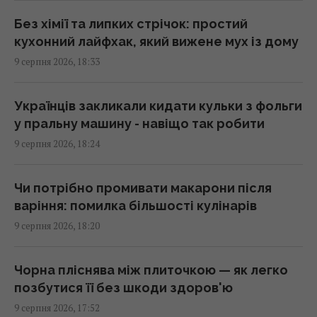
перетворилася на зразкового союзника
США, - The Atlantic
Без хімії та липких стрічок: простий
17:31 неділя, 09 серпня 2026
кухонний лайфхак, який вижене мух із дому
9 серпня 2026, 18:33
Чи справді салат корисніший за
бутерброд: експерти дали несподівану
Українців закликали кидати кульки з фольги
відповідь
у пральну машину - навіщо так робити
17:29 неділя, 09 серпня 2026
9 серпня 2026, 18:24
У 1946 році люди послали сигнал на Місяць:
Чи потрібно промивати макарони після
відповідь прийшла через 2,5 секунди
варіння: помилка більшості кулінарів
17:28 неділя, 09 серпня 2026
9 серпня 2026, 18:20
10 серпня: церковне свято сьогодні, чому
Чорна пліснява між плиточкою — як легко
цього дня треба погладити чорного кота
позбутися її без шкоди здоров'ю
17:10 неділя, 09 серпня 2026
9 серпня 2026, 17:52