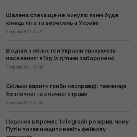
У РФ кажуть про пуски Х-101 із носіїв КАБів
Шалена спека ще не минула: яким буде
Су-34: аналітики оцінили, чи це можливо
кінець літа та вересень в Україні
17:01 неділя, 09 серпня 2026
9 серпня 2026, 17:37
Гороскоп на 10 серпня: Левам – діяти
В одній з областей України евакуюють
сміливіше, Тельцям – вибачення
населення: в’їзд із дітьми заборонено
17:00 неділя, 09 серпня 2026
9 серпня 2026, 17:28
Ескалація повітряної війни призвела до
Скільки варити гриби насправді: таємниця
росту жертв серед мирного населення
безпечної та смачної страви
України, – CNN
9 серпня 2026, 17:24
16:56 неділя, 09 серпня 2026
Параноя в Кремлі: Telegraph розкрив, чому
Метеозалежність – це не міф: лікарка
Путін почав нищити навіть фейкову
розповіла про вплив погоди на здоров’я
опозицію