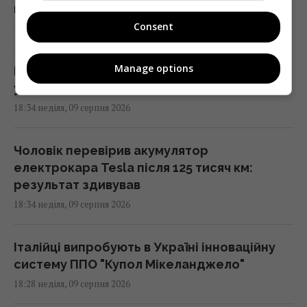
побачать
Consent
18:35 неділя, 09 серпня 2026
Manage options
Міжнародну космічну станцію не залишать
у космосі: її навмисно знищать
18:34 неділя, 09 серпня 2026
Чоловік перевірив акумулятор
електрокара Tesla після 125 тисяч км:
результат здивував
18:34 неділя, 09 серпня 2026
Італійці випробують в Україні інноваційну
систему ППО "Купол Мікеланджело"
18:28 неділя, 09 серпня 2026