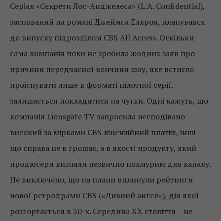
Серіал «Секрети Лос-Анджелеса» (L.A. Confidential),
заснований на романі Джеймса Еллроя, планувався
до випуску підрозділом CBS All Access. Оскільки
сама компанія поки не зробила жодних заяв про
причини передчасної кончини шоу, яке встигло
проіснувати лише в форматі пілотної серії,
залишається покладатися на чутки. Одні кажуть, що
компанія Lionsgate TV запросила несподівано
високий за мірками CBS ліцензійний платіж, інші –
що справа не в грошах, а в якості продукту, який
продюсери визнали незвично похмурим для каналу.
Не виключено, що на плани вплинули рейтинги
нової ретродрами CBS («Дивний ангел»), дія якої
розгортається в 30-х. Середина XX століття – не