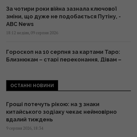
За чотири роки війна зазнала ключової
зміни, що дуже не подобається Путіну, -
ABC News
18:12 неділя, 09 серпня 2026
Гороскоп на 10 серпня за картами Таро:
Близнюкам – старі переконання, Дівам –
цілі
18:00 неділя, 09 серпня 2026
ОСТАННІ НОВИНИ
У єгипетських гробницях знаходили мед
віком у тисячі років: чому він не псується
Гроші потечуть рікою: на 3 знаки
17:34 неділя, 09 серпня 2026
китайського зодіаку чекає неймовірно
вдалий тиждень
9 серпня 2026, 18:34
Україна з прохача допомоги