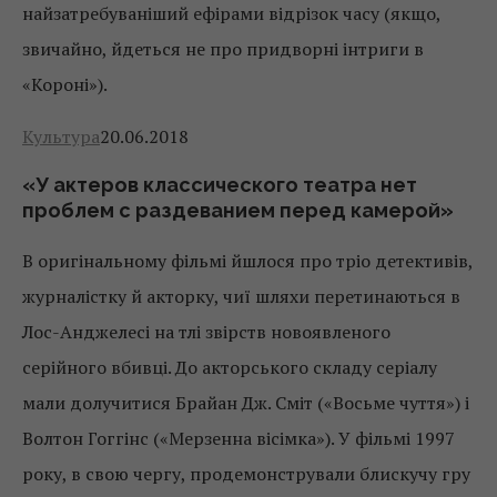
найзатребуваніший ефірами відрізок часу (якщо,
звичайно, йдеться не про придворні інтриги в
«Короні»).
Культура
20.06.2018
«У актеров классического театра нет
проблем с раздеванием перед камерой»
В оригінальному фільмі йшлося про тріо детективів,
журналістку й акторку, чиї шляхи перетинаються в
Лос-Анджелесі на тлі звірств новоявленого
серійного вбивці. До акторського складу серіалу
мали долучитися Брайан Дж. Сміт («Восьме чуття») і
Волтон Гоггінс («Мерзенна вісімка»). У фільмі 1997
року, в свою чергу, продемонстрували блискучу гру