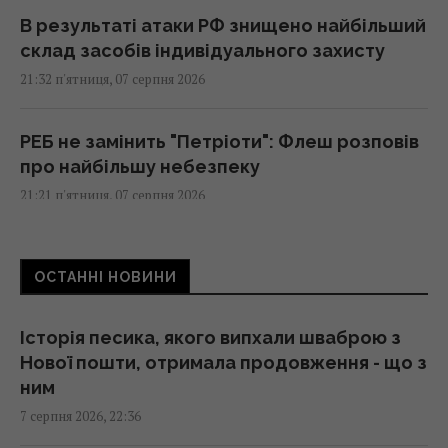
В результаті атаки РФ знищено найбільший
склад засобів індивідуального захисту
21:32 п'ятниця, 07 серпня 2026
РЕБ не замінить "Петріоти": Флеш розповів
про найбільшу небезпеку
21:21 п'ятниця, 07 серпня 2026
Що станеться з комп’ютером, якщо
ОСТАННІ НОВИНИ
тривалий час не оновлювати Windows
21:20 п'ятниця, 07 серпня 2026
Історія песика, якого випхали шваброю з
Нової пошти, отримала продовження - що з
Суд продовжив тримання під вартою для
ним
Коломойського, захист заявив про
7 серпня 2026, 22:36
проблеми зі здоров'ям