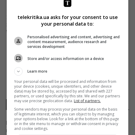
telekritika.ua asks for your consent to use
Попередня стаття
your personal data to:
ЗЕЛЕНСЬКИЙ НЕ ПРОДАВАТИМЕ «КВАРТАЛ
95», ЯКЩО СТАНЕ ПРЕЗИДЕНТОМ
Personalised advertising and content, advertising and
Наступна стаття
content measurement, audience research and
services development
«СУСПІЛЬНЕ» ГОТУЄ ДОКУМЕНТАЛІТІ
«ШАХТАРСЬКА ЗМІНА»
Store and/or access information on a device
Learn more
Your personal data will be processed and information from
your device (cookies, unique identifiers, and other device
data) may be stored by, accessed by and shared with 227
partners, or used specifically by this site. We and our partners
may use precise geolocation data.
List of partners.
НОВИНИ УКРАЇНИ І СВІТУ
Some vendors may process your personal data on the basis
of legitimate interest, which you can object to by managing
your options below. Look for a link at the bottom of this page
Росія нарешті повертає свій ядерний
or in the site menu to manage or withdraw consent in privacy
and cookie settings.
крейсер за $5 млрд, але є проблема