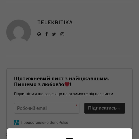
TELEKRITIKA
Щотижневий лист з найцікавішим.
Пишемо з любов'ю
!
Підпишіться ще раз, якщо не отримуєте від нас листи
*
Підписатись→
Предоставлено SendPulse
загрузка...