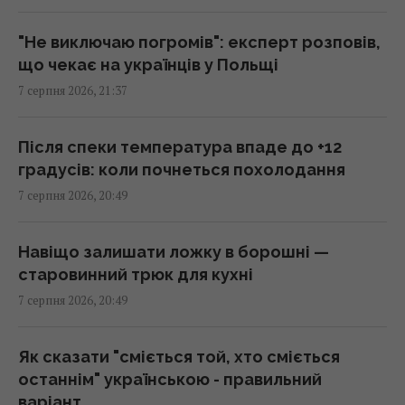
"пекельні санкції" проти РФ
20:17 п'ятниця, 07 серпня 2026
"Не виключаю погромів": експерт розповів,
що чекає на українців у Польщі
7 серпня 2026, 21:37
Київ буде значно краще підготовлений до
зими, але фактор обстрілів і можливостей
ППО ніхто не відміняв, - Пантелеєв
Після спеки температура впаде до +12
20:01 п'ятниця, 07 серпня 2026
градусів: коли почнеться похолодання
7 серпня 2026, 20:49
Зеленський прибув до Сербії: деталі
першого офіційного візиту
Навіщо залишати ложку в борошні —
19:52 п'ятниця, 07 серпня 2026
старовинний трюк для кухні
7 серпня 2026, 20:49
Дипломатичний контранаступ України на
Вашингтон захлинувся, - The Atlantic
Як сказати "сміється той, хто сміється
19:23 п'ятниця, 07 серпня 2026
останнім" українською - правильний
варіант