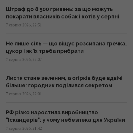
20:39 п'ятниця, 07 серпня 2026
Штраф до 8 500 гривень: за що можуть
покарати власників собак і котів у серпні
Росія встановила антидронові сітки на
7 серпня 2026, 22:31
своїх субмаринах, розташованих за тисячі
кілометрів від України
20:35 п'ятниця, 07 серпня 2026
Не лише сіль — що віщує розсипана гречка,
цукор і як їх треба прибрати
7 серпня 2026, 22:07
Що їсти для здоров’я серця: кардіологи
назвали 7 корисних каш
20:22 п'ятниця, 07 серпня 2026
Листя стане зеленим, а огірків буде вдвічі
більше: городник поділився секретом
7 серпня 2026, 22:01
Льотчик-утікач з КНДР уперше сів за
штурвал Boeing 737 і був приголомшений
20:18 п'ятниця, 07 серпня 2026
РФ різко наростила виробництво
"Іскандерів": у чому небезпека для України
7 серпня 2026, 21:42
Сенат США схвалив законопроект про