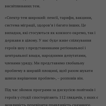
висвітлюваних тем.
«Спектр тем широкий: пенсії, тарифи, вакцини,
система міграції, здоров’я і багато інших. Це
випадки, які стосуються як кожного окремо, так і
держави в цілому. У нас буде живе спілкування
героїв шоу з представниками регіональної і
центральної влади, народними депутатами,
членами уряду. Ми представимо глобальну
проблему в ширшій площині, щоб разом шукати
шляхи вирішення проблем», – розповів він.
Під час зйомок програми за дискусією політиків і
героїв у студії спостерігають 112 глядачів, у яких є
можливість перевірити правдивість сказаного