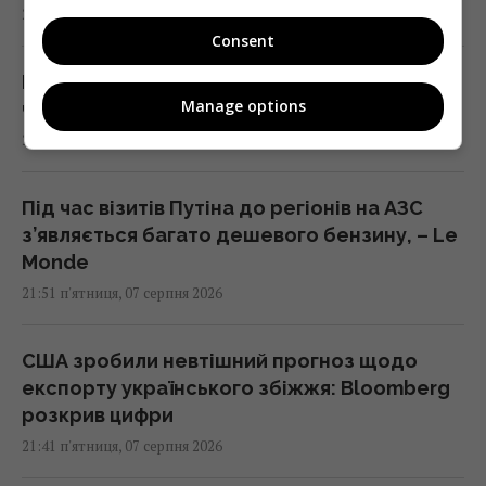
22:12 п'ятниця, 07 серпня 2026
Consent
Росія збирається остаточно анексувати
Manage options
частину Грузії, - країни НАТО
22:01 п'ятниця, 07 серпня 2026
Під час візитів Путіна до регіонів на АЗС
з’являється багато дешевого бензину, – Le
Monde
21:51 п'ятниця, 07 серпня 2026
США зробили невтішний прогноз щодо
експорту українського збіжжя: Bloomberg
розкрив цифри
21:41 п'ятниця, 07 серпня 2026