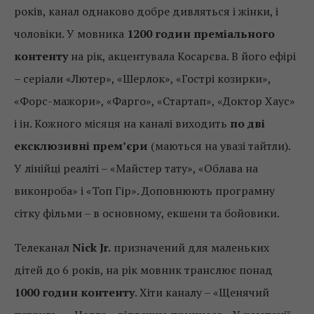
років, канал однаково добре дивляться і жінки, і
чоловіки. У мовника
1200 годин преміального
контенту
на рік, акцентувала Косарєва. В його ефірі
– серіали «Лютер», «Шерлок», «Гострі козирки»,
«Форс-мажори», «Фарго», «Стартап», «Доктор Хаус»
і ін. Кожного місяця на каналі виходить
по дві
ексклюзивні прем’єри
(маються на увазі тайтли).
У лінійці реаліті – «Майстер тату», «Облава на
виконроба» і «Топ Гір». Доповнюють програмну
сітку фільми – в основному, екшени та бойовики.
Телеканал
Nick Jr.
призначений для маленьких
дітей до 6 років, на рік мовник транслює понад
1000 годин контенту
.
Хіти каналу – «Щенячий