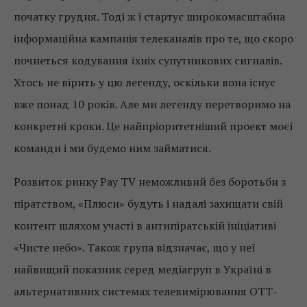
початку грудня. Тоді ж і стартує широкомасштабна
інформаційна кампанія телеканалів про те, що скоро
почнеться кодування їхніх супутникових сигналів.
Хтось не вірить у цю легенду, оскільки вона існує
вже понад 10 років. Але ми легенду перетворимо на
конкретні кроки. Це найпріоритетніший проект моєї
команди і ми будемо ним займатися.
Розвиток ринку Pay TV неможливий без боротьби з
піратством, «Плюси» будуть і надалі захищати свій
контент шляхом участі в антипіратській ініціативі
«Чисте небо». Також група відзначає, що у неї
найвищий показник серед медіагруп в Україні в
альтернативних системах телевимірювання ОТТ-