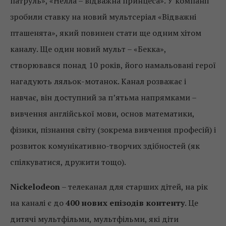
патруль», «Нелла – відважна принцеса». У компанії
зробили ставку на новий мультсеріал «Відважні
пташенята», який повинен стати ще одним хітом
каналу. Ще один новий мульт – «Бекка»,
створювався понад 10 років, його намальовані герої
нагадують ляльок-мотанок. Канал розважає і
навчає, він доступний за п’ятьма напрямками –
вивчення англійської мови, основ математики,
фізики, пізнання світу (зокрема вивчення професій) і
розвиток комунікативно-творчих здібностей (як
спілкуватися, дружити тощо).
Nickelodeon
– телеканал для старших дітей, на рік
на каналі є до
400 нових епізодів контенту
. Це
дитячі мультфільми, мультфільми, які діти