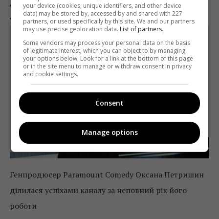
Фішка каналу «УНІАН» – трансляції матчів
your device (cookies, unique identifiers, and other device
data) may be stored by, accessed by and shared with 227
української прем’єр-ліги.
partners, or used specifically by this site. We and our partners
may use precise geolocation data.
List of partners.
Some vendors may process your personal data on the basis
of legitimate interest, which you can object to by managing
your options below. Look for a link at the bottom of this page
or in the site menu to manage or withdraw consent in privacy
and cookie settings.
Consent
Manage options
Генпродюсер Paramount Comedy Оксана Петришин
ділилася успіхами каналу за неповний рік його
роботи