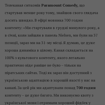
Телеканал ситкомів
Paramount Comedy,
що
стартував менше року тому, знайшов свого глядача
досить швидко. В ефірі мовника 700 годин
контенту: «Ми стартували в грудні минулого року, а
в січні, коли зайшли в панель Nielsen, ми були на 37
позиції, зараз ми на 31-му місці. Я думаю, це дуже
хороша динаміка в цілому. Канал складається на
100% з культового контенту, якого легально
практично ніде раніше не було – тільки на
піратських сайтах. Тоді як зараз він доступний з
українською адаптацією в хорошій якості у нас на
каналі. За цей рік ми адаптували понад
700 годин
контенту – це дуже багато. Ми виконуємо квоту з
української мови і отримали хороший фідбек у