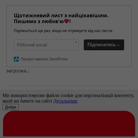
Щотижневий лист з найцікавішим.
Пишемо з любов'ю
!
Підпишіться ще раз, якщо не отримуєте від нас листи
*
Підписатись→
Предоставлено SendPulse
загрузка...
Попередня стаття
НАПЕРЕДОДНІ ВИБОРІВ: Х ВСЕУКРАЇНСЬКА
КОНФЕРЕНЦІЯ ЖУРНАЛІСТІВ-РОЗСЛІДУВАЧІВ
Наступна стаття
КОМІТЕТ СВОБОДИ СЛОВА ПІДТРИМАВ
ЗАКОНОПРОЕКТ ЩОДО ПРОЗОРОСТІ
ВЛАСНОСТІ «ЗЕОНБУДУ»