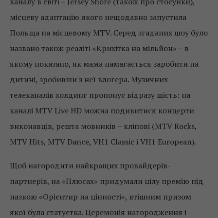
каналу в світі – Jersey Shore (також про стосунки),
місцеву адаптацію якого нещодавно запустила
Польща на місцевому MTV. Серед згаданих шоу було
названо також реаліті «Крихітка на мільйон» – в
якому показано, як мама намагається заробити на
дитині, зробивши з неї влогера. Музичних
телеканалів холдинг пропонує відразу шість: на
каналі MTV Live HD можна подивитися концерти
виконавців, решта мовників – кліпові (MTV Rocks,
MTV Hits, MTV Dance, VH1 Classic і VH1 European).
Щоб нагородити найкращих провайдерів-
партнерів, на «Плюсах» придумали цілу премію під
назвою «Орієнтир на цінності», втішним призом
якої була статуетка. Церемонія нагородження і