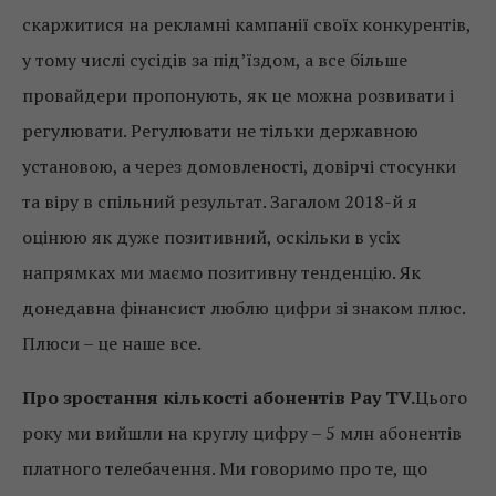
скаржитися на рекламні кампанії своїх конкурентів,
у тому числі сусідів за під’їздом, а все більше
провайдери пропонують, як це можна розвивати і
регулювати. Регулювати не тільки державною
установою, а через домовленості, довірчі стосунки
та віру в спільний результат. Загалом 2018-й я
оцінюю як дуже позитивний, оскільки в усіх
напрямках ми маємо позитивну тенденцію. Як
донедавна фінансист люблю цифри зі знаком плюс.
Плюси – це наше все.
Про зростання кількості абонентів Pay TV.
Цього
року ми вийшли на круглу цифру – 5 млн абонентів
платного телебачення. Ми говоримо про те, що