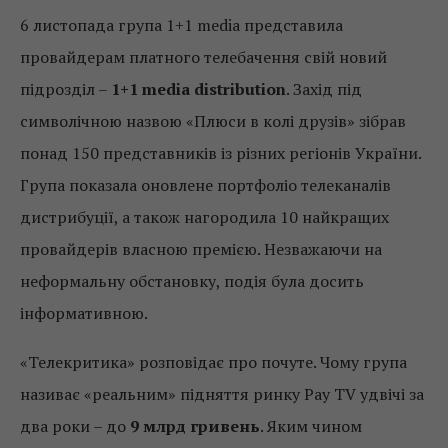
6 листопада група 1+1 media представила
провайдерам платного телебачення свій новий
підрозділ –
1+1 media distribution
. Захід під
символічною назвою «Плюси в колі друзів» зібрав
понад 150 представників із різних регіонів України.
Група показала оновлене портфоліо телеканалів
дистрибуції, а також нагородила 10 найкращих
провайдерів власною премією. Незважаючи на
неформальну обстановку, подія була досить
інформативною.
«Телекритика» розповідає про почуте. Чому група
називає «реальним» підняття ринку Pay TV удвічі за
два роки – до
9 млрд гривень
. Яким чином