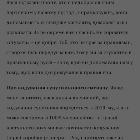
Ваші підказки про те, хто є недобросовісним
партнером у вашому під’їзді, спрацьовують, вони
допомагають їх швидше виявляти, домовлятися і
розвивати. За це окреме вам спасибі. Не соромтеся
«стукати» – це добре. Той, хто не грає за правилами,
створює біль передусім вам. Тому ми за стукацтво в
правильному руслі – за те, щоб ви допомагали нам у
тому, щоб вони дотримувалися правил гри.
Про кодування супутникового сигналу.
Якщо
мене запитати, наскільки я впевнений, що
кодування супутника відбудеться в 2019-му, я вже
можу говорити зі 100% упевненістю – в травні
наступного року ми вже починаємо кодування.
Перші коробки (тюнери. – Ред.) приїдуть вже на