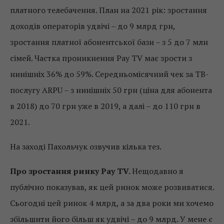
платного телебачення. План на 2021 рік: зростання
доходів операторів удвічі – до 9 млрд грн,
зростання платної абонентської бази – з 5 до 7 млн ​​
сімей. Частка проникнення Pay TV має зрости з
нинішніх 36% до 59%. Середньомісячний чек за ТВ-
послугу ARPU – з нинішніх 50 грн (ціна для абонента
в 2018) до 70 грн уже в 2019, а далі – до 110 грн в
2021.
На заході Пахольчук озвучив кілька тез.
Про зростання ринку Pay TV.
Нещодавно я
публічно показував, як цей ринок може розвиватися.
Сьогодні цей ринок 4 млрд, а за два роки ми хочемо
збільшити його більш як удвічі – до 9 млрд. У мене є