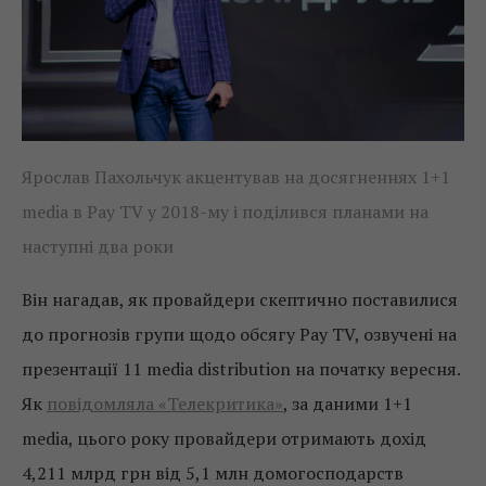
Ярослав Пахольчук акцентував на досягненнях 1+1
media в Pay TV у 2018-му і поділився планами на
наступні два роки
Він нагадав, як провайдери скептично поставилися
до прогнозів групи щодо обсягу Pay TV, озвучені на
презентації 11 media distribution на початку вересня.
Як
повідомляла «Телекритика»
, за даними 1+1
media, цього року провайдери отримають дохід
4,211 млрд грн від 5,1 млн домогосподарств