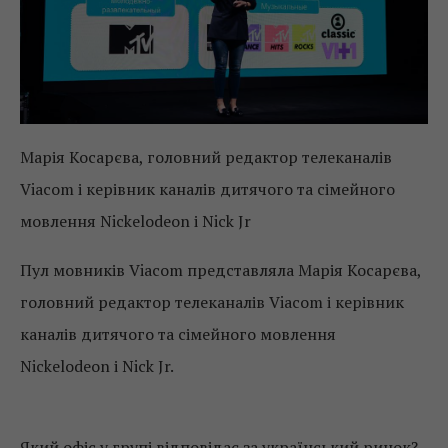
Марія Косарєва, головний редактор телеканалів
Viacom і керівник каналів дитячого та сімейного
мовлення Nickelodeon і Nick Jr
Пул мовників Viacom представляла Марія Косарєва,
головний редактор телеканалів Viacom і керівник
каналів дитячого та сімейного мовлення
Nickelodeon і Nick Jr.
Який офіс у групі відповідає за український ринок?