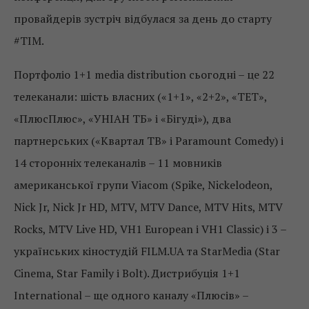
провайдерів зустріч відбулася за день до старту
#TIM.
Портфоліо 1+1 media distribution сьогодні – це 22
телеканали: шість власних («1+1», «2+2», «ТЕТ»,
«ПлюсПлюс», «УНІАН ТБ» і «Бігуді»), два
партнерських («Квартал ТВ» і Paramount Comedy) і
14 сторонніх телеканалів – 11 мовників
американської групи Viacom (Spike, Nickelodeon,
Nick Jr, Nick Jr HD, MTV, MTV Dance, MTV Hits, MTV
Rocks, MTV Live HD, VH1 European і VH1 Classiс) і 3 –
українських кіностудій FILM.UA та StarMedia (Star
Cinema, Star Family і Bolt). Дистрибуція 1+1
International – ще одного каналу «Плюсів» –