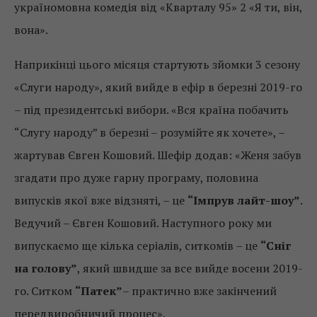
україномовна комедія від «Кварталу 95» 2 «Я ти, він,
вона».
Наприкінці цього місяця стартують зйомки 3 сезону
«Слуги народу», який вийде в ефір в березні 2019-го
– під президентські вибори. «Вся країна побачить
“Слугу народу” в березні – розумійте як хочете», –
жартував Євген Кошовий. Шефір додав: «Женя забув
згадати про дуже гарну програму, половина
випусків якої вже відзняті, – це
“Імпрув лайт-шоу”
.
Ведучий – Євген Кошовий. Наступного року ми
випускаємо ще кілька серіалів, ситкомів – це
“Сніг
на голову”
, який швидше за все вийде восени 2019-
го. Ситком
“Патек”
– практично вже закінчений
передвиробничий процес».