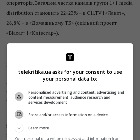
операторів. Загальна частка каналів групи 1+1 media
distribution становить 22-23% – в Oll.TV і «Ланет»,
28,8% – в «Домашньому ТБ» (спільний проект
«Віасат» і «Київстар»).
Контент – король
Іван Примаков акцентував на успіхах «2+2» – канал
telekritika.ua asks for your consent to use
цього року увійшов до топ-5 за часткою чоловічої
your personal data to:
аудиторії завдяки своїм детективним серіалам і
футболу. На ТЕТ були відзначені скетчкоми, на
Personalised advertising and content, advertising and
content measurement, audience research and
«ПлюсПлюс» – мультфільми Disney і Viacom.
services development
Жіночий канал «Бігуді» – наймолодший канал
Store and/or access information on a device
групи, його контент – це «Сімейні мелодрами»,
індійська багатосерійна драма «Я говорю так,
Learn more
згодна», турецька драма «Кохання проти долі».
Your personal data will be processed and information from