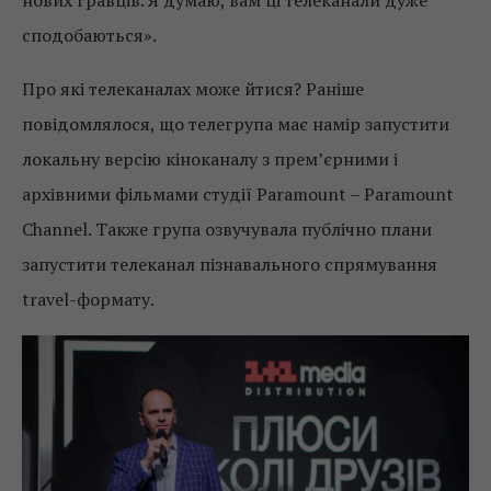
сподобаються».
Про які телеканалах може йтися? Раніше
повідомлялося, що телегрупа має намір запустити
локальну версію кіноканалу з прем’єрними і
архівними фільмами студії Paramount – Paramount
Channel. Также група озвучувала публічно плани
запустити телеканал пізнавального спрямування
travel-формату.