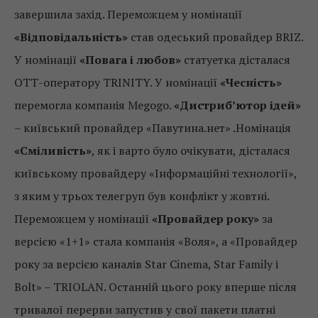
завершила захід. Переможцем у номінації
«Відповідальність»
став одеський провайдер BRIZ.
У номінації
«Повага і любов»
статуетка дісталася
ОТТ-оператору TRINITY. У номінації
«Чесність»
перемогла компанія Меgogo.
«Дистриб’ютор ідей»
– київський провайдер «Павутина.нет» .Номінація
«Сміливість»
, як і варто було очікувати, дісталася
київському провайдеру «Інформаційні технології»,
з яким у трьох телегруп був конфлікт у жовтні.
Переможцем у номінації
«Провайдер року»
за
версією «1+1» стала компанія «Воля», а «Провайдер
року за версією каналів Star Cinema, Star Family і
Bolt» – TRIOLAN. Останній цього року вперше після
тривалої перерви запустив у свої пакети платні