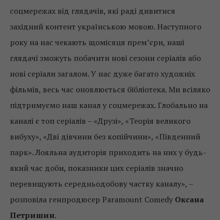
соцмережах від глядачів, які раді дивитися
західний контент українською мовою. Наступного
року на нас чекають щомісяця прем’єри, наші
глядачі зможуть побачити нові сезони серіалів або
нові серіали загалом. У нас дуже багато художніх
фільмів, весь час оновлюється бібліотека. Ми всіляко
підтримуємо наш канал у соцмережах. Глобально на
каналі є топ серіалів – «Друзі», «Теорія великого
вибуху», «Дві дівчини без копійчини», «Південний
парк». Лояльна аудиторія приходить на них у будь-
який час доби, показники цих серіалів значно
перевищують середньодобову частку каналу», –
розповіла генпродюсер Paramount Comedy
Оксана
Петришин
.