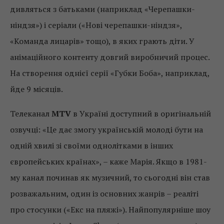
дивляться з батьками (наприклад «Черепашки-
ніндзя») і серіали («Нові черепашки-ніндзя»,
«Команда лицарів» тощо), в яких грають діти. У
анімаційного контенту довгий виробничий процес.
На створення однієї серії «Губки Боба», наприклад,
йде 9 місяців.
Телеканал
MTV
в Україні доступний в оригінальній
озвучці: «Це дає змогу українській молоді бути на
одній хвилі зі своїми однолітками в інших
європейських країнах», – каже Марія. Якщо в 1981-
му канал починав як музичний, то сьогодні він став
розважальним, один із основних жанрів – реаліті
про стосунки («Екс на пляжі»). Найпопулярніше шоу