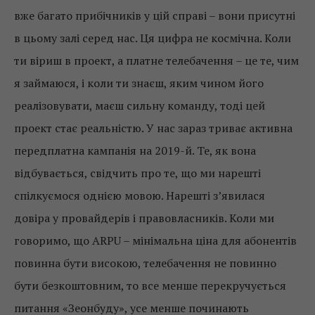
вже багато прибічників у цій справі – вони присутні
в цьому залі серед нас. Ця цифра не космічна. Коли
ти віриш в проект, а платне телебачення – це те, чим
я займаюся, і коли ти знаєш, яким чином його
реалізовувати, маєш сильну команду, тоді цей
проект стає реальністю. У нас зараз триває активна
передплатна кампанія на 2019-й. Те, як вона
відбувається, свідчить про те, що ми нарешті
спілкуємося однією мовою. Нарешті з’явилася
довіра у провайдерів і правовласників. Коли ми
говоримо, що АRPU – мінімальна ціна для абонентів
повинна бути високою, телебачення не повинно
бути безкоштовним, то все менше перекручується
питання «Зеонбуду», усе менше починають