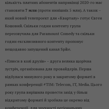
кількість платних абонентів наприкінці 2020-го має
становити
7 млн
​​(проти нинішніх 5 млн). А також –
який новий телепроект для «Кварталу» готує Євген
Кошовий. Скільки годин контенту група
переозвучила для Paramount Comedy та скільки
годин ексклюзивного контенту пропонує
нещодавно запущений канал Spike.
«Плюси в колі друзів» – друга велика щорічна
зустріч, організована для провайдерів. Перша
відбулася минулого року в закритому форматі в
рамках конференції #TIM: Telecom, IT, Media. Цього
року група вирішила провести захід у більш
відкритому форматі й зробила це окремо від
конференції, для зручності регіональних