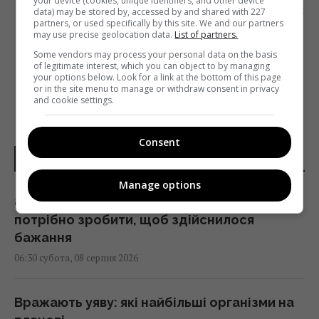
your device (cookies, unique identifiers, and other device
Наступна стаття
data) may be stored by, accessed by and shared with 227
partners, or used specifically by this site. We and our partners
«СУСПІЛЬНЕ» ЗВИНУВАТИЛИ У ЦЕНЗУРІ ЧЕРЕЗ
may use precise geolocation data.
List of partners.
ЗАКРИТТЯ ПРОГРАМИ
Some vendors may process your personal data on the basis
of legitimate interest, which you can object to by managing
your options below. Look for a link at the bottom of this page
or in the site menu to manage or withdraw consent in privacy
and cookie settings.
Consent
НОВИНИ УКРАЇНИ І СВІТУ
Manage options
8 серпня: церковне свято сьогодні, що
потрібно зробити, щоб здійснилося
бажання
06:30 субота, 08 серпня 2026
Вражають уяву: які найбільші організми на