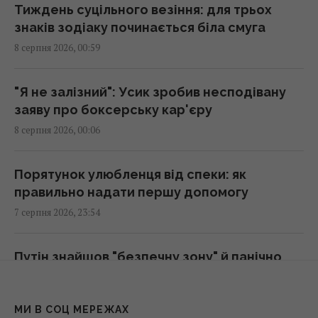
Росія просуває іноземним замовникам нову
Тиждень суцільного везіння: для трьох
ракету для Су-57, - ЗМІ
знаків зодіаку починається біла смуга
00:32 субота, 08 серпня 2026
8 серпня 2026, 00:59
Старий монітор ще рано викидати: як
"Я не залізний": Усик зробив несподівану
використати його повторно з користю
заяву про боксерську кар'єру
00:05 субота, 08 серпня 2026
8 серпня 2026, 00:06
Вчені знайшли молоток зі слонової кістки
Порятунок улюбленця від спеки: як
віком 500 000 років: про що він свідчить
правильно надати першу допомогу
23:58 п'ятниця, 07 серпня 2026
7 серпня 2026, 23:54
Зеленський відреагував на ухвалення
Путін знайшов "безпечну зону" й панічно
Сенатом США законопроєкту щодо санкцій
уникає атак українських БПЛА - ЗМІ
проти РФ
7 серпня 2026, 23:32
23:53 п'ятниця, 07 серпня 2026
МИ В СОЦ МЕРЕЖАХ