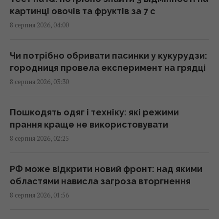
картинці овочів та фруктів за 7 с
8 серпня 2026, 04:00
Сонячна електростанція перегородила
давні маршрути тварин: вони знайшли
вихід
Чи потрібно обривати пасинки у кукурудзи:
02:18 субота, 08 серпня 2026
городниця провела експеримент на грядці
8 серпня 2026, 03:30
Саудівська Аравія, Пакистан і Туреччина
уклали угоду про взаємну оборону, -
Пошкодять одяг і техніку: які режими
Reuters
прання краще не використовувати
01:44 субота, 08 серпня 2026
8 серпня 2026, 02:25
Експерти назвали 10 речей, які варто знати
РФ може відкрити новий фронт: над якими
про Прагу перед поїздкою
областями нависла загроза вторгнення
01:15 субота, 08 серпня 2026
8 серпня 2026, 01:56