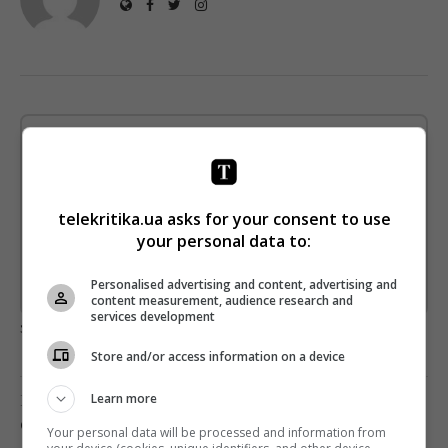
Щотижневий лист з найцікавішим.
Пишемо з любов'ю
!
Підпишіться ще раз, якщо не отримуєте від нас листи
telekritika.ua asks for your consent to use
your personal data to:
*
Підписатись→
Personalised advertising and content, advertising and
Предоставлено SendPulse
content measurement, audience research and
services development
загрузка...
Store and/or access information on a device
Попередня стаття
Learn more
СТБ ЗАПУСКАЄ ПОВТОР «КРІПОСНОЇ»
Your personal data will be processed and information from