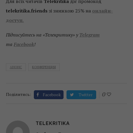
Для всіх читачів
Telekritika
діє промокод
telekritika.friends
зі знижкою 25% на
онлайн-
доступ
.
Підписуйтесь на «Телекритику» у
Telegram
та
Facebook
!
АНОНС
КОНФЕРЕНЦИЯ
0
Поділитись:
Facebook
Twitter
TELEKRITIKA