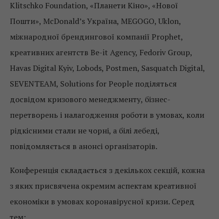
Klitschko Foundation, «Планети Кіно», «Нової
Пошти», McDonald’s Україна, MEGOGO, Uklon,
міжнародної брендингової компанії Prophet,
креативних агентств Be-it Agency, Fedoriv Group,
Havas Digital Kyiv, Lobods, Postmen, Sasquatch Digital,
SEVENTEAM, Solutions for People поділяться
досвідом кризового менеджменту, бізнес-
перетворень і налагодження роботи в умовах, коли
рідкісними стали не чорні, а білі лебеді,
повідомляється в анонсі організаторів.
Конференція складається з декількох секцій, кожна
з яких присвячена окремим аспектам креативної
економіки в умовах коронавірусної кризи. Серед
тем: