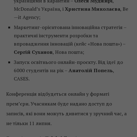
українцями в карантин –
Олеся Муджирі
,
McDonald’s Україна, і
Христина Миколаєва
, Be
—it Agency;
Маркетинг-орієнтована інноваційна стратегія –
практичні інструменти розробки та
впровадження інновацій (кейс «Нова пошта») –
Сергій Суханов
, Нова пошта;
Запуск освітнього онлайн-проєкту. Від ідеї до
6000 студентів на рік –
Анатолій Попель
,
CASES.
Конференція відбудеться онлайн у форматі
прем’єри. Учасникам буде надано доступ до
записів, які вони можуть дивитися у зручний час, а
не тільки 11 липня.