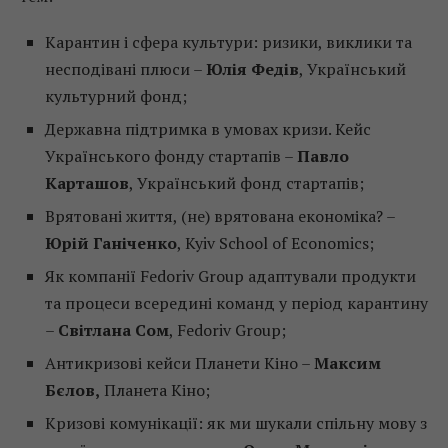
Карантин і сфера культури: ризики, виклики та
несподівані плюси –
Юлія Федів
, Український
культурний фонд;
Державна підтримка в умовах кризи. Кейс
Українського фонду стартапів –
Павло
Карташов
, Український фонд стартапів;
Врятовані життя, (не) врятована економіка? –
Юрій Ганіченко
, Kyiv School of Economics;
Як компанії Fedoriv Group адаптували продукти
та процеси всередині команд у період карантину
–
Світлана Сом
, Fedoriv Group;
Антикризові кейси Планети Кіно –
Максим
Бєлов,
Планета Кіно;
Кризові комунікації: як ми шукали спільну мову з