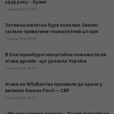
1939 року – Кулик
Трамп підписав укази про обмеження
7 серпня 2026, 09:00
громадянства за правом народження у
США
08:49 п'ятниця, 07 серпня 2026
Затяжна магнітна буря охоплює Землю:
скільки триватиме геомагнітний шторм
7 серпня 2026, 08:39
"Щенячий патруль", "Морозивник" і "Мотор
Сіті": головні прем'єри в кінотеатрах цього
тижня
В Єкатеринбурзі масштабна пожежа після
08:47 п'ятниця, 07 серпня 2026
атаки дронів - що уразила Україна
7 серпня 2026, 08:06
Як рицинова олія впливає на волосся:
дослідження пояснюють користь цього
Атаки на Wildberries призвели до кризи у
народного засобу
великих банках Росії — СВР
08:41 п'ятниця, 07 серпня 2026
7 серпня 2026, 07:50
Інцидент у Лейпцигу: у Німеччині
«Ми теж хочемо ракети»: Трамп відповів на