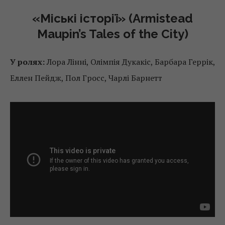
«Міські історії» (Armistead
Maupin’s Tales of the City)
У ролях:
Лора Лінні, Олімпія Дукакіс, Барбара Геррік,
Еллен Пейдж, Пол Гросс, Чарлі Барнетт