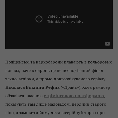
Поліцейські та наркобарони плавають в кольорових
вогнях, наче в сиропі: це не несподіваний фінал
техно-вечірки, а промо довгоочікуваного серіалу
Ніколаса Віндінга Рефна
(«Драйв»). Хоча режисер
обзавівся власною
стрімінговою платформою
,
показують там лише маловідомі перлини старого
кіно, а замовити йому десятисерійну історію про