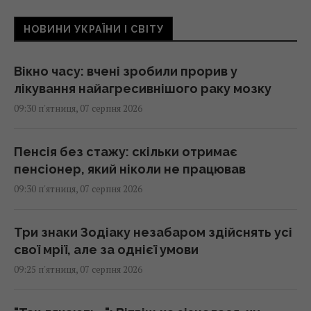
НОВИНИ УКРАЇНИ І СВІТУ
Вікно часу: вчені зробили прорив у
лікування найагресивнішого раку мозку
09:30 п'ятниця, 07 серпня 2026
Пенсія без стажу: скільки отримає
пенсіонер, який ніколи не працював
09:30 п'ятниця, 07 серпня 2026
Три знаки Зодіаку незабаром здійснять усі
свої мрії, але за однієї умови
09:25 п'ятниця, 07 серпня 2026