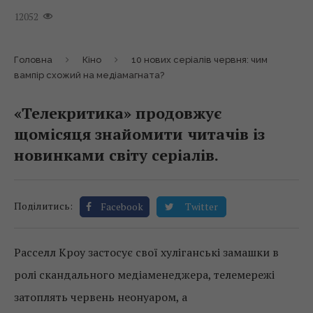
12052
Головна
Кіно
10 нових серіалів червня: чим
вампір схожий на медіамагната?
«Телекритика» продовжує
щомісяця знайомити читачів із
новинками світу серіалів.
Поділитись:
Facebook
Twitter
Расселл Кроу застосує свої хуліганські замашки в
ролі скандального медіаменеджера, телемережі
затоплять червень неонуаром, а