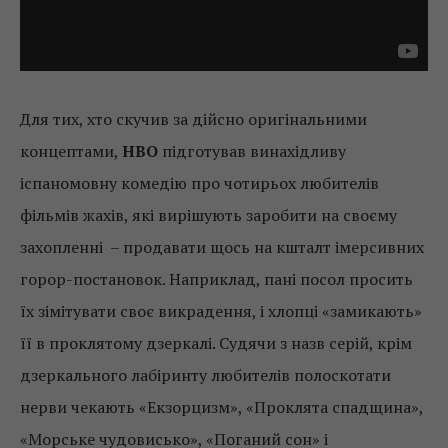
Для тих, хто скучив за дійсно оригінальними
концептами,
HBO
підготував винахідливу
іспаномовну комедію про чотирьох любителів
фільмів жахів, які вирішують заробити на своєму
захопленні – продавати щось на кшталт імерсивних
горор-постановок. Наприклад, пані посол просить
їх зімітувати своє викрадення, і хлопці «замикають»
її в проклятому дзеркалі. Судячи з назв серій, крім
дзеркального лабіринту любителів полоскотати
нерви чекають «Екзорцизм», «Проклята спадщина»,
«Морське чудовисько», «Поганий сон» і