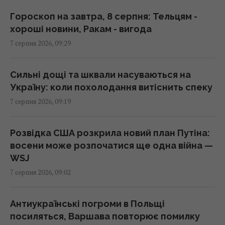
що з ними робити після збору врожаю
09:00 п'ятниця, 07 серпня 2026
Гороскоп на завтра, 8 серпня: Тельцям -
хороші новини, Ракам - вигода
7 серпня 2026, 09:29
У ці дні серпня клювання не буде: що
показує календар риболова на місяць
09:00 п'ятниця, 07 серпня 2026
Сильні дощі та шквали насуваються на
Україну: коли похолодання витіснить спеку
7 серпня 2026, 09:19
Що можна забрати з готельного номера, а
за що доведеться заплатити: пояснення
експертів
Розвідка США розкрила новий план Путіна:
08:59 п'ятниця, 07 серпня 2026
восени може розпочатися ще одна війна —
WSJ
7 серпня 2026, 09:02
Негода накриє пів України: синоптики
оголосили І рівень небезпеки (карта)
08:55 п'ятниця, 07 серпня 2026
Антиукраїнські погроми в Польщі
посиляться, Варшава повторює помилку