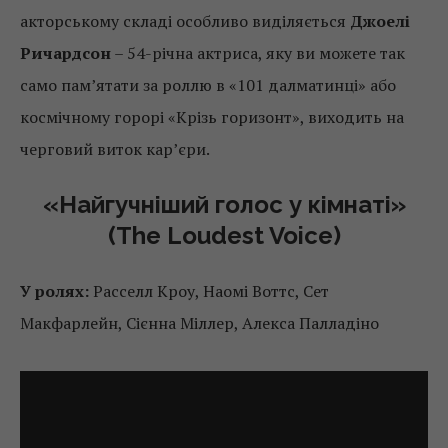
акторському складі особливо виділяється
Джоелі
Ричардсон
– 54-річна актриса, яку ви можете так
само пам’ятати за роллю в «101 далматинці» або
космічному горорі «Крізь горизонт», виходить на
черговий виток кар’єри.
«Найгучніший голос у кімнаті»
(The Loudest Voice)
У ролях:
Расселл Кроу, Наомі Воттс, Сет
Макфарлейн, Сієнна Міллер, Алекса Палладіно