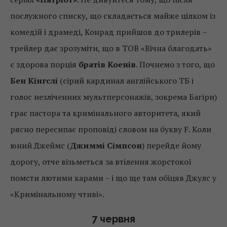
послужного списку, що складається майже цілком із
комедій і драмеді, Конрад прийшов до трилерів –
трейлер дає зрозуміти, що в ТОВ «Вічна благодать»
є здорова порція
братів Коенів
. Почнемо з того, що
Бен Кінгслі
(сірий кардинал англійського ТБ і
голос незліченних мультперсонажів, зокрема Багіри)
грає пастора та кримінального авторитета, який
рясно пересипає проповіді словом на букву F. Коли
юний Джеймс (
Джиммі Сімпсон
) перейде йому
дорогу, отче візьметься за втілення жорстокої
помсти лютими карами – і що ще там обіцяв Джулс у
«Кримінальному чтиві».
7 червня