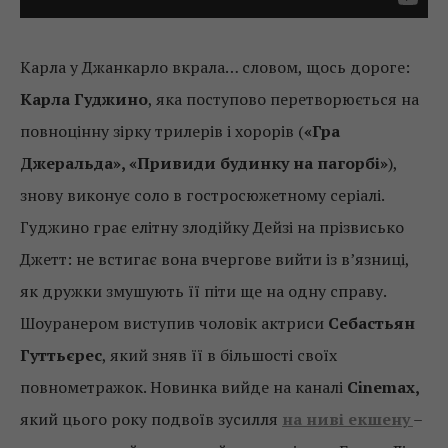
Карла у Джанкарло вкрала… словом, щось дороге:
Карла Гуджино
, яка поступово перетворюється на
повноцінну зірку трилерів і хорорів (
«Гра
Джеральда», «Привиди будинку на пагорбі»
),
знову виконує соло в гостросюжетному серіалі.
Гуджино грає елітну злодійку Дейзі на прізвисько
Джетт: не встигає вона вчергове вийти із в’язниці,
як дружки змушують її піти ще на одну справу.
Шоуранером виступив чоловік актриси
Себастьян
Гуттьєрес
, який зняв її в більшості своїх
повнометражок. Новинка вийде на каналі
Cinemax,
який цього року подвоїв зусилля
на ниві екшену
–