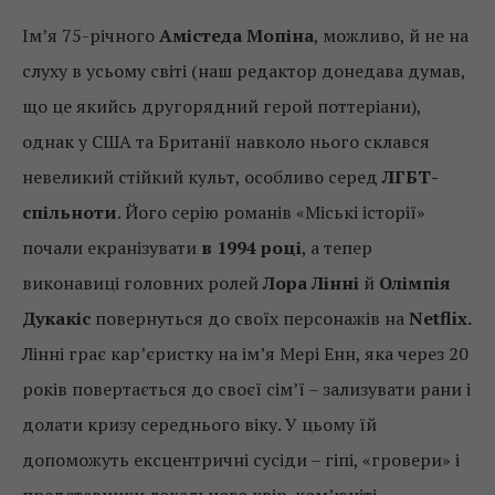
Ім’я 75-річного
Амістеда Мопіна
, можливо, й не на
слуху в усьому світі (наш редактор донедава думав,
що це якийсь другорядний герой поттеріани),
однак у США та Британії навколо нього склався
невеликий стійкий культ, особливо серед
ЛГБТ-
спільноти
. Його серію романів «Міські історії»
почали екранізувати
в 1994 році
, а тепер
виконавиці головних ролей
Лора Лінні
й
Олімпія
Дукакіс
повернуться до своїх персонажів на
Netflix.
Лінні грає кар’єристку на ім’я Мері Енн, яка через 20
років повертається до своєї сім’ї – зализувати рани і
долати кризу середнього віку. У цьому їй
допоможуть ексцентричні сусіди – гіпі, «гровери» і