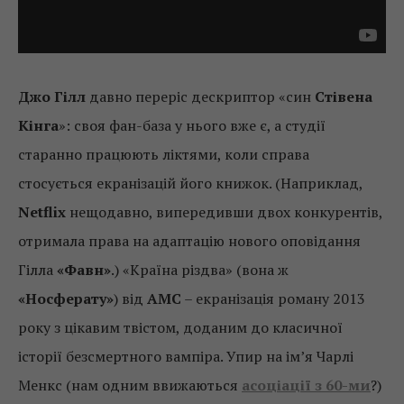
Джо Гілл
давно переріс дескриптор «син
Стівена
Кінга
»: своя фан-база у нього вже є, а студії
старанно працюють ліктями, коли справа
стосується екранізацій його книжок. (Наприклад,
Netflix
нещодавно, випередивши двох конкурентів,
отримала права на адаптацію нового оповідання
Гілла
«Фавн»
.) «Країна різдва» (вона ж
«Носферату»
) від
AMC
– екранізація роману 2013
року з цікавим твістом, доданим до класичної
історії безсмертного вампіра. Упир на ім’я Чарлі
Менкс (нам одним ввижаються
асоціації з 60-ми
?)