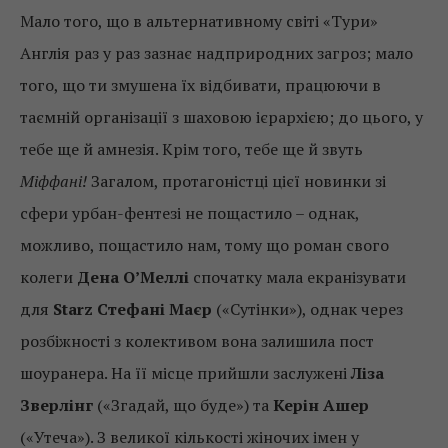
Мало того, що в альтернативному світі «Тури»
Англія раз у раз зазнає надприродних загроз; мало
того, що ти змушена їх відбивати, працюючи в
таємній організації з шаховою ієрархією; до цього, у
тебе ще й амнезія. Крім того, тебе ще й звуть
Міффані!
Загалом, протагоністці цієї новинки зі
сфери урбан-фентезі не пощастило – однак,
можливо, пощастило нам, тому що роман свого
колеги
Дена О’Меллі
спочатку мала екранізувати
для
Starz Стефані Маєр
(«Сутінки»), однак через
розбіжності з колективом вона залишила пост
шоуранера. На її місце прийшли заслужені
Ліза
Зверлінг
(«Згадай, що буде») та
Керін Ашер
(«Утеча»). З великої кількості жіночих імен у