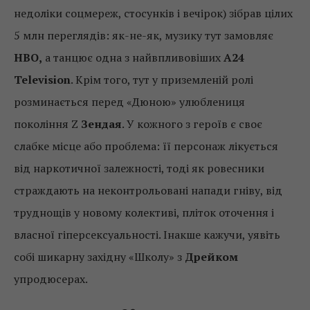
недоліки соцмереж, стосунків і вечірок) зібрав цілих
5 млн переглядів: як-не-як, музику тут замовляє
HBO,
а танцює одна з найвпливовіших
A24
Television
. Крім того, тут у приземленій ролі
розминається перед «Дюною» улюблениця
покоління Z
Зендая
. У кожного з героїв є своє
слабке місце або проблема: її персонаж лікується
від наркотичної залежності, тоді як ровесники
страждають на неконтрольовані напади гніву, від
труднощів у новому колективі, пліток оточення і
власної гіперсексуальності. Інакше кажучи, уявіть
собі шикарну західну «Школу» з
Дрейком
упродюсерах.