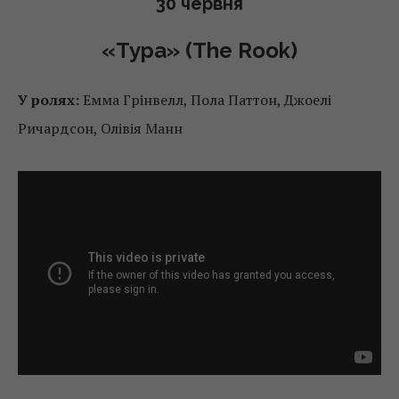
30 червня
«Тура» (The Rook)
У ролях:
Емма Грінвелл, Пола Паттон, Джоелі
Ричардсон, Олівія Манн