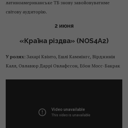
латиноамериканське ТБ знову завойовуватиме
світову аудиторію.
2 июня
«Країна різдва» (NOS4A2)
У ролях:
Захарі Квінто, Ешлі Каммінгс, Вірджинія
Калл, Овлавюр Даррі Овлафссон, Ебон Мосс-Бакрак