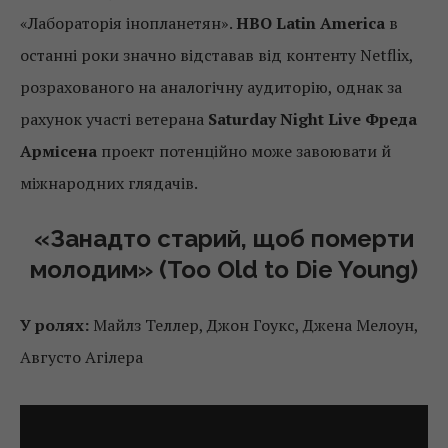
«Лабораторія інопланетян».
HBO Latin America
в
останні роки значно відставав від контенту Netflix,
розрахованого на аналогічну аудиторію, однак за
рахунок участі ветерана
Saturday Night Live Фреда
Армісена
проект потенційно може завоювати й
міжнародних глядачів.
«Занадто старий, щоб померти
молодим» (Too Old to Die Young)
У ролях:
Майлз Теллер, Джон Гоукс, Джена Мелоун,
Августо Агілера