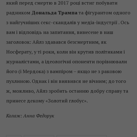
який перед смертю в 2017 році встиг побувати
радником
Дональда Трампа
та фігурантом одного
з найгучніших секс-скандалів у медіа-індустрії . Ось
вам і відповідь на запитання, винесене в наш
заголовок: Айлз здавався безсмертним, як
Носферату, у ті роки, коли він крутив політиками і
журналістами, а ідеологічні опоненти порівнювали
його (і Мердока) з вампіром – якщо не з раковою
пухлиною. Однак і він виявився не вічним; до того
ж, можливо, Айлз зробить останню добру справу та
принесе декому «Золотий глобус».
Колаж: Анна Федорук