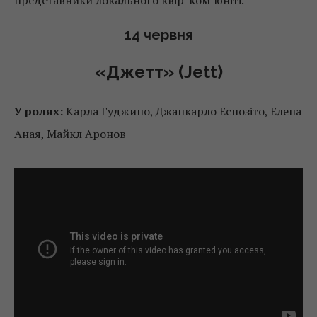
представники локального квір-ком’юніті.
14 червня
«Джетт» (Jett)
У ролях:
Карла Гуджино, Джанкарло Еспозіто, Елена
Аная, Майкл Аронов