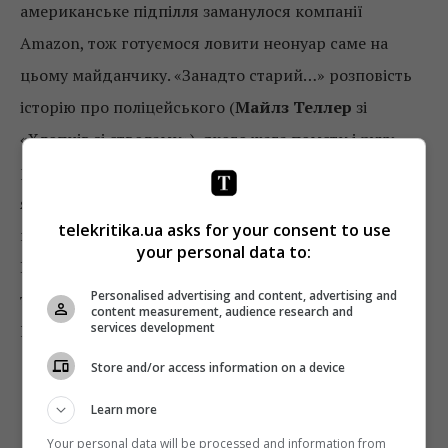
американське підпілля заманулося компанії
Amazon, тож готуємося ловити неонуар саме на
цьому майданчику. «Занадто старий…» розповість
історію про поліцейського (
Майлз Теллер
зі
«Хлопців зі стволами»), якого жага помсти і руху
рефнівської гіпнотичної камери затягують у світ
японських мафіозі, російських бандитів і
telekritika.ua asks for your consent to use
мексиканських пушерів. У написанні сценарію
your personal data to:
Рефнові акомпанував автор коміксів
Ед Брубакер
,
Personalised advertising and content, advertising and
тож не дивуйтеся, якщо в Теллері прокинеться
content measurement, audience research and
services development
Шибайголова (ну, або
Містер Фантастик
).
Store and/or access information on a device
16 червня
Learn more
«Місто на пагорбі» (City on a Hill)
Your personal data will be processed and information from