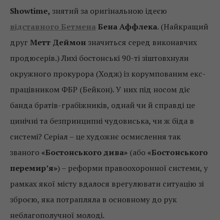
Showtime,
знятий за оригінальною ідеєю
відставного Бетмена
Бена Аффлека
. (Найкращий
друг
Метт Деймон
значиться серед виконавчих
продюсерів.) Лихі бостонські 90-ті зіштовхнули
окружного прокурора (Ходж) із корумпованим екс-
працівником ФБР (Бейкон). У них під носом діє
банда братів-грабіжників, однай чи й справді це
цинічні та безпринципні чудовиська, чи ж біда в
системі? Серіал – це художнє осмислення так
званого
«Бостонського дива»
(або
«Бостонського
перемир’я»
) – реформи правоохоронної системи, у
рамках якої місту вдалося врегулювати ситуацію зі
зброєю, яка потрапляла в основному до рук
неблагополучної молоді.