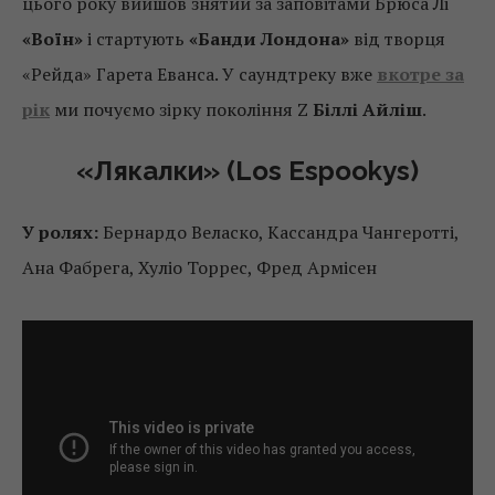
цього року вийшов знятий за заповітами Брюса Лі
«Воїн»
і стартують
«Банди Лондона»
від творця
«Рейда» Гарета Еванса. У саундтреку вже
вкотре за
рік
ми почуємо зірку покоління Z
Біллі Айліш
.
«Лякалки» (Los Espookys)
У ролях:
Бернардо Веласко, Кассандра Чангеротті,
Ана Фабрега, Хуліо Торрес, Фред Армісен