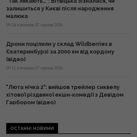
"Так лякають…": Вітвіцька зізналася, чи
залишиться у Києві після народження
малюка
09:24 п'ятниця, 07 серпня 2026
Дрони поцілили у склад Wildberries в
Єкатеринбурзі за 2000 км від кордону
(відео)
09:11 п'ятниця, 07 серпня 2026
"Люта нічка 2": вийшов трейлер сиквелу
хітової різдвяної екшн-комедії з Девідом
Гарбором (відео)
09:11 п'ятниця, 07 серпня 2026
ОСТАННІ НОВИНИ
Порожні грядки в серпні - велика помилка: