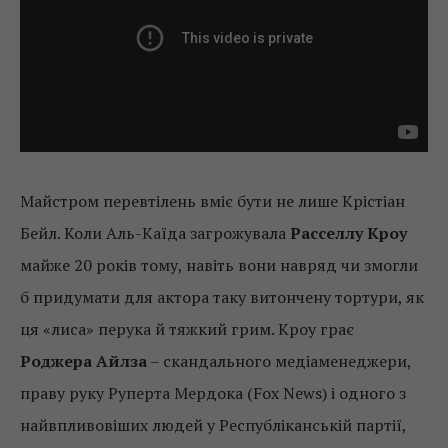
Майстром перевтілень вміє бути не лише Крістіан
Бейл. Коли Аль-Каїда загрожувала
Расселлу Кроу
майже 20 років тому, навіть вони навряд чи змогли
б придумати для актора таку витончену тортури, як
ця «лиса» перука й тяжкий грим. Кроу грає
Роджера Айлза
– скандального медіаменеджери,
праву руку Руперта Мердока (Fox News) і одного з
найвпливовіших людей у Республіканській партії,