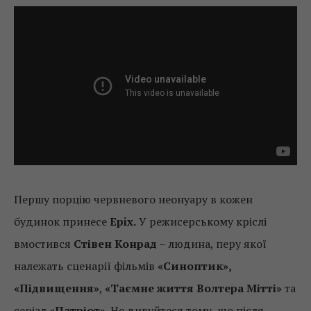
Першу порцію червневого неонуару в кожен
будинок принесе
Epix.
У режисерському кріслі
вмостився
Стівен Конрад
– людина, перу якої
належать сценарії фільмів
«Синоптик»,
«Підвищення»
,
«Таємне життя Волтера Мітті»
та
серіал
«Патріот»
. Не дивуйтеся тому, що після