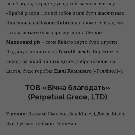
не п’є кров, а краде душі дітей, замикаючи їх у
«Країні різдва», де всі зобов’язані бути щасливими.
Дивлячись на
Захарі Квінто
на промо серіалу, ми
готові сказати блюзнірську щодо
Метью
Макконахі
річ – саме Квінто варто було зіграти
Людину в чорному в
«Темній вежі»
. Боротися з
лиходієм, який чинить дітям добро і завдає їм
щастя, буде героїня
Ешлі Каммінгс
(«Галліполі»).
ТОВ «Вічна благодать»
(Perpetual Grace, LTD)
У ролях:
Джиммі Сімпсон, Бен Кінгслі, Джекі Вівер,
Луїс Гусман, Дэймон Герріман