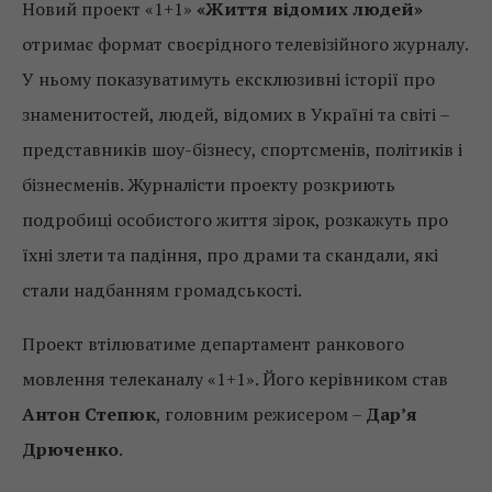
Новий проект «1+1»
«Життя відомих людей»
отримає формат своєрідного телевізійного журналу.
У ньому показуватимуть ексклюзивні історії про
знаменитостей, людей, відомих в Україні та світі –
представників шоу-бізнесу, спортсменів, політиків і
бізнесменів. Журналісти проекту розкриють
подробиці особистого життя зірок, розкажуть про
їхні злети та падіння, про драми та скандали, які
стали надбанням громадськості.
Проект втілюватиме департамент ранкового
мовлення телеканалу «1+1». Його керівником став
Антон Степюк
, головним режисером –
Дар’я
Дрюченко
.