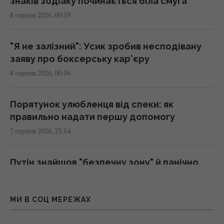
знаків зодіаку починається біла смуга
00:32 субота, 08 серпня 2026
8 серпня 2026, 00:59
Старий монітор ще рано викидати: як
"Я не залізний": Усик зробив несподівану
використати його повторно з користю
заяву про боксерську кар'єру
00:05 субота, 08 серпня 2026
8 серпня 2026, 00:06
Вчені знайшли молоток зі слонової кістки
Порятунок улюбленця від спеки: як
віком 500 000 років: про що він свідчить
правильно надати першу допомогу
23:58 п'ятниця, 07 серпня 2026
7 серпня 2026, 23:54
Зеленський відреагував на ухвалення
Путін знайшов "безпечну зону" й панічно
Сенатом США законопроєкту щодо санкцій
уникає атак українських БПЛА - ЗМІ
проти РФ
7 серпня 2026, 23:32
23:53 п'ятниця, 07 серпня 2026
МИ В СОЦ МЕРЕЖАХ
РФ готова до нового масованого удару: які