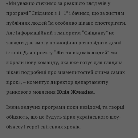
«Ми уважно стежимо за реакцією глядачів у
програмі “Сніданок з 1+1” і бачимо, що за життям
публічних людей їм особливо цікаво спостерігати.
Але інформаційний темпоритм “Сніданку” не
завжди дає змогу повноцінно розповідати деякі
історії. Для проекту “Життя відоміх людей” ми
зібрали нову команду, яка вже готує для глядача
цікаві подробиці про знаменитостей очима самих
зірок», – коментує директор департаменту
ранкового мовлення
Юлія Жмакіна
.
Імена ведучих програми поки невідомі, та творці
обіцяють, що це будуть зірки українського шоу-
бізнесу і герої світських хронік.