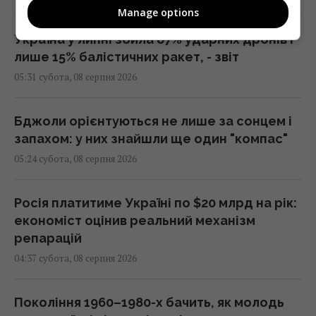
Manage options
Україна у липні збила 87% ударних дронів і
лише 15% балістичних ракет, - звіт
05:31 субота, 08 серпня 2026
Бджоли орієнтуються не лише за сонцем і
запахом: у них знайшли ще один "компас"
05:24 субота, 08 серпня 2026
Росія платитиме Україні по $20 млрд на рік:
економіст оцінив реальний механізм
репарацій
04:37 субота, 08 серпня 2026
Покоління 1960–1980-х бачить, як молодь