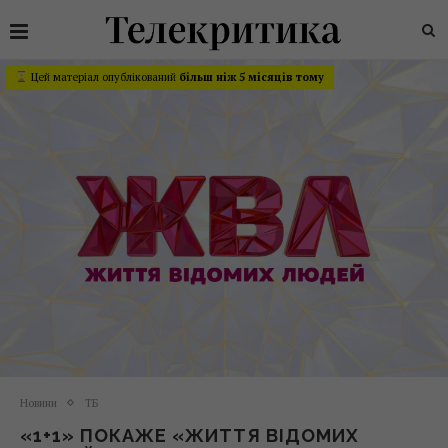
Цей матеріал опублікований
більш ніж 5 місяців тому
Новини
ТБ
«1+1» ПОКАЖЕ «ЖИТТЯ ВІДОМИХ