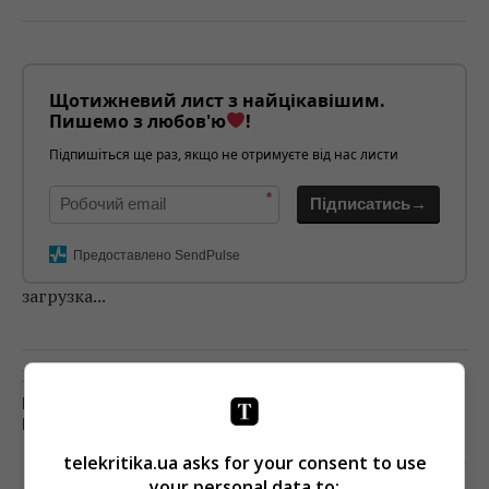
Щотижневий лист з найцікавішим.
Пишемо з любов'ю
!
Підпишіться ще раз, якщо не отримуєте від нас листи
*
Підписатись→
Предоставлено SendPulse
загрузка...
Попередня стаття
ЕКС-КЕРІВНИК STARLIGHTMEDIA СТАВ
РАДНИКОМ ПРЕЗИДЕНТА
telekritika.ua asks for your consent to use
Наступна стаття
your personal data to: