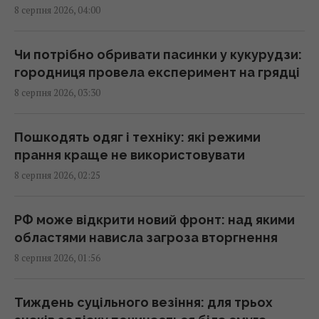
8 серпня 2026, 04:00
Сонячна електростанція перегородила
давні маршрути тварин: вони знайшли
вихід
Чи потрібно обривати пасинки у кукурудзи:
02:18 субота, 08 серпня 2026
городниця провела експеримент на грядці
8 серпня 2026, 03:30
Саудівська Аравія, Пакистан і Туреччина
уклали угоду про взаємну оборону, -
Пошкодять одяг і техніку: які режими
Reuters
прання краще не використовувати
01:44 субота, 08 серпня 2026
8 серпня 2026, 02:25
Експерти назвали 10 речей, які варто знати
РФ може відкрити новий фронт: над якими
про Прагу перед поїздкою
областями нависла загроза вторгнення
01:15 субота, 08 серпня 2026
8 серпня 2026, 01:56
Росія просуває іноземним замовникам нову
Тиждень суцільного везіння: для трьох
ракету для Су-57, - ЗМІ