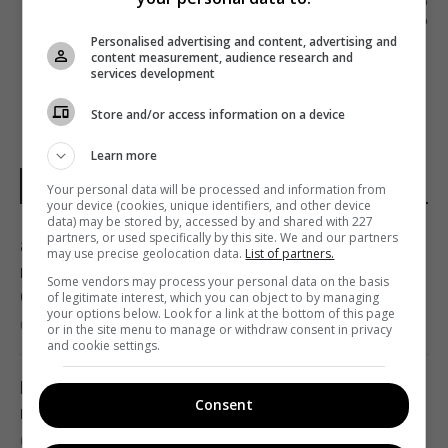
SHARE: НАВІЩО ДИВИТИСЯ ДРАМУ ПРО
КІБЕРБУЛІНГ НА HBO
Personalised advertising and content, advertising and
content measurement, audience research and
services development
Store and/or access information on a device
Learn more
НОВИНИ УКРАЇНИ І СВІТУ
Your personal data will be processed and information from
your device (cookies, unique identifiers, and other device
data) may be stored by, accessed by and shared with 227
partners, or used specifically by this site. We and our partners
8 серпня: церковне свято сьогодні, що
may use precise geolocation data.
List of partners.
потрібно зробити, щоб здійснилося
Some vendors may process your personal data on the basis
бажання
of legitimate interest, which you can object to by managing
your options below. Look for a link at the bottom of this page
06:30 субота, 08 серпня 2026
or in the site menu to manage or withdraw consent in privacy
and cookie settings.
Вражають уяву: які найбільші організми на
Consent
планеті
06:27 субота, 08 серпня 2026