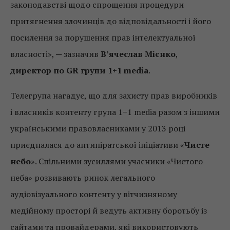
законодавстві щодо спрощення процедури
притягнення злочинців до відповідальності і його
посилення за порушення прав інтелектуальної
власності», ─ зазначив
В’ячеслав Мієнко
,
директор по GR групи 1+1 media
.
Телегрупа нагадує, що для захисту прав виробників
і власників контенту група 1+1 media разом з іншими
українськими правовласниками у 2013 році
приєдналася до антипіратської ініціативи «
Чисте
небо
». Спільними зусиллями учасники «Чистого
неба» розвивають ринок легального
аудіовізуального контенту у вітчизняному
медійному просторі й ведуть активну боротьбу із
сайтами та провайдерами, які використовують