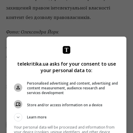
захищений правом інтелектуальної власності
контент без дозволу правовласників.
Фото: Олександра Йорк
Підписуйтесь на «Телекритику» у
Telegram
та
Facebook
!
telekritika.ua asks for your consent to use
your personal data to:
Personalised advertising and content, advertising and
0
Поділитись:
Facebook
Twitter
content measurement, audience research and
services development
Store and/or access information on a device
TELEKRITIKA
Learn more
Your personal data will be processed and information from
your device (cookies, unique identifiers, and other device