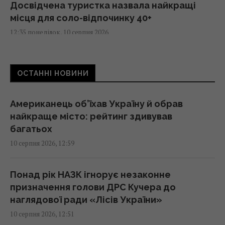
Досвідчена туристка назвала найкращі
місця для соло-відпочинку 40+
12:35 понеділок, 10 серпня 2026
Пророцтво "Живого Нострадамуса" на
ОСТАННІ НОВИНИ
другу половину 2026 року холодить душу:
що станеться
12:31 понеділок, 10 серпня 2026
Американець об’їхав Україну й обрав
найкраще місто: рейтинг здивував
багатьох
У Британії пропонують розширити ядерну
10 серпня 2026, 12:59
"парасольку" на Україну та партнерів поза
НАТО
12:26 понеділок, 10 серпня 2026
Понад рік НАЗК ігнорує незаконне
призначення голови ДРС Кучера до
наглядової ради «Лісів України»
Від’ємне зростання нафтогазових доходів
10 серпня 2026, 12:51
РФ