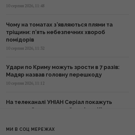
прогноз на тиждень
10 серпня 2026, 11:48
12:00 понеділок, 10 серпня 2026
Чому на томатах з’являються плями та
5 найбільш невибагливих кімнатних рослин:
тріщини: п’ять небезпечних хвороб
красиві й не потребують догляду
помідорів
12:00 понеділок, 10 серпня 2026
10 серпня 2026, 11:32
"Мене зашили, кістки цілі": популярна
Удари по Криму можуть зрости в 7 разів:
українська блогерка потрапила в аварію
Мадяр назвав головну перешкоду
11:45 понеділок, 10 серпня 2026
10 серпня 2026, 11:12
Кардіолог назвав найнебезпечніший напій
На телеканалі УНІАН Серіал покажуть
для серця
культовий детективний серіал «Кістки»:
11:38 понеділок, 10 серпня 2026
чим він підкорив глядачів
10 серпня 2026, 11:02
МИ В СОЦ МЕРЕЖАХ
Авіарейс у Канаді скасували з незвичної