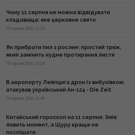
12:25 понеділок, 10 серпня 2026
Чому 11 серпня не можна відвідувати
кладовища: яке церковне свято
РФ атакує українські порти покращеними
10 серпня 2026, 12:50
"Геранями": Forbes пояснив їхню небезпеку
12:17 понеділок, 10 серпня 2026
Як прибрати пил з рослин: простий трюк,
який замінить нудне протирання листя
У Римі від спеки рятуються під землею, -
10 серпня 2026, 12:24
The Independent (фото)
12:07 понеділок, 10 серпня 2026
В аеропорту Лейпцига дрон із вибухівкою
атакував український Ан-124 - Die Zeit
Під час зарядки електромобіля вдома
10 серпня 2026, 11:49
втрачається до чверті електроенергії
12:05 понеділок, 10 серпня 2026
Китайський гороскоп на 11 серпня: Змія
ловить момент, а Щуру краще не
На українців чекає перепочинок від спеки:
поспішати