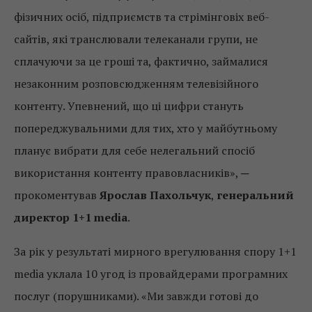
фізичних осіб, підприємств та стрімінговіх веб-
сайтів, які транслювали телеканали групи, не
сплачуючи за це гроші та, фактично, займалися
незаконним розповсюдженням телевізійного
контенту. Упевнений, що ці цифри стануть
попереджувальними для тих, хто у майбутньому
планує вибрати для себе нелегальний спосіб
використання контенту правовласників», ─
прокоментував
Ярослав Пахольчук
,
генеральний
директор 1+1 media
.
За рік у результаті мирного врегулювання спору 1+1
media уклала 10 угод із провайдерами програмних
послуг (порушниками). «Ми завжди готові до