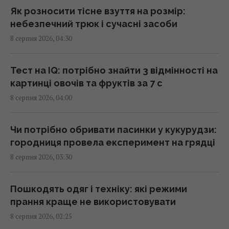
02:18 субота, 08 серпня 2026
Як розносити тісне взуття на розмір:
небезпечний трюк і сучасні засоби
8 серпня 2026, 04:30
Саудівська Аравія, Пакистан і Туреччина
уклали угоду про взаємну оборону, -
Reuters
Тест на IQ: потрібно знайти 3 відмінності на
01:44 субота, 08 серпня 2026
картинці овочів та фруктів за 7 с
8 серпня 2026, 04:00
Експерти назвали 10 речей, які варто знати
про Прагу перед поїздкою
Чи потрібно обривати пасинки у кукурудзи:
01:15 субота, 08 серпня 2026
городниця провела експеримент на грядці
8 серпня 2026, 03:30
Росія просуває іноземним замовникам нову
ракету для Су-57, - ЗМІ
Пошкодять одяг і техніку: які режими
00:32 субота, 08 серпня 2026
прання краще не використовувати
8 серпня 2026, 02:25