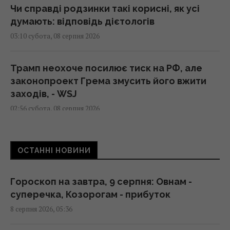
Чи справді родзинки такі корисні, як усі
думають: відповідь дієтологів
03:10 субота, 08 серпня 2026
Трамп неохоче посилює тиск на РФ, але
законопроект Грема змусить його вжити
заходів, - WSJ
02:56 субота, 08 серпня 2026
Мелоні відреагувала на вимогу Іспанії
ОСТАННІ НОВИНИ
щодо прикордонних перевірок у Шенгені
02:23 субота, 08 серпня 2026
Гороскоп на завтра, 9 серпня: Овнам -
суперечка, Козорогам - прибуток
Сонячна електростанція перегородила
8 серпня 2026, 05:36
давні маршрути тварин: вони знайшли
вихід