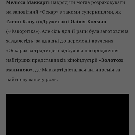
Мелісса Маккарті
навряд чи могла розраховувати
на заповітний «Оскар» з такими суперницями, як
Гленн Клоуз
(«Дружина») і
Олівія Колман
(«Фаворитка»). Але сіль для її рани була заготовлена
заздалегідь: за два дні до церемонії вручення
«Оскара» за традицією відбулося нагородження
найгірших представників кіноіндустрії
«Золотою
малиною»
, де Маккарті дісталася антипремія за
найгіршу жіночу роль.