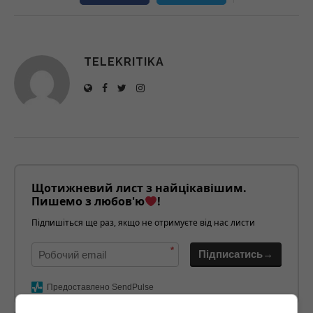
TELEKRITIKA
Щотижневий лист з найцікавішим.
Пишемо з любов'ю
!
Підпишіться ще раз, якщо не отримуєте від нас листи
*
Підписатись→
Предоставлено SendPulse