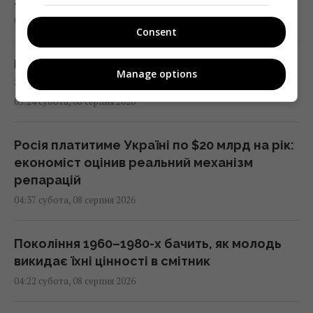
лише 15% балістичних ракет, - звіт
05:31 субота, 08 серпня 2026
Consent
Бджоли орієнтуються не лише за сонцем і
Manage options
запахом: у них знайшли ще один "компас"
05:24 субота, 08 серпня 2026
Росія платитиме Україні по $20 млрд на рік:
економіст оцінив реальний механізм
репарацій
04:37 субота, 08 серпня 2026
Покоління 1960–1980-х бачить, як молодь
викидає їхні цінності в смітник
04:22 субота, 08 серпня 2026