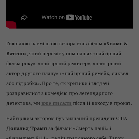
Головною насмішкою вечора став фільм
«Холмс &
Ватсон»
, який переміг у номінаціях «найгірший
фільм року», «найгірший режисер», «найгірший
актор другого плану» і «найгірший ремейк, сиквел
або підробка». Про те, як критики і глядачі
розправилися з комедією про легендарного
детектива, ми
вже писали
після її виходу в прокат.
Найгіршим актором був визнаний президент США
Дональд Трамп
за фільми «Смерть нації» і
«Фаренгейт 9/11», де він грає самого себе. Також