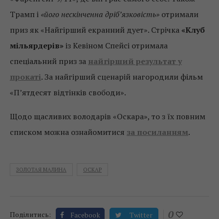
Трамп і
«його нескінченна дріб’язковість»
отримали
приз як «Найгірший екранний дует». Стрічка
«Клуб
мільярдерів»
із Кевіном Спейсі отримала
спеціальний приз за
найгірший результат у
прокаті
. За найгірший сценарій нагородили фільм
«П’ятдесят відтінків свободи».
Щодо щасливих володарів «Оскара», то з їх повним
списком можна ознайомитися
за посиланням
.
ЗОЛОТАЯ МАЛИНА
ОСКАР
0
Поділитись:
Facebook
Twitter