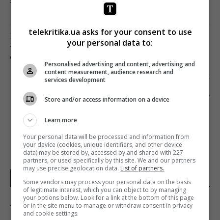
загрузка...
telekritika.ua asks for your consent to use
Попередня стаття
your personal data to:
? «ЗЕЛЕНА КНИГА» І КІЛЬКА СЮРПРИЗІВ:
СТАЛИ ВІДОМІ ЛАУРЕАТИ «ОСКАРА»
Personalised advertising and content, advertising and
content measurement, audience research and
Наступна стаття
services development
MARUV ВІДМОВЛЯЄТЬСЯ ВІД РОСІЇ, АЛЕ НЕ
ГОТОВА ПІДПИСАТИ ДОГОВІР З НСТУ
Store and/or access information on a device
Learn more
Your personal data will be processed and information from
your device (cookies, unique identifiers, and other device
data) may be stored by, accessed by and shared with 227
partners, or used specifically by this site. We and our partners
may use precise geolocation data.
List of partners.
НОВИНИ УКРАЇНИ І СВІТУ
Some vendors may process your personal data on the basis
of legitimate interest, which you can object to by managing
your options below. Look for a link at the bottom of this page
or in the site menu to manage or withdraw consent in privacy
Україна у липні збила 87% ударних дронів і
and cookie settings.