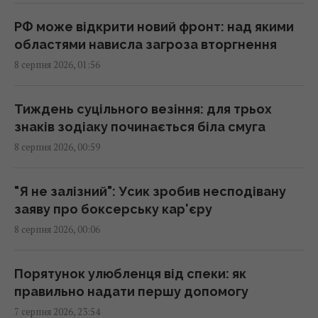
Старий монітор ще рано викидати: як
використати його повторно з користю
РФ може відкрити новий фронт: над якими
00:05 субота, 08 серпня 2026
областями нависла загроза вторгнення
8 серпня 2026, 01:56
Вчені знайшли молоток зі слонової кістки
віком 500 000 років: про що він свідчить
Тиждень суцільного везіння: для трьох
23:58 п'ятниця, 07 серпня 2026
знаків зодіаку починається біла смуга
8 серпня 2026, 00:59
Зеленський відреагував на ухвалення
Сенатом США законопроєкту щодо санкцій
"Я не залізний": Усик зробив несподівану
проти РФ
заяву про боксерську кар'єру
23:53 п'ятниця, 07 серпня 2026
8 серпня 2026, 00:06
Є два варіанти: експерт назвав країни, які
Порятунок улюбленця від спеки: як
можуть допомогти Україні з ракетами до
правильно надати першу допомогу
Patriot
7 серпня 2026, 23:54