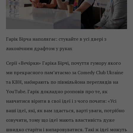
Гарік Бірча наполягає: стукайте в усі двері з
лаконічним драфтом у руках
Серії «Вечірки» Гаріка Бірчі, почуття гумору якого
ми прекрасного пам’ятаємо за Comedy Club Ukraine
та КВН, набирають по півмільйона переглядів на
YouTube. Гарік докладно розповів про те, як
навчитися вірити в свої ідеї і з чого почати: «Усі
ваші ідеї, які, як вам здається, варті уваги, потрібно
озвучити, тому що ідеї мають властивість дуже
швидко старіти і випаровуватися. Такі ж ідеї можуть