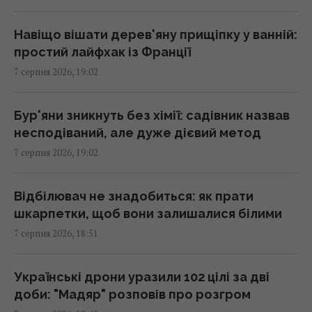
18:09 п'ятниця, 07 серпня 2026
Навіщо вішати дерев'яну прищіпку у ванній:
простий лайфхак із Франції
Бюджетний вибір: названо головний
7 серпня 2026, 19:02
автомобільний бестселер у Європі
18:06 п'ятниця, 07 серпня 2026
Бур'яни зникнуть без хімії: садівник назвав
несподіваний, але дуже дієвий метод
У двох районах Києва зникло світло: в ДТЕК
7 серпня 2026, 19:02
назвали причину
18:02 п'ятниця, 07 серпня 2026
Відбілювач не знадобиться: як прати
шкарпетки, щоб вони залишалися білими
Гороскоп на 8 серпня за картами Таро:
7 серпня 2026, 18:51
Дівам - суперечки, Ракам - емоції
18:00 п'ятниця, 07 серпня 2026
Українські дрони уразили 102 цілі за дві
доби: "Мадяр" розповів про розгром
Яка кімнатна рослина вам подобається: