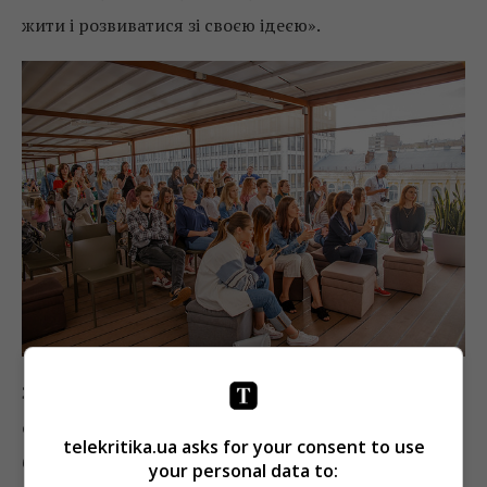
жити і розвиватися зі своєю ідеєю».
Зважаючи на кількість слухачів, бажаючих дізнатися
секрети успішного подання ідеї на пітчинг у Києві
telekritika.ua asks for your consent to use
більш ніж достатньо
your personal data to: