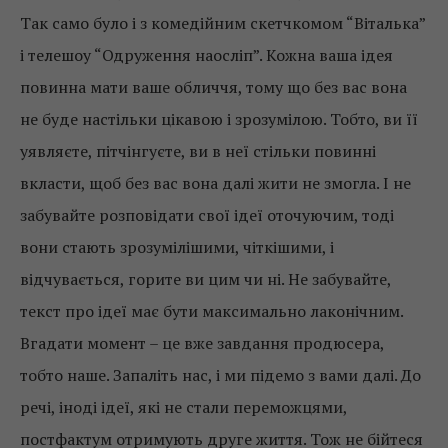
Так само було і з комедійним скетчкомом “Віталька”
і телешоу “Одруження наосліп”. Кожна ваша ідея
повинна мати ваше обличчя, тому що без вас вона
не буде настільки цікавою і зрозумілою. Тобто, ви її
уявляєте, пітчінгуєте, ви в неї стільки повинні
вкласти, щоб без вас вона далі жити не змогла. І не
забувайте розповідати свої ідеї оточуючим, тоді
вони стають зрозумілішими, чіткішими, і
відчувається, горите ви цим чи ні. Не забувайте,
текст про ідеї має бути максимально лаконічним.
Вгадати момент – це вже завдання продюсера,
тобто наше. Запаліть нас, і ми підемо з вами далі. До
речі, іноді ідеї, які не стали переможцями,
постфактум отримують друге життя. Тож не бійтеся