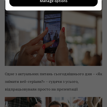
Manage options
Одне з актуальних питань сьогоднішнього дня – «Як
знімати веб-серіали?» – судячи з усього,
відпрацьовували просто на презентації