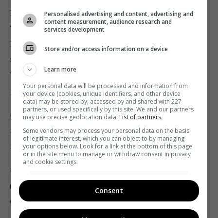
Нагадаємо, прийом ідей на пітчинг The Next Big
Personalised advertising and content, advertising and
content measurement, audience research and
Thing. Generation триває до 23 липня включно.
services development
Роботи приймаються в форматах ТВ-серіал і веб,
Store and/or access information on a device
зокрема YouTube-канал і серіал для Instagram.
Learn more
Участь можуть брати всі бажаючі, які досягли 18
Your personal data will be processed and information from
років. Роботи подаються за спеціальною
your device (cookies, unique identifiers, and other device
data) may be stored by, accessed by and shared with 227
partners, or used specifically by this site. We and our partners
формою
. Наприкінці вересня буде відібрано по три
may use precise geolocation data.
List of partners.
переможці в кожній номінації. Володарі перших
Some vendors may process your personal data on the basis
of legitimate interest, which you can object to by managing
місць отримають реалізацію своєї ідеї.
your options below. Look for a link at the bottom of this page
or in the site menu to manage or withdraw consent in privacy
and cookie settings.
«Іноді ідеї, які не стали переможцями,
постфактум набувають друге життя. Тож не
Consent
бійтеся жити і розвиватися зі своєю ідеєю»