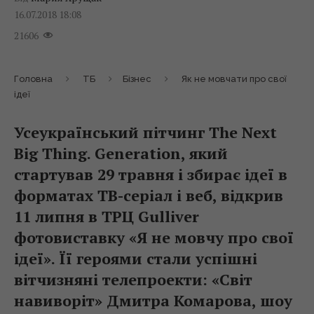
16.07.2018 18:08
21606
Головна
ТБ
Бізнес
Як не мовчати про свої
ідеї
Усеукраїнський пітчинг The Next
Big Thing. Generation, який
стартував 29 травня і збирає ідеї в
форматах ТВ-серіал і веб, відкрив
11 липня в ТРЦ Gulliver
фотовиставку «Я не мовчу про свої
ідеї». Її героями стали успішні
вітчизняні телепроекти: «Світ
навиворіт» Дмитра Комарова, шоу