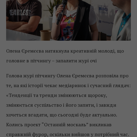
Олена Єремєєва натякнула креативній молоді, що
головне в пітчингу – запалити журі очі
Голова журі пітчингу Олена Єремєєва розповіла про
те, на які історії чекає медіаринок і сучасний глядач:
«Тенденції та тренди змінюються щороку,
змінюється суспільство і його запити, і завжди
хочеться вгадати, що сьогодні буде актуально.
Колись проект “Останній москаль” викликав
справжній фурор, оскільки вийшов у потрібний час.