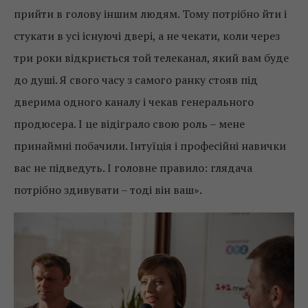
прийти в голову іншим людям. Тому потрібно йти і
стукати в усі існуючі двері, а не чекати, коли через
три роки відкриється той телеканал, який вам буде
до душі. Я свого часу з самого ранку стояв під
дверима одного каналу і чекав генерального
продюсера. І це відіграло свою роль – мене
принаймні побачили. Інтуїція і професійні навички
вас не підведуть. І головне правило: глядача
потрібно здивувати – тоді він ваш».