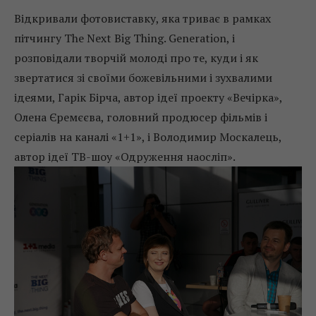
Відкривали фотовиставку, яка триває в рамках
пітчингу The Next Big Thing. Generation, і
розповідали творчій молоді про те, куди і як
звертатися зі своїми божевільними і зухвалими
ідеями, Гарік Бірча, автор ідеї проекту «Вечірка»,
Олена Єремєєва, головний продюсер фільмів і
серіалів на каналі «1+1», і Володимир Москалець,
автор ідеї ТВ-шоу «Одруження наосліп».