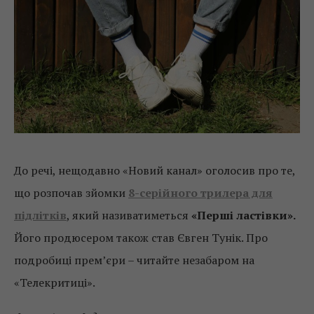
До речі, нещодавно «Новий канал» оголосив про те,
що розпочав зйомки
8-серійного трилера для
підлітків
, який називатиметься
«Перші ластівки».
Його продюсером також став Євген Тунік. Про
подробиці прем’єри – читайте незабаром на
«Телекритиці».