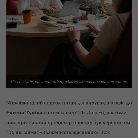
Євген Тунік, креативний продюсер «Зважених та щасливих»
Зібравши цілий список питань, я вирушила в офіс до
Євгена Туніка
на телеканал СТБ. До речі, рік тому
нині креативний продюсер проекту був керівником
ТО, які знімає «Зважениз та щасливих». Тож