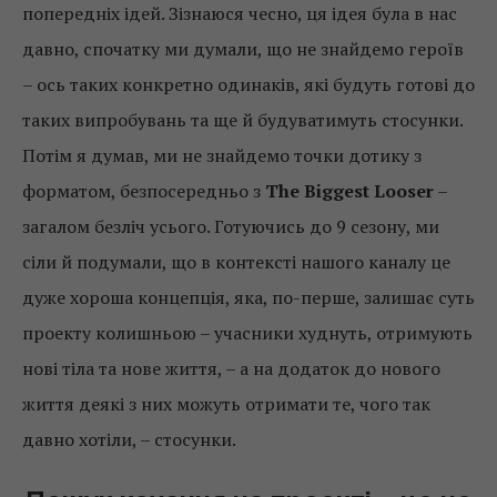
попередніх ідей. Зізнаюся чесно, ця ідея була в нас
давно, спочатку ми думали, що не знайдемо героїв
– ось таких конкретно одинаків, які будуть готові до
таких випробувань та ще й будуватимуть стосунки.
Потім я думав, ми не знайдемо точки дотику з
форматом, безпосередньо з
The Biggest Looser
–
загалом безліч усього. Готуючись до 9 сезону, ми
сіли й подумали, що в контексті нашого каналу це
дуже хороша концепція, яка, по-перше, залишає суть
проекту колишньою – учасники худнуть, отримують
нові тіла та нове життя, – а на додаток до нового
життя деякі з них можуть отримати те, чого так
давно хотіли, – стосунки.