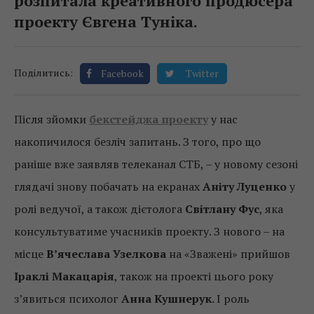
розпитала креативного продюсера
проекту Євгена Туніка.
Поділитись:
Facebook
Twitter
Після зйомки
бекстейджа проекту
у нас
накопичилося безліч запитань. З того, про що
раніше вже заявляв телеканал СТБ, – у новому сезоні
глядачі знову побачать на екранах
Аніту Луценко
у
ролі ведучої, а також дієтолога
Світлану Фус
, яка
консультуватиме учасників проекту. З нового – на
місце
В’ячеслава Узелкова
на «Зважені» прийшов
Іраклі Макацарія
, також на проекті цього року
з’явиться психолог
Анна Кушнерук
. І роль