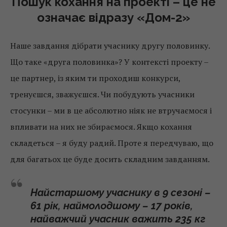
Пошук кохання на проекті – це не
означає відразу «Дом-2»
Наше завдання дібрати учаснику другу половинку.
Що таке «друга половинка»? У контексті проекту –
це партнер, із яким ти проходиш конкурси,
тренуєшся, зважуєшся. Чи побудують учасники
стосунки – ми в це абсолютно ніяк не втручаємося і
впливати на них не збираємося. Якщо кохання
складеться – я буду радий. Проте я передчуваю, що
для багатьох це буде досить складним завданням.
Найстаршому учаснику в 9 сезоні –
61 рік, наймолодшому – 17 років,
найважчий учасник важить 235 кг