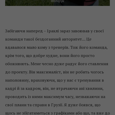
Федорук
Забігаючи наперед – Іраклі зараз завоював у своєї
команди такої бездоганний авторитет… Це
вдавалося мало кому з тренерів. Тож його команда,
крім того, що добре худне, вони його просто
обожнюють. Мене чесно дуже радує його ставлення
до проекту. Він максималіст, він не робить чогось
наполовину, враховуючи, що у нас є тренування в
кадрі й за кадром, він, не втрачаючи ані хвилини,
проводить із ними максимум часу, незважаючи на
свої плани та справи в Грузії. Я дуже боявся, що
щось не збігатиметься з графіками або що, та вже до