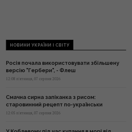
НОВИНИ УКРАЇНИ І СВІТУ
Росія почала використовувати збільшену
версію "Гербери", - Флеш
12:08 п'ятниця, 07 серпня 2026
Смачна сирна запіканка з рисом:
старовинний рецепт по-українськи
12:05 п'ятниця, 07 серпня 2026
У Коблевому під час купання в морі від