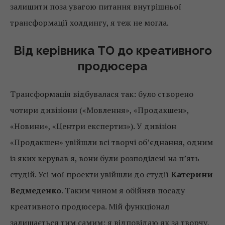
залишити поза увагою питання внутрішньої
трансформації холдингу, я теж не могла.
Від керівника ТО до креативного
продюсера
Трансформація відбувалася так: було створено
чотири дивізіони («Мовлення», «Продакшен»,
«Новини», «Центри експертиз»). У дивізіон
«Продакшен» увійшли всі творчі об’єднання, одним
із яких керував я, вони були розподілені на п’ять
студій. Усі мої проекти увійшли до студії
Катерини
Ведмеденко
. Таким чином я обійняв посаду
креативного продюсера. Мій функціонал
залишається тим самим: я відповідаю як за творчу,