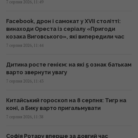
7 серпня 2026, 11:49
11:42 п'ятниця, 07 серпня 2026
Facebook, дрон і самокат у XVII столітті:
687 тисяч сонячних панелей допомогли
винаходи Ореста із серіалу «Пригоди
місту пережити три урагани
козака Виговського», які випередили час
11:42 п'ятниця, 07 серпня 2026
7 серпня 2026, 11:44
Конкурент для iPhone 16e: новий
Дитина росте генієм: на які 5 ознак батькам
"народний" смартфон Samsung показали у
варто звернути увагу
всіх кольорах
7 серпня 2026, 11:43
11:40 п'ятниця, 07 серпня 2026
Китайський гороскоп на 8 серпня: Тигр на
Понад третина поляків невдоволена
коні, а Бику варто пригальмувати
реакцією влади на інцидент з російською
7 серпня 2026, 11:38
ракетою, – опитування
11:39 п'ятниця, 07 серпня 2026
Софія Ротару вперше за довгий час