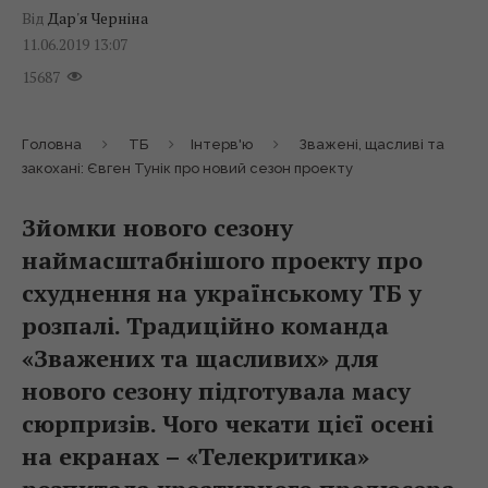
Від
Дар'я Черніна
11.06.2019 13:07
15687
Головна
ТБ
Інтерв'ю
Зважені, щасливі та
закохані: Євген Тунік про новий сезон проекту
Зйомки нового сезону
наймасштабнішого проекту про
схуднення на українському ТБ у
розпалі. Традиційно команда
«Зважених та щасливих» для
нового сезону підготувала масу
сюрпризів. Чого чекати цієї осені
на екранах – «Телекритика»