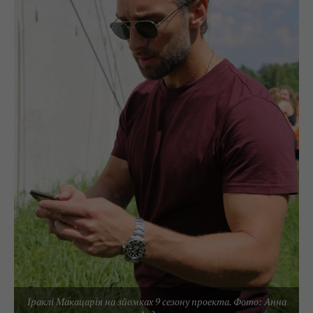
Іраклі Макацарія на зйомках 9 сезону проекта. Фото: Анна