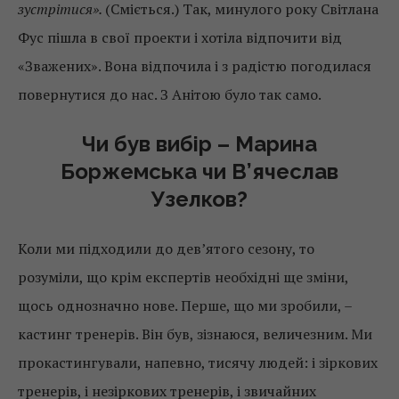
зустрітися».
(Сміється.) Так, минулого року Світлана
Фус пішла в свої проекти і хотіла відпочити від
«Зважених». Вона відпочила і з радістю погодилася
повернутися до нас. З Анітою було так само.
Чи був вибір – Марина
Боржемська чи В’ячеслав
Узелков?
Коли ми підходили до дев’ятого сезону, то
розуміли, що крім експертів необхідні ще зміни,
щось однозначно нове. Перше, що ми зробили, –
кастинг тренерів. Він був, зізнаюся, величезним. Ми
прокастингували, напевно, тисячу людей: і зіркових
тренерів, і незіркових тренерів, і звичайних