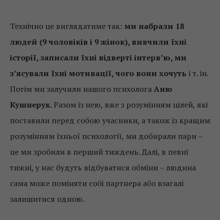
Технічно це виглядатиме так:
ми набрали 18
людей (9 чоловіків і 9 жінок), вивчили їхні
історії, записали їхні відверті інтерв’ю, ми
з’ясували їхні мотивації, чого вони хочуть
і т. ін.
Потім ми залучили нашого психолога
Аню
Кушнерук
. Разом із нею, вже з розумінням цілей, які
поставили перед собою учасники, а також із кращим
розумінням їхньої психології, ми добирали пари –
це ми зробили в перший тиждень. Далі, в певні
тижні, у нас будуть відбуватися обміни – людина
сама може поміняти собі партнера або взагалі
залишитися одною.