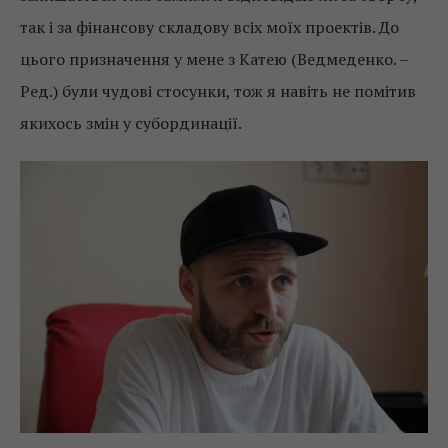
так і за фінансову складову всіх моїх проектів. До
цього призначення у мене з Катею (Ведмеденко. –
Ред.) були чудові стосунки, тож я навіть не помітив
якихось змін у субординації.