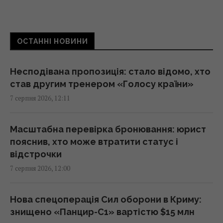
79-річна Ротару вперше за довгий час
показала, який вигляд має зараз
ОСТАННІ НОВИНИ
11:50 п'ятниця, 07 серпня 2026
Несподівана пропозиція: стало відомо, хто
Дебати щодо України свідчать, що ЄС не
став другим тренером «Голосу країни»
готовий приймати нових членів, - FT
7 серпня 2026, 12:11
11:46 п'ятниця, 07 серпня 2026
Масштабна перевірка бронювання: юрист
Помідори почервоніють миттєво: чим
пояснив, хто може втратити статус і
поливати кущі для швидкого дозрівання
відстрочки
11:45 п'ятниця, 07 серпня 2026
7 серпня 2026, 12:00
Іспанія викарбувала пам'ятну срібну
Нова спецоперація Сил оборони в Криму:
монету на честь тріумфу збірної з футболу
знищено «Панцир-С1» вартістю $15 млн
(фото)