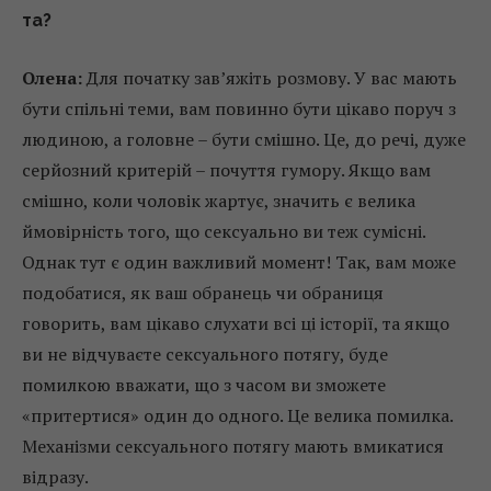
та?
Олена:
Для початку зав’яжіть розмову. У вас мають
бути спільні теми, вам повинно бути цікаво поруч з
людиною, а головне – бути смішно. Це, до речі, дуже
серйозний критерій – почуття гумору. Якщо вам
смішно, коли чоловік жартує, значить є велика
ймовірність того, що сексуально ви теж сумісні.
Однак тут є один важливий момент! Так, вам може
подобатися, як ваш обранець чи обраниця
говорить, вам цікаво слухати всі ці історії, та якщо
ви не відчуваєте сексуального потягу, буде
помилкою вважати, що з часом ви зможете
«притертися» один до одного. Це велика помилка.
Механізми сексуального потягу мають вмикатися
відразу.