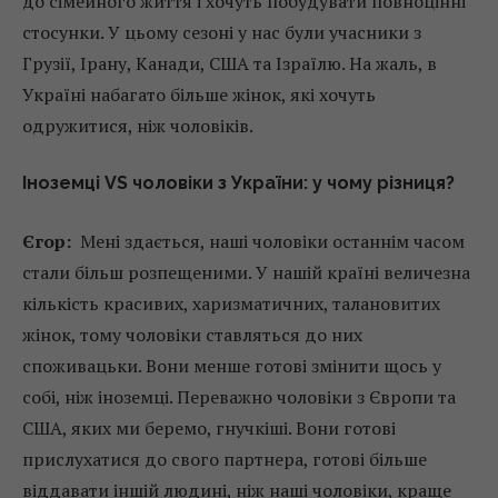
до сімейного життя і хочуть побудувати повноцінні
стосунки. У цьому сезоні у нас були учасники з
Грузії, Ірану, Канади, США та Ізраїлю. На жаль, в
Україні набагато більше жінок, які хочуть
одружитися, ніж чоловіків.
Іноземці VS чоловіки з України: у чому різниця?
Єгор:
Мені здається, наші чоловіки останнім часом
стали більш розпещеними. У нашій країні величезна
кількість красивих, харизматичних, талановитих
жінок, тому чоловіки ставляться до них
споживацьки. Вони менше готові змінити щось у
собі, ніж іноземці. Переважно чоловіки з Європи та
США, яких ми беремо, гнучкіші. Вони готові
прислухатися до свого партнера, готові більше
віддавати іншій людині, ніж наші чоловіки, краще