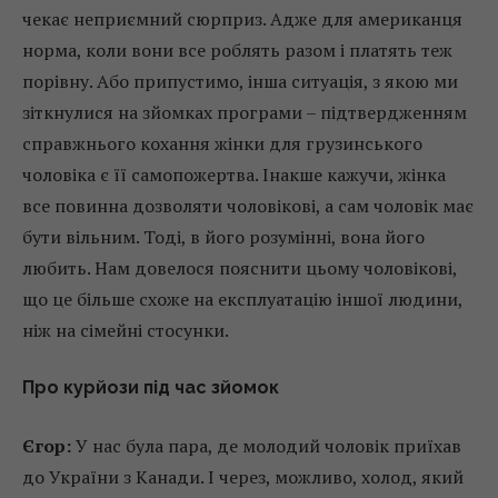
чекає неприємний сюрприз. Адже для американця
норма, коли вони все роблять разом і платять теж
порівну. Або припустимо, інша ситуація, з якою ми
зіткнулися на зйомках програми – підтвердженням
справжнього кохання жінки для грузинського
чоловіка є її самопожертва. Інакше кажучи, жінка
все повинна дозволяти чоловікові, а сам чоловік має
бути вільним. Тоді, в його розумінні, вона його
любить. Нам довелося пояснити цьому чоловікові,
що це більше схоже на експлуатацію іншої людини,
ніж на сімейні стосунки.
Про курйози під час зйомок
Єгор:
У нас була пара, де молодий чоловік приїхав
до України з Канади. І через, можливо, холод, який