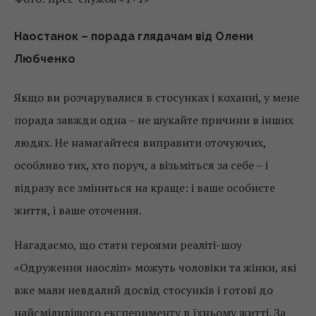
Наостанок – порада глядачам від Олени
Любченко
Якщо ви розчарувалися в стосунках і коханні, у мене
порада завжди одна – не шукайте причини в інших
людях. Не намагайтеся виправити оточуючих,
особливо тих, хто поруч, а візьміться за себе – і
відразу все зміниться на краще: і ваше особисте
життя, і ваше оточення.
Нагадаємо, що стати героями реаліті-шоу
«Одруження наосліп» можуть чоловіки та жінки, які
вже мали невдалий досвід стосунків і готові до
найсміливішого експерименту в їхньому житті. За