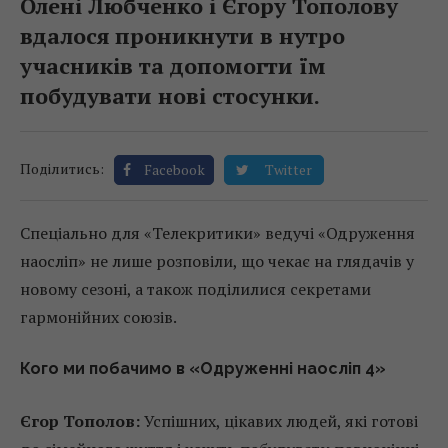
Олені Любченко і Єгору Тополову
вдалося проникнути в нутро
учасників та допомогти їм
побудувати нові стосунки.
Поділитись:
Facebook
Twitter
Спеціально для «Телекритики» ведучі «Одруження
наосліп» не лише розповіли, що чекає на глядачів у
новому сезоні, а також поділилися секретами
гармонійних союзів.
Кого ми побачимо в «Одруженні наосліп 4»
Єгор Тополов:
Успішних, цікавих людей, які готові