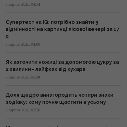
7 серпня 2026, 04:54
В Генштабі ЗСУ повідомили, на яку суму
країни НАТО виділять Україні військової
допомоги
Супертест на IQ: потрібно знайти 3
02:52 п'ятниця, 07 серпня 2026
відмінності на картинці лісової вечері за 17
с
7 серпня 2026, 04:00
Кинджал Тутанхамона виявився викуваним
із позаземного металу, - археологи
02:26 п'ятниця, 07 серпня 2026
Як заточити ножиці за допомогою цукру за
2 хвилини - лайфхак від кухаря
7 серпня 2026, 03:58
США запровадили нові санкції проти Куби
за співпрацю з Китаєм та РФ, - Bloomberg
02:05 п'ятниця, 07 серпня 2026
Доля щедро винагородить чотири знаки
зодіаку: кому почне щастити в усьому
7 серпня 2026, 03:30
Як вибратися з багнюки на автомобілі:
названо простий предмет у салоні, що
може допомогти