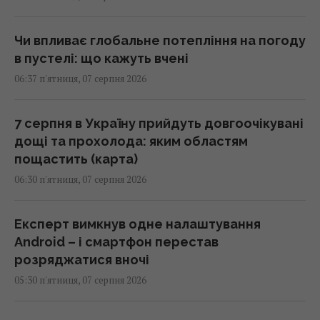
Чи впливає глобальне потепління на погоду
в пустелі: що кажуть вчені
06:37 п'ятниця, 07 серпня 2026
7 серпня в Україну прийдуть довгоочікувані
дощі та прохолода: яким областям
пощастить (карта)
06:30 п'ятниця, 07 серпня 2026
Експерт вимкнув одне налаштування
Android – і смартфон перестав
розряджатися вночі
05:30 п'ятниця, 07 серпня 2026