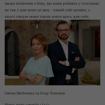
люди побачили з боку, що вони роблять у стосунках
не так. І для мене це шоу – такий собі тренінг, з
якого глядач може також взяти щось для себе.
Олена Любченко та Єгор Тополов
Фото: прес-служба «1+1»