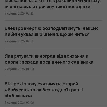
Миска повна, а кіт п’є з раковини чи унітазу:
01:23 п'ятниця, 07 серпня 2026
вчені назвали причину такої поведінки
7 серпня 2026, 02:21
"Достатньо, щоб вижити, а не перемогти":
ексчиновниця НАТО про надання ракет
Електроенергію розподілятимуть інакше:
Україні
Кабмін ухвалив рішення, що зміниться
01:19 п'ятниця, 07 серпня 2026
7 серпня 2026, 02:11
Одне налаштування, яке варто змінити всім
Як врятувати виноград від всихання в
власникам нових телевізорів
серпні: поради досвідченого садівника
00:25 п'ятниця, 07 серпня 2026
7 серпня 2026, 01:00
"Нам самим потрібні": Трамп відреагував на
Білі речі знову сяятимуть: старий
прохання Зеленського надати ракети до
«бабусин» трюк без жодної краплі
Patriot
відбілювача
00:22 п'ятниця, 07 серпня 2026
7 серпня 2026, 00:06