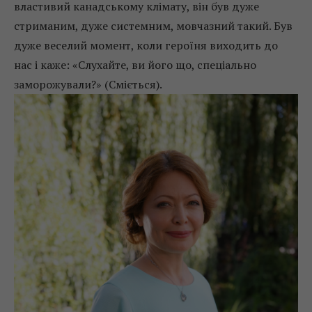
властивий канадському клімату, він був дуже
стриманим, дуже системним, мовчазний такий. Був
дуже веселий момент, коли героїня виходить до
нас і каже: «Слухайте, ви його що, спеціально
заморожували?» (Сміється).