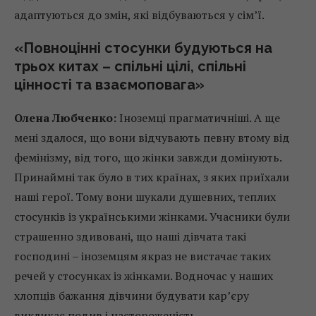
адаптуються до змін, які відбуваються у сім’ї.
«Повноцінні стосунки будуються на
трьох китах – спільні цілі, спільні
цінності та взаємоповага»
Олена Любченко:
Іноземці прагматичніші. А ще
мені здалося, що вони відчувають певну втому від
фемінізму, від того, що жінки завжди домінують.
Принаймні так було в тих країнах, з яких приїхали
наші герої. Тому вони шукали душевних, теплих
стосунків із українськими жінками. Учасники були
страшенно здивовані, що наші дівчата такі
господині – іноземцям якраз не вистачає таких
речей у стосунках із жінками. Водночас у наших
хлопців бажання дівчини будувати кар’єру
викликає подив і настороженість.