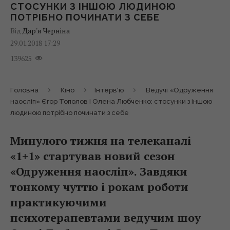
СТОСУНКИ З ІНШОЮ ЛЮДИНОЮ
ПОТРІБНО ПОЧИНАТИ З СЕБЕ
Від
Дар'я Черніна
29.01.2018 17:29
139625
Головна
Кіно
Інтерв'ю
Ведучі «Одруження
наосліп» Єгор Тополов і Олена Любченко: стосунки з іншою
людиною потрібно починати з себе
Минулого тижня на телеканалі
«1+1» стартував новий сезон
«Одруження наосліп». Завдяки
тонкому чуттю і рокам роботи
практикуючими
психотерапевтами ведучим шоу