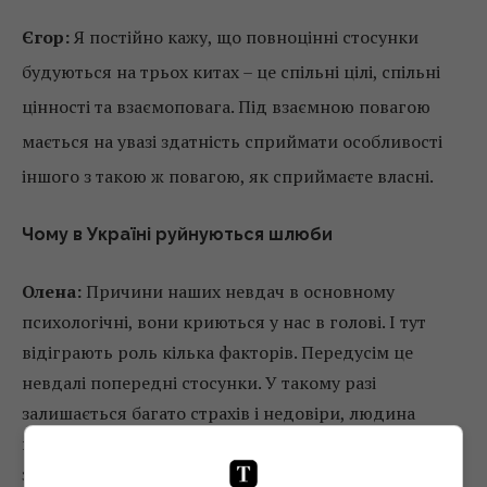
Єгор:
Я постійно кажу, що повноцінні стосунки
будуються на трьох китах – це спільні цілі, спільні
цінності та взаємоповага. Під взаємною повагою
мається на увазі здатність сприймати особливості
іншого з такою ж повагою, як сприймаєте власні.
Чому в Україні руйнуються шлюби
Олена:
Причини наших невдач в основному
психологічні, вони криються у нас в голові. І тут
відіграють роль кілька факторів. Передусім це
невдалі попередні стосунки. У такому разі
залишається багато страхів і недовіри, людина
проектує якісь минулі образи на нинішню ситуацію і
зрештою отримує дуже багато складнощів на