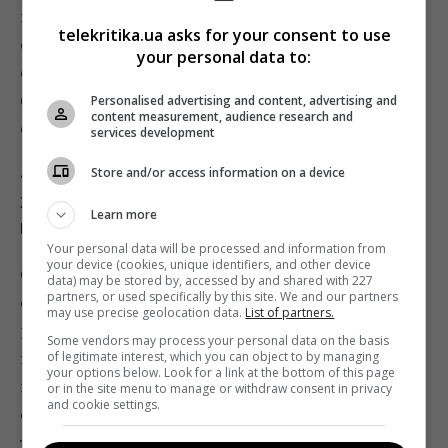
порожньому місці. Виникає багато страхів у
telekritika.ua asks for your consent to use
стосунках: страх бути знехтуваним, страх бути
your personal data to:
смішним, страх бути несексуальним. Ясна річ, що на
базовому рівні впливають стосунки в батьківській
Personalised advertising and content, advertising and
content measurement, audience research and
сім’ї.
services development
«Якщо вам смішно, коли чоловік
Store and/or access information on a device
жартує, значить, є велика ймовірність,
Learn more
що сексуально ви теж сумісні»
Your personal data will be processed and information from
your device (cookies, unique identifiers, and other device
Єгор:
А мені здається, що люди просто обманюють
data) may be stored by, accessed by and shared with 227
partners, or used specifically by this site. We and our partners
самі себе. Вони кажуть під час церемонії, що в
may use precise geolocation data.
List of partners.
радості та в смутку будуть разом, що ти для мене
Some vendors may process your personal data on the basis
найголовніша людина в житті, а потім поводяться з
of legitimate interest, which you can object to by managing
your options below. Look for a link at the bottom of this page
партнером зовсім не так. А в партнерських
or in the site menu to manage or withdraw consent in privacy
and cookie settings.
стосунках необхідно виявляти свої найкращі якості:
терпіння, розуміння, поступливість. Однак більшість