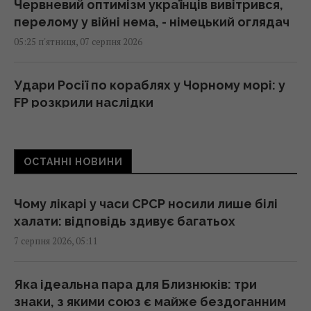
Червневий оптимізм українців вивітрився,
перелому у війні нема, - німецький оглядач
05:25 п'ятниця, 07 серпня 2026
Удари Росії по кораблях у Чорному морі: у
FP розкрили наслідки
04:37 п'ятниця, 07 серпня 2026
ОСТАННІ НОВИНИ
214 мільйонів років тому астероїд залишив
у Канаді "око", видиме з космосу
04:31 п'ятниця, 07 серпня 2026
Чому лікарі у часи СРСР носили лише білі
халати: відповідь здивує багатьох
7 серпня 2026, 05:11
У чому полягає користь волоських горіхів
для серця, мозку та зміцнення імунітету
03:28 п'ятниця, 07 серпня 2026
Яка ідеальна пара для Близнюків: три
знаки, з якими союз є майже бездоганним