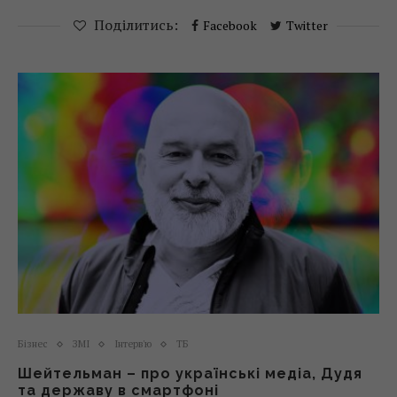
Поділитись:
Facebook
Twitter
Бізнес
ЗМІ
Інтерв'ю
ТБ
Шейтельман – про українські медіа, Дудя
та державу в смартфоні