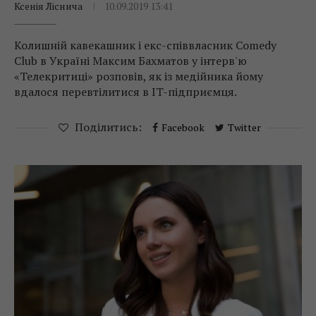
Ксенія Ліснича
10.09.2019 13:41
Колишній кавекашник і екс-співвласник Comedy
Club в Україні Максим Бахматов у інтерв'ю
«Телекритиці» розповів, як із медійника йому
вдалося перевтілитися в IT-підприємця.
Поділитись:
Facebook
Twitter