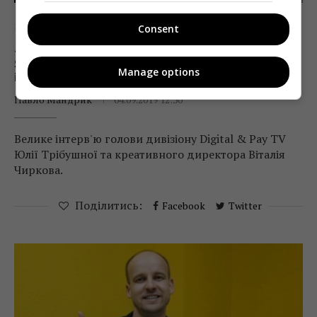
Інтерв'ю
ТБ
Consent
«Телепортал» замість YouTube. І чим ще
StarLightMedia готується дивувати digital-
Manage options
індустрію
Павло Мандрик
04.09.2019 12:30
Велике інтерв'ю голови дивізіону Digital & Pay TV
Юлії Трібушної та креативного директора Віталія
Чиркова.
Поділитись:
Facebook
Twitter