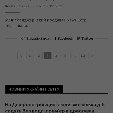
Ксенія Ліснича
05.08.2019 17:32
Медіаменджер, який продавав News Corp
телеканали.
Поділитись:
Facebook
Twitter
3
…
1
2
4
5
12
НОВИНИ УКРАЇНИ І СВІТУ
На Дніпропетровщині люди вже кілька діб
сидять без води: прем’єр відреагував