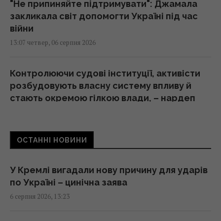
"Не припиняйте підтримувати": Джамала
закликала світ допомогти Україні під час
війни
13:07 четвер, 06 серпня 2026
Контролюючи судові інституції, активісти
розбудовують власну систему впливу й
стають окремою гілкою влади, – нардеп
Власенко
13:03 четвер, 06 серпня 2026
ОСТАННІ НОВИНИ
Скільки кавуна можна з’їсти за день:
дієтологи назвали безпечну норму
У Кремлі вигадали нову причину для ударів
13:02 четвер, 06 серпня 2026
по Україні – цинічна заява
6 серпня 2026, 13:23
Судноплавство через Баб-ель-Мандебську