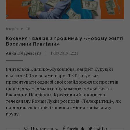
Інтерв'ю
ТБ
Кохання і валіза з грошима у «Новому житті
Василини Павлівни»
Анна Тімаревська
17.09.2019 12:21
Вчителька Кияшко-Жуковцова, бандит Кукуюк і
валіза з 500 тисячами євро: ТЕТ готується
презентувати один зі своїх найдорожчих проектів
цього року – романтичну комедію «Нове життя
Василини Павлівни». Креативний продюсер
телеканалу Роман Лукін розповів «Телекритиці», як
народилася історія і як вона змінила знімальну
групу.
Поділитись:
Facebook
Twitter