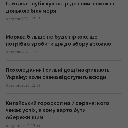
протоку майже повністю зупинилося, –
Гайтана опублікувала рідкісний знімок із
Reuters
донькою біля моря
13:02 четвер, 06 серпня 2026
6 серпня 2026, 13:17
Starlink Маска підкорює авіацію: названо
Морква більше не буде гіркою: що
авіакомпанії, які мають супутниковий Wi-Fi
потрібно зробити ще до збору врожаю
на борту
6 серпня 2026, 13:09
12:57 четвер, 06 серпня 2026
Похолодання і сильні дощі накривають
Не завжди про ввічливість: ось що
Україну: коли спека відступить всюди
приховують люди, які дякують за кожну
6 серпня 2026, 12:58
дрібницю
12:57 четвер, 06 серпня 2026
Китайський гороскоп на 7 серпня: кого
чекає успіх, а кому варто бути
Маскують під роботу, шлюб та лікування:
обережнішим
голова Нацполіції про нові схеми торгівлі
6 серпня 2026, 12:55