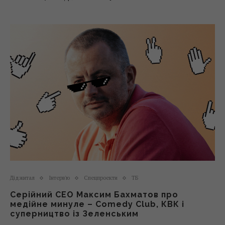
Діджитал
Інтерв'ю
Спецпроекти
ТБ
Серійний СЕО Максим Бахматов про
медійне минуле – Comedy Club, КВК і
суперництво із Зеленським