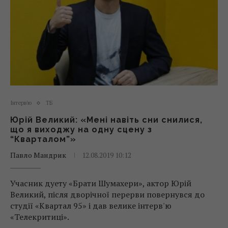
Інтерв'ю
ТБ
Юрій Великий: «Мені навіть сни снилися,
що я виходжу на одну сцену з
“Кварталом”»
Павло Мандрик
12.08.2019 10:12
Учасник дуету «Брати Шумахери», актор Юрій
Великий, після дворічної перерви повернувся до
студії «Квартал 95» і дав велике інтерв'ю
«Телекритиці».