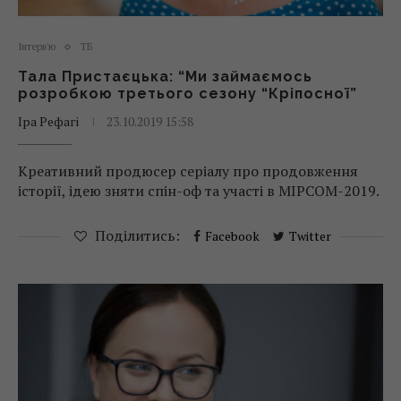
Інтерв'ю
ТБ
Тала Пристаєцька: “Ми займаємось
розробкою третього сезону “Кріпосної”
Іра Рефагі
23.10.2019 15:58
Креативний продюсер серіалу про продовження
історії, ідею зняти спін-оф та участі в MIPCOM-2019.
Поділитись:
Facebook
Twitter