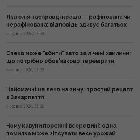
людьми
12:52 четвер, 06 серпня 2026
Яка олія насправді краща — рафінована чи
нерафінована: відповідь здивує багатьох
"Непомітні" російські диверсії: війна в
6 серпня 2026, 12:38
Європі вже триває
12:50 четвер, 06 серпня 2026
Спека може "вбити" авто за лічені хвилини:
що потрібно обов’язково перевірити
Запах, якого бояться миші: названо
6 серпня 2026, 12:29
простий спосіб відлякати гризунів
12:44 четвер, 06 серпня 2026
Найсмачніше лечо на зиму: простий рецепт
з Закарпаття
Стефанішину підозрюють в незаконному
6 серпня 2026, 12:06
збагаченні на 13,9 млн грн: в НАБУ розкрили
деталі
Чому кавуни порожні всередині: одна
12:35 четвер, 06 серпня 2026
помилка може зіпсувати весь урожай