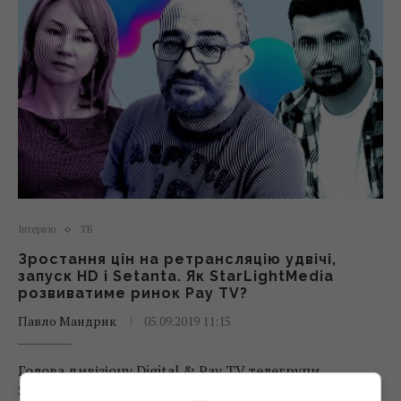
Інтерв'ю
ТБ
Зростання цін на ретрансляцію удвічі,
запуск HD і Setanta. Як StarLightMedia
розвиватиме ринок Pay TV?
Павло Мандрик
05.09.2019 11:15
Голова дивізіону Digital & Pay TV телегрупи
StarLightMedia Юлія Трибушна разом із креативним