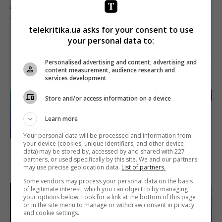
директором дивізіону Віталієм Чирковим і
комерційним директором Миколою Фаєнгольдом
розповідають про бачення холдингу майбутнього
telekritika.ua asks for your consent to use
ринку Pay TV.
your personal data to:
Поділитись:
Personalised advertising and content, advertising and
Facebook
Twitter
content measurement, audience research and
services development
Store and/or access information on a device
Learn more
Your personal data will be processed and information from
your device (cookies, unique identifiers, and other device
data) may be stored by, accessed by and shared with 227
partners, or used specifically by this site. We and our partners
may use precise geolocation data.
List of partners.
Some vendors may process your personal data on the basis
of legitimate interest, which you can object to by managing
your options below. Look for a link at the bottom of this page
or in the site menu to manage or withdraw consent in privacy
and cookie settings.