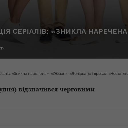
Я СЕРІАЛІВ: «ЗНИКЛА НАРЕЧЕНА»
іалів: «Зникла наречена», «Обман», «Вечірка 3» і провал «Новенько
рудня) відзначився черговими