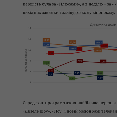
першість була за «Плюсами», а в неділю – за 
вихідних завдяки голлівудському кінопоказу.
Серед топ-програм тижня найбільше передач «1
«Дизель шоу», «Псу» і новій мелодрамі телекан