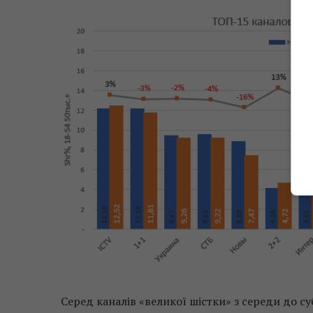
Серед каналів «великої шістки» з середи до с