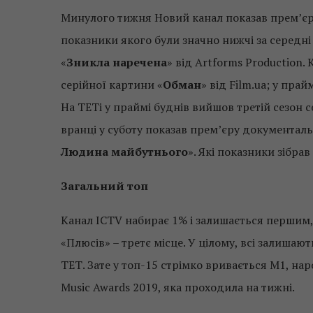
Минулого тижня Новий канал показав прем’єр
показники якого були значно нижчі за середні
«
Зникла наречена
» від Artforms Production.
серійної картини «
Обман
» від Film.ua; у прай
На ТЕТі у праймі буднів вийшов третій сезон с
вранці у суботу показав прем’єру документал
Людина майбутнього
». Які показники зібрав
Загальний топ
Канал ICTV набирає 1% і залишається першим, 
«Плюсів» – третє місце. У цілому, всі залишаю
ТЕТ. Зате у топ-15 стрімко вривається М1, н
Music Awards 2019, яка проходила на тижні.