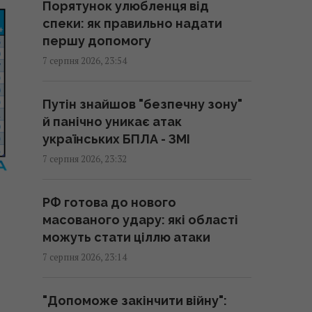
Порятунок улюбленця від
23:19 п'ятниця, 07 серпня 2026
спеки: як правильно надати
першу допомогу
Колишньому очільнику МЗС
7 серпня 2026, 23:54
Угорщини може загрожувати
до трьох років ув'язнення, - ЗМІ
Путін знайшов "безпечну зону"
23:17 п'ятниця, 07 серпня 2026
й панічно уникає атак
українських БПЛА - ЗМІ
Одна фраза миттєво поставить
7 серпня 2026, 23:32
на місце зверхню людину:
психолог розкрила секрет
РФ готова до нового
23:07 п'ятниця, 07 серпня 2026
масованого удару: які області
можуть стати ціллю атаки
Над ремонтною базою систем
7 серпня 2026, 23:14
Patriot у Німеччині літали
підозрілі дрони, -ЗМІ
"Допоможе закінчити війну":
22:33 п'ятниця, 07 серпня 2026