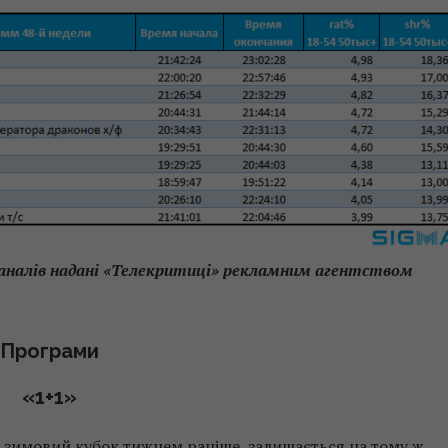
аналів надані «Телекритиці» рекламним агентством
Програми
«1+1»
а зимовий кубок тижнем раніше, залишається на тому ж