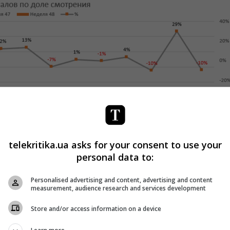
telekritika.ua asks for your consent to use your
personal data to:
Personalised advertising and content, advertising and content
measurement, audience research and services development
та ICTV. На четверте місце повертається СТБ,
 обходить «Інтер», ТЕТ і «Мега» ростуть, інші падають,
Store and/or access information on a device
%.