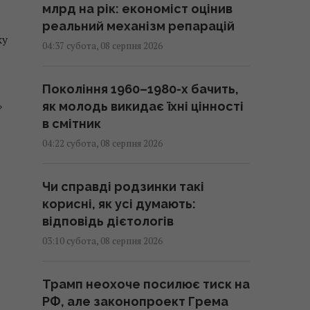
млрд на рік: економіст оцінив
реальний механізм репарацій
ку
04:37 субота, 08 серпня 2026
Покоління 1960–1980-х бачить,
»
як молодь викидає їхні цінності
в смітник
04:22 субота, 08 серпня 2026
Чи справді родзинки такі
корисні, як усі думають:
відповідь дієтологів
03:10 субота, 08 серпня 2026
Трамп неохоче посилює тиск на
РФ, але законопроект Грема