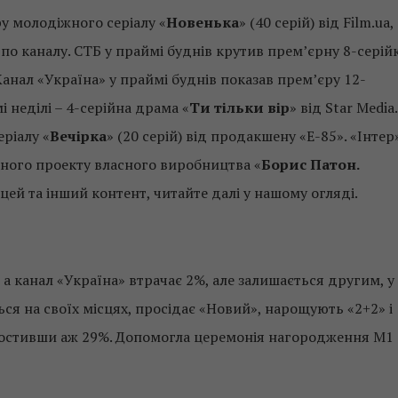
у молодіжного серіалу «
Новенька
» (40 серій) від Film.ua,
 по каналу. СТБ у праймі буднів крутив прем’єрну 8-серій
 Канал «Україна» у праймі буднів показав прем’єру 12-
мі неділі – 4-серійна драма «
Ти тільки вір
» від Star Media.
еріалу «
Вечірка
» (20 серій) від продакшену «Е-85». «Інтер
ьного проекту власного виробництва «
Борис Патон.
 цей та інший контент, читайте далі у нашому огляді.
а канал «Україна» втрачає 2%, але залишається другим, у
ться на своїх місцях, просідає «Новий», нарощують «2+2» і
аростивши аж 29%. Допомогла церемонія нагородження M1