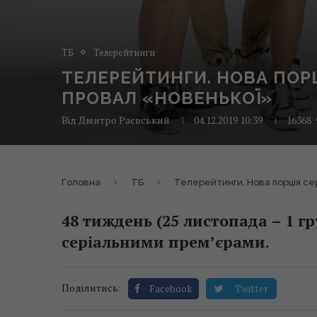
ТБ
Телерейтинги
ТЕЛЕРЕЙТИНГИ. НОВА ПОРЦІ
ПРОВАЛ «НОВЕНЬКОЇ»
Від
Дмитро Раєвський
04.12.2019 10:39
16368
Головна
ТБ
Телерейтинги. Нова порція сер
48 тиждень (25 листопада – 1 г
серіальними прем’єрами.
Поділитись:
Facebook
Twitter