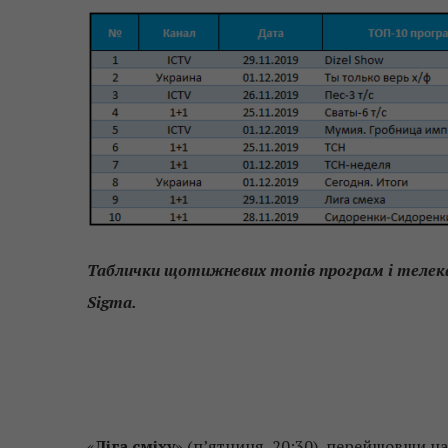
Таблички щотижневих топів програм і телек
Sigmа.
«
Ліга сміху
» (п’ятниця, 20:30), перейшовши н