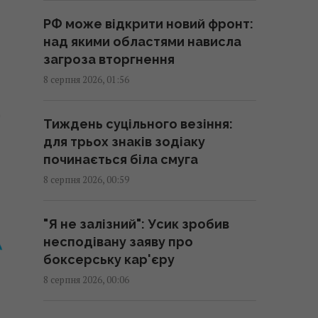
00:05 субота, 08 серпня 2026
РФ може відкрити новий фронт:
над якими областями нависла
Вчені знайшли молоток зі
загроза вторгнення
слонової кістки віком 500 000
8 серпня 2026, 01:56
років: про що він свідчить
23:58 п'ятниця, 07 серпня 2026
Тиждень суцільного везіння:
для трьох знаків зодіаку
Зеленський відреагував на
починається біла смуга
ухвалення Сенатом США
8 серпня 2026, 00:59
законопроєкту щодо санкцій
проти РФ
"Я не залізний": Усик зробив
23:53 п'ятниця, 07 серпня 2026
несподівану заяву про
боксерську кар'єру
Є два варіанти: експерт назвав
8 серпня 2026, 00:06
країни, які можуть допомогти
Україні з ракетами до Patriot