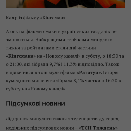
Кадр із фільму «Кінгсман»
А ось на фільми смаки в українських глядачів не
змінюються. Найкращими стрічками минулого
тижня за рейтингами стали дві частини
«Кінгсмана»
на «Новому каналі» в суботу, о 18:30 та
о 21:00, які зібрали 9,7% і 11,3% відповідно. Також
відзначився в топі мультфільм
«Рататуй»
. Історія
кумедного мишеняти зібрала 8,1% частки о 16:20 в
суботу на «Новому каналі».
Підсумкові новини
Лідер позаминулого тижня з телеперегляду серед
недільних підсумкових новин –
«ТСН Тиждень»