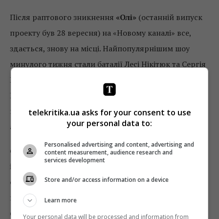
Після раптового зникнення
«Олі»
(останній випуск
проекту був 28 вересня) на «Новому каналі» все,
здається, знову на місці. Найпопулярнішим шоу
минулого тижня стали баталії Лесі Нікітюк та Сергія
Притули в проекті
«Хто зверху?»
(четвер, 19:00).
Випуск, в якому зірки ТБ-екранів намагалися на
швидкість скласти слова, зібрав 12,8% частки за
telekritika.ua asks for your consent to use
your personal data to:
аудиторією 18–54 (50k+).
Personalised advertising and content, advertising and
6,4% частки другий тиждень поспіль зберігає
content measurement, audience research and
services development
інтелектуальне шоу
«Хто проти блондинок?»
. А
Store and/or access information on a device
ось
«Топ-модель по-українськи»
нарешті
вирвалася вперед, отримавши минулого тижня
Learn more
6,6% проти 5,8% позаминулого тижня.
Your personal data will be processed and information from