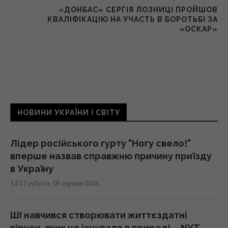
«ДОНБАС» СЕРГІЯ ЛОЗНИЦІ ПРОЙШОВ
КВАЛІФІКАЦІЮ НА УЧАСТЬ В БОРОТЬБІ ЗА
«ОСКАР»
НОВИНИ УКРАЇНИ І СВІТУ
Лідер російського гурту "Ногу свело!"
вперше назвав справжню причину приїзду
в Україну
14:12 субота, 08 серпня 2026
ШІ навчився створювати життєздатні
віруси, яких не існувало в природі, - NYT