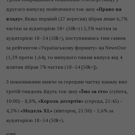
другого випуску політичного ток-шоу
«Право на
владу»
. Якщо перший (27 вересня) зібрав лише 6,7%
частки за аудиторією 18+ (50k+) і 5,3% частки за
аудиторією 18–54 (50k+), поступившись тим самим
за рейтингом «Українському формату» на NewsOne
(1,39 проти 1,64), то минулого тижня випуск від 4
жовтня зібрав 7% частки (18–54 [50k+]).
З показниками нижче за середню частку каналу вже
третій тиждень йдуть ток-шоу
«Їмо за сто»
(субота,
10:00) – 8,8%,
«Король десертів»
(середа, 21:45) –
4,2% і
«Модель XL»
(вівторок, 21:30) – 5,6% за
аудиторією 18–54 (50k+).
СТБ