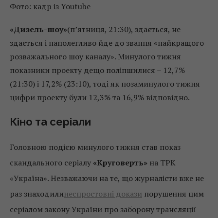
Фото: кадр із Youtube
«Дизель-шоу»
(п’ятниця, 21:30), здається, не
здається і наполегливо йде до звання «найкращого
розважального шоу каналу». Минулого тижня
показники проекту дещо поліпшилися – 12,7%
(21:30) і 17,2% (23:10), тоді як позаминулого тижня
цифри проекту були 12,3% та 16,9% відповідно.
Кіно та серіали
Головною подією минулого тижня став показ
скандального серіалу
«Круговерть»
на ТРК
«Україна». Незважаючи на те, що журналісти вже не
раз знаходили
неспростовні докази
порушення цим
серіалом закону України про заборону трансляції