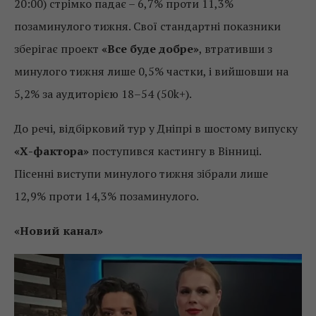
20:00) стрімко падає – 6,7% проти 11,3%
позаминулого тижня. Свої стандартні показники
зберігає проект
«Все буде добре»
, втративши з
минулого тижня лише 0,5% частки, і вийшовши на
5,2% за аудиторією 18–54 (50k+).
Д
о речі, відбірковий тур у Дніпрі в шостому випуску
«Х-фактора»
поступився кастингу в Вінниці.
Пісенні виступи минулого тижня зібрали лише
12,9% проти 14,3% позаминулого.
«Новий канал»