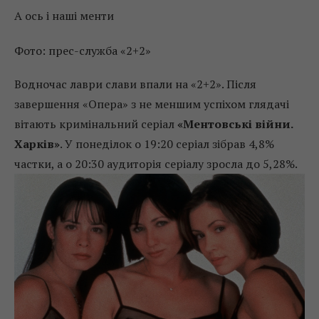
А ось і наші менти
Фото: прес-служба «2+2»
Водночас лаври слави впали на «2+2». Після
завершення «Опера» з не меншим успіхом глядачі
вітають кримінальний серіал
«Ментовські війни.
Харків»
. У понеділок о 19:20 серіал зібрав 4,8%
частки, а о 20:30 аудиторія серіалу зросла до 5,28%.