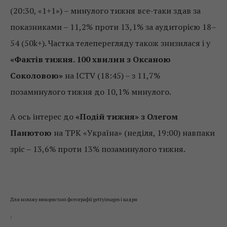
(20:30, «1+1») – минулого тижня все-таки здав за
показниками – 11,2% проти 13,1% за аудиторією 18–
54 (50k+). Частка телеперегляду також знизилася і у
«Фактів тижня. 100 хвилин з Оксаною
Соколовою»
на ICTV (18:45) – з 11,7%
позаминулого тижня до 10,1% минулого.
А ось інтерес до
«Подій тижня» з Олегом
Панютою
на ТРК «Україна» (неділя, 19:00) навпаки
зріс – 13,6% проти 13% позаминулого тижня.
Для колажу використані фотографії gettyimages і кадри
: