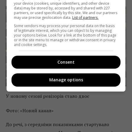
your device (cookies, unique identifiers, and other device
data) may be stored by, accessed by and shared with 227
partners, or used specifically by this site. We and our partners
may use precise geolocation data.
List of partners.
Some vendors may process your personal data on the basis
of legitimate interest, which you can object to by managing
your options below. Look for a link at the bottom of this page
or in the site menu to manage or withdraw consent in privacy
and cookie settings.
Consent
Manage options
У новому сезоні ревізорів стало двоє
Фото: «Новий канал»
До речі, з середніми показниками стартувало