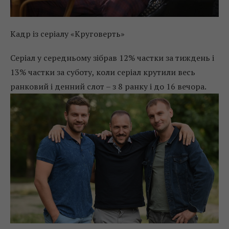
Кадр із серіалу «Круговерть»
Серіал у середньому зібрав 12% частки за тиждень і
13% частки за суботу, коли серіал крутили весь
ранковий і денний слот – з 8 ранку і до 16 вечора.