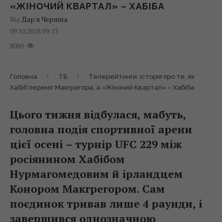
«ЖІНОЧИЙ КВАРТАЛ» – ХАБІБА
Від
Дар'я Черніна
09.10.2018 09:13
8080
Головна
ТБ
Телерейтинги: історія про те, як
Хабіб переміг Макгрегора, а «Жіночий Квартал» – Хабіба
Цього тижня відбулася, мабуть,
головна подія спортивної арени
цієї осені – турнір UFC 229 між
росіянином Хабібом
Нурмагомедовим й ірландцем
Конором Макгрегором. Сам
поєдинок тривав лише 4 раунди, і
завершився однозначною