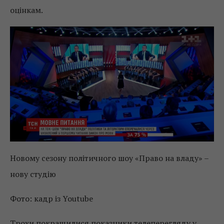
оцінкам.
Новому сезону політичного шоу «Право на владу» –
нову студію
Фото: кадр із Youtube
Трохи покращилися показники телеперегляду у