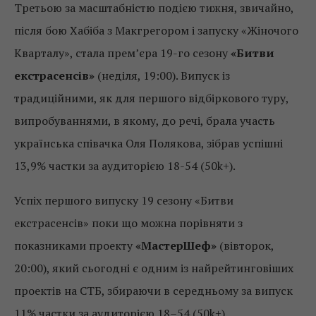
Третьою за масштабністю подією тижня, звичайно,
після бою Хабіба з Макгрегором і запуску «Жіночого
Кварталу», стала прем’єра 19-го сезону
«Битви
екстрасенсів»
(неділя, 19:00). Випуск із
традиційними, як для першого відбіркового туру,
випробуваннями, в якому, до речі, брала участь
українська співачка Оля Полякова, зібрав успішні
13,9% частки за аудиторією 18-54 (50k+).
Успіх першого випуску 19 сезону «Битви
екстрасенсів» поки що можна порівняти з
показниками проекту
«МастерШеф»
(вівторок,
20:00), який сьогодні є одним із найрейтинговіших
проектів на СТБ, збираючи в середньому за випуск
11% частки за аудиторією 18–54 (50k+).