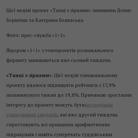
Цієї неділі проект «Танці з зірками» залишили Денис
Берінчик та Катерина Белявська
Фото: прес-служба «1+1»
Лідером «1+1» з телепроектів розважального
формату залишаються вже сьомий тиждень
«Танці з зірками»
. Цієї неділі танцювальному
проекту вдалося підвищити рейтинги з 17,9%
позаминулого тижня до 19,8%. Причиною зростання
інтересу до проекту можуть бути
несподівані
голосування глядачів
, які вже другий тиждень
спростовують всі принципи арифметичних
підрахунків і навіть суперечать суддівським