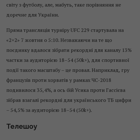
світу з футболу, але, мабуть, таке порівняння не
доречне для України.
Пряма трансляція турніру UFC 229 стартувала на
«2+2» 7 жовтня о 5:10. Незважаючи на те що
поєдинку вдалося зібрати рекордні для каналу 13%
частки за аудиторією 18–54 (50k+), для спортивної
події такого масштабу – це провал. Наприклад, гру
французів проти хорватів у рамках ЧС-2018
подивилося 35,4%, а ось бій Усика проти Гассієва
зібрав взагалі рекордні для українського ТБ цифри
– 54,5% за аудиторією 18–54 (50k+).
Телешоу