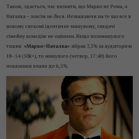
Також, здається, час визнати, що Марко не Рома, а
Наталка – зовсім не Леся. Незважаючи на те що все в
новому ситкомі ідентичне минулому, глядачі
сімейну комедію не оцінили. Якщо позаминулого
тижня
«Марко+Наталка»
зібрав 7,3% за аудиторією
18–54 (50k+), то минулого (четвер, 17:40) його
показники впали до 6,5%.