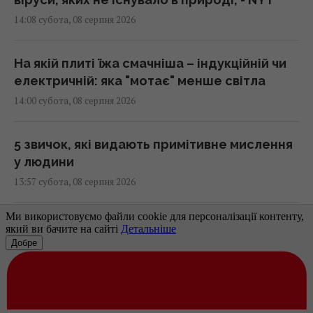
14:08 субота, 08 серпня 2026
На якій плиті їжа смачніша – індукційній чи
електричній: яка "мотає" менше світла
14:00 субота, 08 серпня 2026
5 звичок, які видають примітивне мислення
у людини
13:57 субота, 08 серпня 2026
Чому коти влаштовують нічні забіги по
будинку: ветеринари пояснили таку дивну
поведінку
13:53 субота, 08 серпня 2026