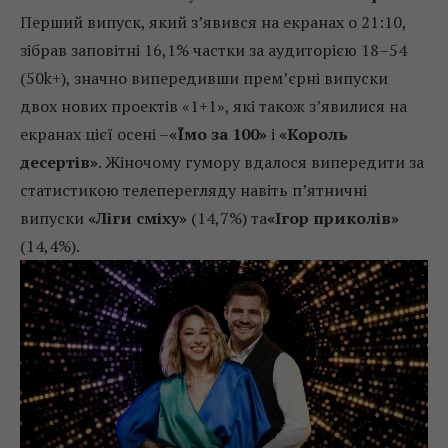
Перший випуск, який з’явився на екранах о 21:10,
зібрав заповітні 16,1% частки за аудиторією 18–54
(50k+), значно випередивши прем’єрні випуски
двох нових проектів «1+1», які також з’явилися на
екранах цієї осені –
«Їмо за 100»
і
«Король
десертів»
. Жіночому гумору вдалося випередити за
статистикою телеперегляду навіть п’ятничні
випуски
«Ліги сміху»
(14,7%) та
«Ігор приколів»
(14,4%).