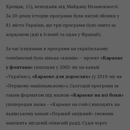
Хрещак, 15), неподалік від Майдану Незалежності.
За 20-річну історію програми були виїзні зйомки у
81 місто України, ще три програми було знято за
кордоном (дві в Іспанії та одна у Франції).
За час існування в програми на українському
телебаченні було кілька «клонів» – проект
«Караоке
у фонтана»
(виходив у 2003-му на каналі
«Україна»),
«Караоке для дорослих»
(у 2010-му на
«Першому національному»). Сьогодні програма за
таким форматом під назвою
«Караоке на всі боки»
(попередня назва – «Караоке на селі») виходить на
львівському каналі «Перший західний» (мовник
належить місцевій обласній раді). Суди через