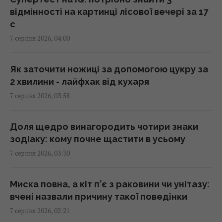
відмінності на картинці лісової вечері за 17
с
"Нам самим потрібні": Трамп відреагував на
7 серпня 2026, 04:00
прохання Зеленського надати ракети до
Patriot
00:22 п'ятниця, 07 серпня 2026
Як заточити ножиці за допомогою цукру за
2 хвилини - лайфхак від кухаря
7 серпня 2026, 03:58
Вчені виявили відбитки пальців на кераміці
віком 8000 років: що їх здивувало
23:58 четвер, 06 серпня 2026
Доля щедро винагородить чотири знаки
зодіаку: кому почне щастити в усьому
7 серпня 2026, 03:30
Атака дронів на Москву: аналітики оцінили
ефективність роботи російської ППО
23:39 четвер, 06 серпня 2026
Миска повна, а кіт п’є з раковини чи унітазу:
вчені назвали причину такої поведінки
7 серпня 2026, 02:21
Жінки з дипломами частіше обирають