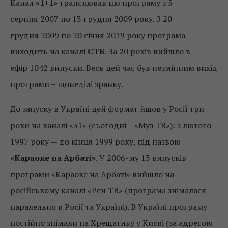
Канал
«1+1»
транслював цю програму з 5
серпня 2007 по 13 грудня 2009 року. З 20
грудня 2009 по 20 січня 2019 року програма
виходить на каналі
СТБ
. За 20 років вийшло в
ефір 1042 випуски. Весь цей час був незмінним вихід
програми – щонеділі зранку.
До запуску в Україні цей формат йшов у Росії три
роки на каналі «31» (сьогодні – «Муз ТВ»): з лютого
1997 року — до кінця 1999 року, під назвою
«Караоке на Арбаті»
. У 2006-му 13 випусків
програми «Караоке на Арбаті» вийшло на
російському каналі «Рен ТВ» (програма знімалася
паралельно в Росії та Україні). В Україні програму
постійно знімали на Хрещатику у Києві (за адресою