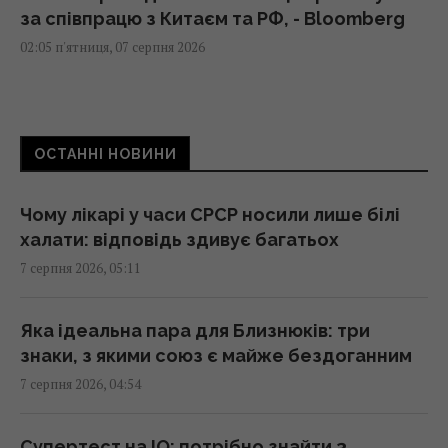
за співпрацю з Китаєм та РФ, - Bloomberg
02:05 п'ятниця, 07 серпня 2026
Як вибратися з багнюки на автомобілі:
названо простий предмет у салоні, що
ОСТАННІ НОВИНИ
може допомогти
01:23 п'ятниця, 07 серпня 2026
Чому лікарі у часи СРСР носили лише білі
халати: відповідь здивує багатьох
"Достатньо, щоб вижити, а не перемогти":
7 серпня 2026, 05:11
ексчиновниця НАТО про надання ракет
Україні
01:19 п'ятниця, 07 серпня 2026
Яка ідеальна пара для Близнюків: три
знаки, з якими союз є майже бездоганним
7 серпня 2026, 04:54
Одне налаштування, яке варто змінити всім
власникам нових телевізорів
00:25 п'ятниця, 07 серпня 2026
Супертест на IQ: потрібно знайти 3