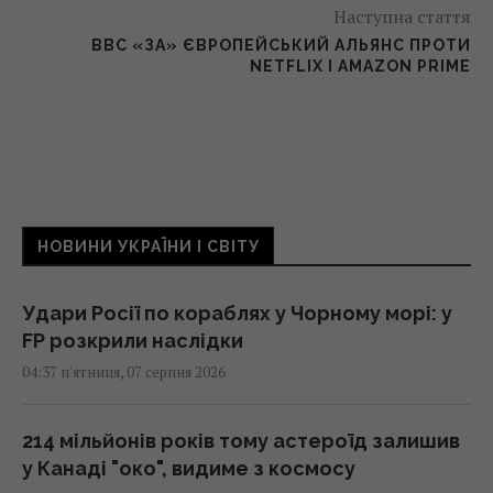
Наступна стаття
BBC «ЗА» ЄВРОПЕЙСЬКИЙ АЛЬЯНС ПРОТИ
NETFLIX І AMAZON PRIME
НОВИНИ УКРАЇНИ І СВІТУ
Удари Росії по кораблях у Чорному морі: у
FP розкрили наслідки
04:37 п'ятниця, 07 серпня 2026
214 мільйонів років тому астероїд залишив
у Канаді "око", видиме з космосу