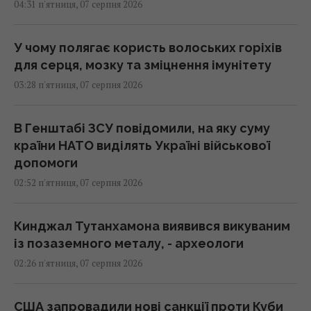
04:31 п'ятниця, 07 серпня 2026
У чому полягає користь волоських горіхів
для серця, мозку та зміцнення імунітету
03:28 п'ятниця, 07 серпня 2026
В Генштабі ЗСУ повідомили, на яку суму
країни НАТО виділять Україні військової
допомоги
02:52 п'ятниця, 07 серпня 2026
Кинджал Тутанхамона виявився викуваним
із позаземного металу, - археологи
02:26 п'ятниця, 07 серпня 2026
США запровадили нові санкції проти Куби