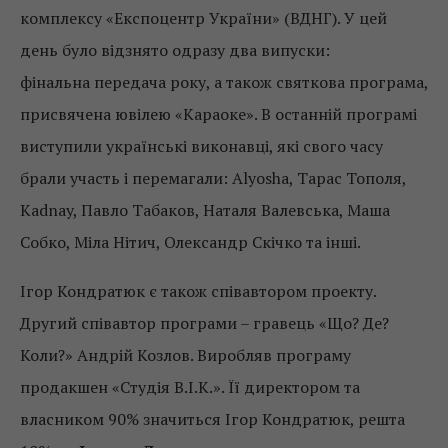
комплексу «Експоцентр України» (ВДНГ). У цей
день було відзнято одразу два випуски:
фінальна передача року, а також святкова програма,
присвячена ювілею «Караоке». В останній програмі
виступили українські виконавці, які свого часу
брали участь і перемагали: Alyosha, Тарас Тополя,
Kadnay, Павло Табаков, Наталя Валевська, Маша
Собко, Міла Нітич, Олександр Скічко та інші.
Ігор Кондратюк є також співавтором проекту.
Другий співавтор програми – гравець «Що? Де?
Коли?» Андрій Козлов. Виробляв програму
продакшен «Студія В.І.К.». Її директором та
власником 90% значиться Ігор Кондратюк, решта