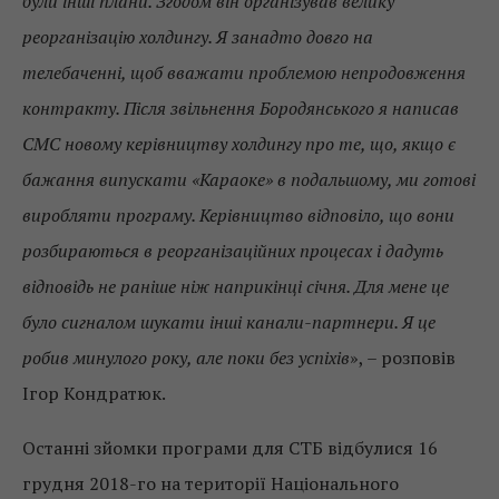
були інші плани. Згодом він організував велику
реорганізацію холдингу. Я занадто довго на
телебаченні, щоб вважати проблемою непродовження
контракту. Після звільнення Бородянського я написав
СМС новому керівництву холдингу про те, що, якщо є
бажання випускати «Караоке» в подальшому, ми готові
виробляти програму. Керівництво відповіло, що вони
розбираються в реорганізаційних процесах і дадуть
відповідь не раніше ніж наприкінці січня. Для мене це
було сигналом шукати інші канали-партнери. Я це
робив минулого року, але поки без успіхів
», – розповів
Ігор Кондратюк.
Останні зйомки програми для СТБ відбулися 16
грудня 2018-го на території Національного