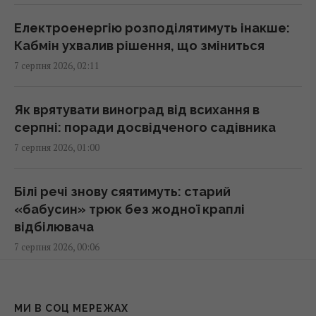
успішних чоловіків без вищої освіти, –
дослідження
Електроенергію розподілятимуть інакше:
23:24 четвер, 06 серпня 2026
Кабмін ухвалив рішення, що зміниться
7 серпня 2026, 02:11
Україна ставить Путіна на передвиборчий
годинник, - Newsweek
Як врятувати виноград від всихання в
23:07 четвер, 06 серпня 2026
серпні: поради досвідченого садівника
7 серпня 2026, 01:00
Корецький анонсував збільшення
заробітної плати педагогів з 1 вересня
Білі речі знову сяятимуть: старий
22:53 четвер, 06 серпня 2026
«бабусин» трюк без жодної краплі
відбілювача
7 серпня 2026, 00:06
Міф зруйновано: скільки насправді можуть
працювати ядерні реактори
22:12 четвер, 06 серпня 2026
«Я не готовий»: чоловік путіністки Валерії
відкараскався від її сина-невдахи
МИ В СОЦ МЕРЕЖАХ