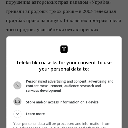
порушення авторських прав каналом «Україна»
тривали впродовж трьох років – в 2003 телеканал
придбав право на випуск 13 власних програм, після
чого продовжував зйомки без авторських
відрахувань. Програма на «Першому
національному» була закрита після висунення
претензій щодо порушення авторських прав.
telekritika.ua asks for your consent to use
Формат програми був проданий Казахстану –
your personal data to:
проект виходив на каналі КТК під назвою
«Мега-
Personalised advertising and content, advertising and
караоке»
.
content measurement, audience research and
services development
Нагадаємо, в холдингу StarLightMedia, куди входить
Store and/or access information on a device
СТБ, триває проект
«Трансформація»
. Група 1
Learn more
січня перейшла на нову організаційну структуру –
Your personal data will be processed and information from
дивізіональну
. У новій структурі представлені