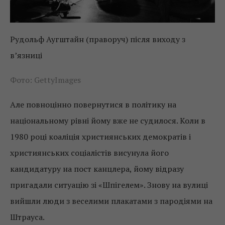
Рудольф Аугштайн (праворуч) після виходу з
в’язниці
Фото: GettyImages
Але повноцінно повернутися в політику на
національному рівні йому вже не судилося. Коли в
1980 році коаліція християнських демократів і
християнських соціалістів висунула його
кандидатуру на пост канцлера, йому відразу
пригадали ситуацію зі «Шпігелем». Знову на вулиці
вийшли люди з веселими плакатами з пародіями на
Штрауса.