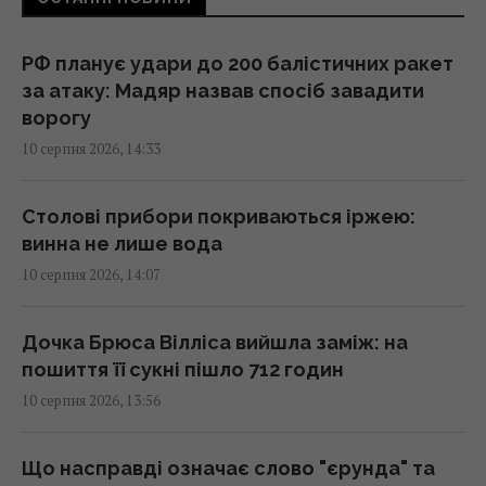
2026 році: власники житла розповіли про
основні витрати
14:18 понеділок, 10 серпня 2026
РФ планує удари до 200 балістичних ракет
за атаку: Мадяр назвав спосіб завадити
ворогу
Росія заблокувала Чорне море: Луценко
10 серпня 2026, 14:33
сказав, як повинна відповісти Україна
14:12 понеділок, 10 серпня 2026
Столові прибори покриваються іржею:
винна не лише вода
У Болгарії пролунав потужний вибух на
10 серпня 2026, 14:07
заводі боєприпасів: евакуйовано сотні
людей
14:01 понеділок, 10 серпня 2026
Дочка Брюса Вілліса вийшла заміж: на
пошиття її сукні пішло 712 годин
10 серпня 2026, 13:56
Субсидію можуть забрати через одну
покупку: юрист назвав суму
13:57 понеділок, 10 серпня 2026
Що насправді означає слово "єрунда" та