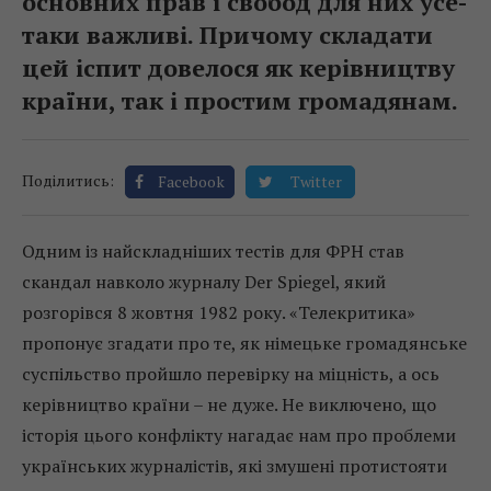
основних прав і свобод для них усе-
таки важливі. Причому складати
цей іспит довелося як керівництву
країни, так і простим громадянам.
Поділитись:
Facebook
Twitter
Одним із найскладніших тестів для ФРН став
скандал навколо журналу Der Spiegel, який
розгорівся 8 жовтня 1982 року. «Телекритика»
пропонує згадати про те, як німецьке громадянське
суспільство пройшло перевірку на міцність, а ось
керівництво країни – не дуже. Не виключено, що
історія цього конфлікту нагадає нам про проблеми
українських журналістів, які змушені протистояти