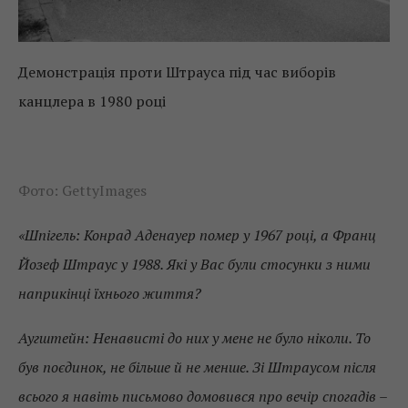
Демонстрація проти Штрауса під час виборів
канцлера в 1980 році
Фото: GettyImages
«Шпігель: Конрад Аденауер помер у 1967 році, а Франц
Йозеф Штраус у 1988. Які у Вас були стосунки з ними
наприкінці їхнього життя?
Аугштейн: Ненависті до них у мене не було ніколи. То
був поєдинок, не більше й не менше. Зі Штраусом після
всього я навіть письмово домовився про вечір спогадів –