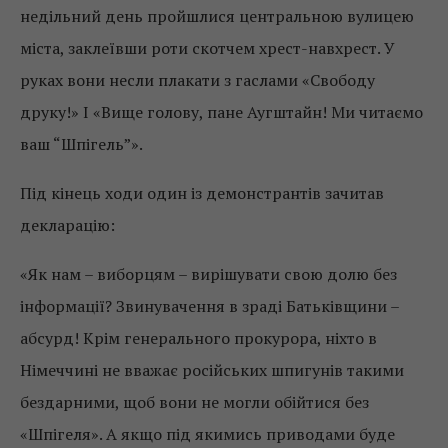
недільний день пройшлися центральною вулицею
міста, заклеївши роти скотчем хрест-навхрест. У
руках вони несли плакати з гаслами «Свободу
друку!» І «Вище голову, пане Аугштайн! Ми читаємо
ваш “Шпігель”».
Під кінець ходи один із демонстрантів зачитав
декларацію:
«Як нам – виборцям – вирішувати свою долю без
інформації? Звинувачення в зраді Батьківщини –
абсурд! Крім генерального прокурора, ніхто в
Німеччині не вважає російських шпигунів такими
бездарними, щоб вони не могли обійтися без
«Шпігеля». А якщо під якимись приводами буде