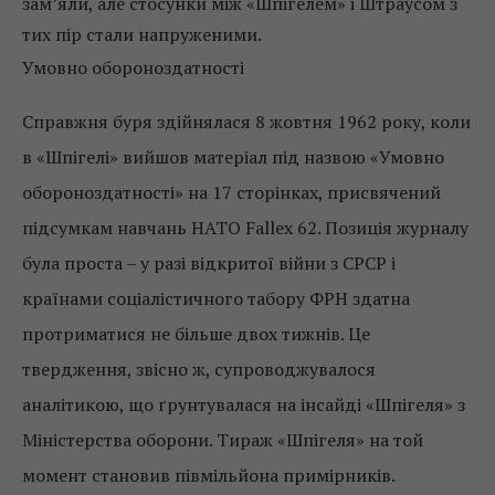
зам’яли, але стосунки між «Шпігелем» і Штраусом з
тих пір стали напруженими.
Умовно обороноздатності
Справжня буря здійнялася 8 жовтня 1962 року, коли
в «Шпігелі» вийшов матеріал під назвою «Умовно
обороноздатності» на 17 сторінках, присвячений
підсумкам навчань НАТО Fallex 62. Позиція журналу
була проста – у разі відкритої війни з СРСР і
країнами соціалістичного табору ФРН здатна
протриматися не більше двох тижнів. Це
твердження, звісно ж, супроводжувалося
аналітикою, що ґрунтувалася на інсайді «Шпігеля» з
Міністерства оборони. Тираж «Шпігеля» на той
момент становив півмільйона примірників.