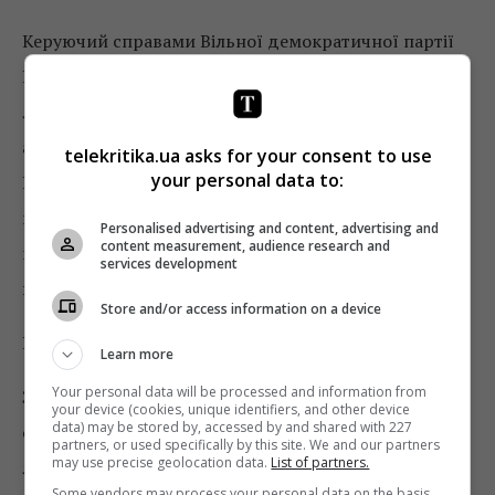
Керуючий справами Вільної демократичної партії
Німеччини в землі Північний Рейн-Вестфалія,
ліберал Вольфганг Дерінг одним із перших пішов в
атаку на міністра Штрауса і весь кабінет канцлера
telekritika.ua asks for your consent to use
your personal data to:
Конрада Аденауера. Він заявив, що про жодні
коаліційні та інші угоди з владою не може бути й
Personalised advertising and content, advertising and
content measurement, audience research and
мови, доки «людям виносять вирок, перш ніж вони
services development
взагалі побували в залі суду».
Store and/or access information on a device
Результат
Learn more
Your personal data will be processed and information from
Зрештою Аденауер здався. Проти уряду
your device (cookies, unique identifiers, and other device
data) may be stored by, accessed by and shared with 227
об’єдналися студенти та професори, консерватори і
partners, or used specifically by this site. We and our partners
may use precise geolocation data.
List of partners.
ліберали, художники і священики. Канцлер першим
Some vendors may process your personal data on the basis