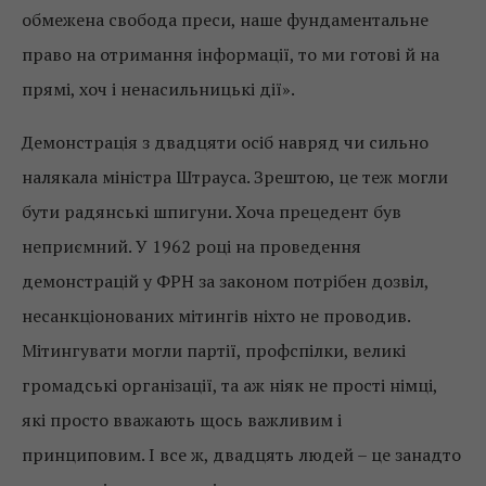
обмежена свобода преси, наше фундаментальне
право на отримання інформації, то ми готові й на
прямі, хоч і ненасильницькі дії».
Демонстрація з двадцяти осіб навряд чи сильно
налякала міністра Штрауса. Зрештою, це теж могли
бути радянські шпигуни. Хоча прецедент був
неприємний. У 1962 році на проведення
демонстрацій у ФРН за законом потрібен дозвіл,
несанкціонованих мітингів ніхто не проводив.
Мітингувати могли партії, профспілки, великі
громадські організації, та аж ніяк не прості німці,
які просто вважають щось важливим і
принциповим. І все ж, двадцять людей – це занадто