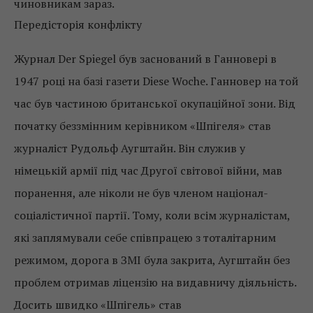
чиновникам зараз.
Передісторія конфлікту
Журнал Der Spiegel був заснований в Ганновері в
1947 році на базі газети Diese Woche. Ганновер на той
час був частиною британської окупаційної зони. Від
початку беззмінним керівником «Шпігеля» став
журналіст Рудольф Аугштайн. Він служив у
німецькій армії під час Другої світової війни, мав
поранення, але ніколи не був членом націонал-
соціалістичної партії. Тому, коли всім журналістам,
які заплямували себе співпрацею з тоталітарним
режимом, дорога в ЗМІ була закрита, Аугштайн без
проблем отримав ліцензію на видавничу діяльність.
Досить швидко «Шпігель» став