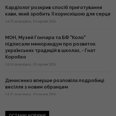
Кардіолог розкрив спосіб приготування
кави, який зробить її кориснішою для серця
14:33 понеділок, 10 серпня 2026
МОН, Музей Гончара та БФ "Коло"
підписали меморандум про розвиток
українських традицій в школах, - Гнат
Коробко
14:24 понеділок, 10 серпня 2026
Денисенко вперше розповіла подробиці
весілля з новим обранцем
14:21 понеділок, 10 серпня 2026
Скільки коштуватиме ремонт квартири у
ОСТАННІ НОВИНИ