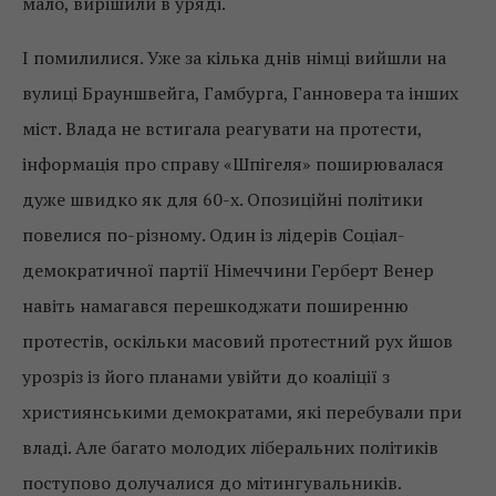
мало, вирішили в уряді.
І помилилися. Уже за кілька днів німці вийшли на
вулиці Брауншвейга, Гамбурга, Ганновера та інших
міст. Влада не встигала реагувати на протести,
інформація про справу «Шпігеля» поширювалася
дуже швидко як для 60-х. Опозиційні політики
повелиcя по-різному. Один із лідерів Соціал-
демократичної партії Німеччини Герберт Венер
навіть намагався перешкоджати поширенню
протестів, оскільки масовий протестний рух йшов
урозріз із його планами увійти до коаліції з
християнськими демократами, які перебували при
владі. Але багато молодих ліберальних політиків
поступово долучалися до мітингувальників.