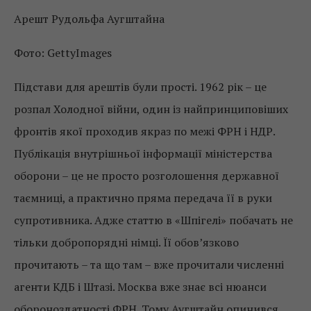
Арешт Рудольфа Аугштайна
Фото: GettyImages
Підстави для арештів були прості. 1962 рік – це
розпал Холодної війни, один із найпринциповіших
фронтів якої проходив якраз по межі ФРН і НДР.
Публікація внутрішньої інформації міністерства
оборони – це не просто розголошення державної
таємниці, а практично пряма передача її в руки
супротивника. Адже статтю в «Шпігелі» побачать не
тільки добропорядні німці. Її обов’язково
прочитають – та що там – вже прочитали численні
агенти КДБ і Штазі. Москва вже знає всі нюанси
обороноздатності ФРН. Тому Аугштайн опинився