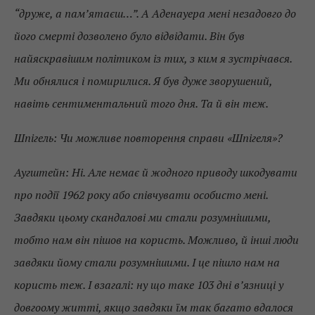
“друже, а пам’ятаєш…”. А Аденауера мені незадовго до
його смерті дозволено було відвідати. Він був
найяскравішим політиком із тих, з ким я зустрічався.
Ми обнялися і помирилися. Я був дуже зворушений,
навіть сентиментальний того дня. Та й він теж.
Шпігель: Чи можливе повторення справи «Шпігеля»?
Аугштейн: Ні. Але немає й жодного приводу шкодувати
про події 1962 року або співчувати особисто мені.
Завдяки цьому скандалові ми стали розумнішими,
тобто нам він пішов на користь. Можливо, й інші люди
завдяки йому стали розумнішими. І це пішло нам на
користь теж. І взагалі: ну що таке 103 дні в’язниці у
довгоому житті, якщо завдяки їм так багато вдалося