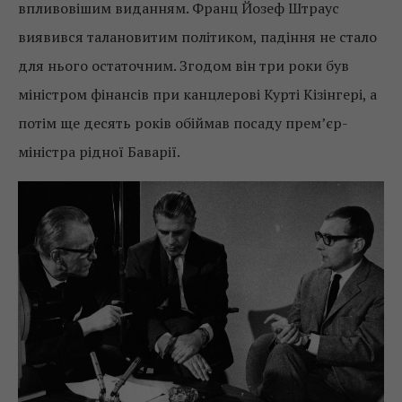
впливовішим виданням. Франц Йозеф Штраус
виявився талановитим політиком, падіння не стало
для нього остаточним. Згодом він три роки був
міністром фінансів при канцлерові Курті Кізінгері, а
потім ще десять років обіймав посаду прем’єр-
міністра рідної Баварії.