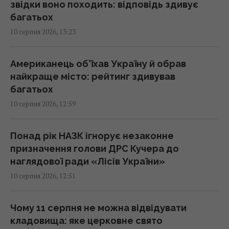
звідки воно походить: відповідь здивує
багатьох
Режим польоту виявився марним: як
10 серпня 2026, 13:23
насправді прискорити зарядку смартфона
13:55 понеділок, 10 серпня 2026
Американець об’їхав Україну й обрав
найкраще місто: рейтинг здивував
Toyota не змогла конкурувати з
багатьох
китайськими автогігантами: японці змінили
10 серпня 2026, 12:59
стратегію
13:50 понеділок, 10 серпня 2026
Понад рік НАЗК ігнорує незаконне
призначення голови ДРС Кучера до
Книгу повернули до бібліотеки через 150
наглядової ради «Лісів України»
років: сума штрафу виявилася
10 серпня 2026, 12:51
астрономічною
13:49 понеділок, 10 серпня 2026
Чому 11 серпня не можна відвідувати
кладовища: яке церковне свято
РФ хоче відновити механізовані штурми на