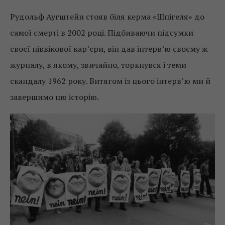
Рудольф Аугштейн стояв біля керма «Шпігеля» до
самої смерті в 2002 році. Підбиваючи підсумки
своєї піввікової кар’єри, він дав інтерв’ю своєму ж
журналу, в якому, звичайно, торкнувся і теми
скандалу 1962 року. Витягом із цього інтерв’ю ми й
завершимо цю історію.