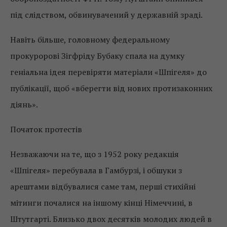
під слідством, обвинувачений у державній зраді.
Навіть більше, головному федеральному
прокуророві Зігфріду Бубаку спала на думку
геніальна ідея перевіряти матеріали «Шпігеля» до
публікації, щоб «вберегти від нових протизаконних
діянь».
Початок протестів
Незважаючи на те, що з 1952 року редакція
«Шпігеля» перебувала в Гамбурзі, і обшуки з
арештами відбувалися саме там, перші стихійні
мітинги почалися на іншому кінці Німеччині, в
Штутгарті. Близько двох десятків молодих людей в