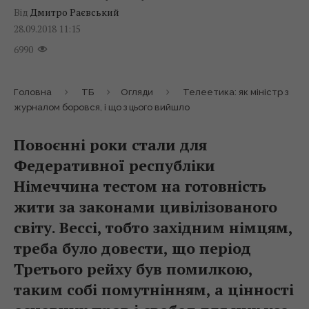
Від
Дмитро Раєвський
28.09.2018 11:15
6990
Головна
ТБ
Огляди
Телеетика: як міністр з
журналом боровся, і що з цього вийшло
Повоєнні роки стали для
Федеративної республіки
Німеччина тестом на готовність
жити за законами цивілізованого
світу. Вессі, тобто західним німцям,
треба було довести, що період
Третього рейху був помилкою,
таким собі помутнінням, а цінності