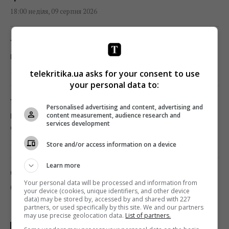
18:00 неділя, 09 серпня 2026
У єгипетських гробницях знаходили мед
віком у тисячі років: чому він не псується
17:34 неділя, 09 серпня 2026
telekritika.ua asks for your consent to use
your personal data to:
Україна з прохача допомоги
Personalised advertising and content, advertising and
перетворилася на зразкового союзника
content measurement, audience research and
services development
США, - The Atlantic
17:31 неділя, 09 серпня 2026
Store and/or access information on a device
Learn more
Чи справді салат корисніший за
Your personal data will be processed and information from
бутерброд: експерти дали несподівану
your device (cookies, unique identifiers, and other device
відповідь
data) may be stored by, accessed by and shared with 227
partners, or used specifically by this site. We and our partners
17:29 неділя, 09 серпня 2026
may use precise geolocation data.
List of partners.