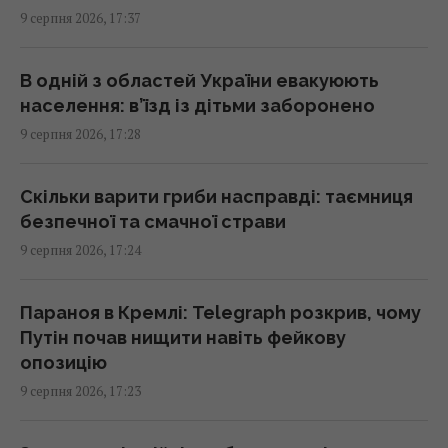
9 серпня 2026, 17:37
Ескалація повітряної війни призвела до
росту жертв серед мирного населення
В одній з областей України евакуюють
України, – CNN
населення: в’їзд із дітьми заборонено
16:56 неділя, 09 серпня 2026
9 серпня 2026, 17:28
Метеозалежність – це не міф: лікарка
Скільки варити гриби насправді: таємниця
розповіла про вплив погоди на здоров’я
безпечної та смачної страви
людей
9 серпня 2026, 17:24
16:56 неділя, 09 серпня 2026
Параноя в Кремлі: Telegraph розкрив, чому
Генріх VIII буквально жив у хмарі парфумів:
Путін почав нищити навіть фейкову
причина була далеко не королівською
опозицію
16:42 неділя, 09 серпня 2026
9 серпня 2026, 17:23