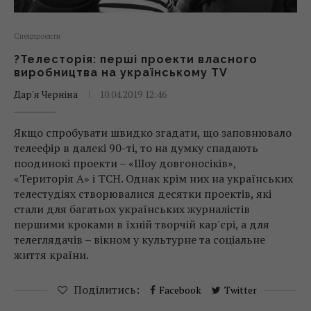
Спецпроекти
?Телесторія: перші проекти власного
виробництва на українському TV
Дар'я Черніна
10.04.2019 12:46
Якщо спробувати швидко згадати, що заповнювало
телеефір в далекі 90-ті, то на думку спадають
поодинокі проекти – «Шоу довгоносіків»,
«Територія А» і ТСН. Однак крім них на українських
телестудіях створювалися десятки проектів, які
стали для багатьох українських журналістів
першими кроками в їхній творчій кар'єрі, а для
телеглядачів – вікном у культурне та соціальне
життя країни.
Поділитись:
Facebook
Twitter