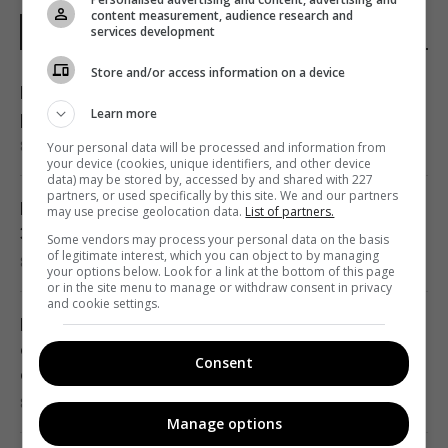
прогнозом щодо завершення війни в
content measurement, audience research and
services development
ОСТАННІ НОВИНИ
Україні
20:33 субота, 08 серпня 2026
Store and/or access information on a device
Більше ніякої затхлості: чим обробити
Learn more
рушники, щоб вони пахли свіжістю
Україна купила у Туреччини партію ракет
8 серпня 2026, 21:47
Your personal data will be processed and information from
ATACMS і гусеничні версії "Хаймарсів"
your device (cookies, unique identifiers, and other device
data) may be stored by, accessed by and shared with 227
20:30 субота, 08 серпня 2026
partners, or used specifically by this site. We and our partners
Виведення українських військ з Донбасу:
may use precise geolocation data.
List of partners.
Зеленський розставив всі крапки над "і"
Some vendors may process your personal data on the basis
Лев Тарас, якого врятували від війни в
of legitimate interest, which you can object to by managing
8 серпня 2026, 21:31
Україні, тяжко захворів
your options below. Look for a link at the bottom of this page
or in the site menu to manage or withdraw consent in privacy
20:13 субота, 08 серпня 2026
and cookie settings.
Полиці у супермаркетах України
спорожніли: чи буде дефіцит продуктів і
"Вибухають" через кожну дрібницю: 9
Consent
стрибок цін
проблем людей, яких легко розізлити
8 серпня 2026, 20:52
20:12 субота, 08 серпня 2026
Manage options