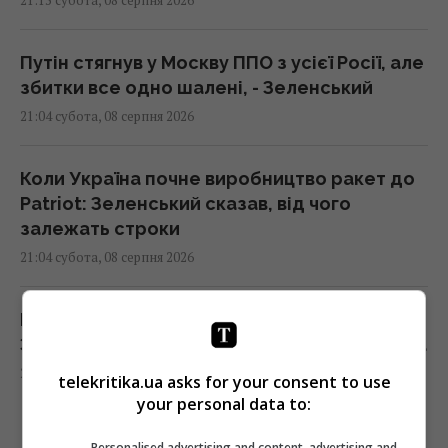
21:15 субота, 08 серпня 2026
Путін стягнув у Москву ППО з усієї Росії, але
збитки все одно шалені, - Зеленський
21:04 субота, 08 серпня 2026
Коли Україна почне виробництво ракет до
Patriot: Зеленський сказав, від чого
залежать строки
21:04 субота, 08 серпня 2026
Прихована мобілізація й маніпуляції:
Зеленський розкрив подальші плани Путіна
20:50 субота, 08 серпня 2026
telekritika.ua asks for your consent to use
your personal data to:
Астролог Влад Росс здивував новим
Personalised advertising and content, advertising and