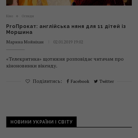
Кіно
Огляди
ProПрокат: англійська няня для 11 дітей із
Моршина
Марина Мойніхан
02.01.2019 19:02
«Телекритика» щотижня розповідає читачам про
кіноновинки вікенду.
Поділитись:
Facebook
Twitter
НОВИНИ УКРАЇНИ І СВІТУ