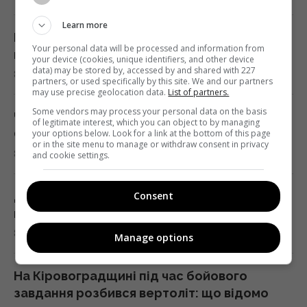
поведінку
Learn more
13:53 субота, 08 серпня 2026
В Україні змінили умови бронювання
Your personal data will be processed and information from
працівників: хто втратить бронь з 1 вересня
your device (cookies, unique identifiers, and other device
data) may be stored by, accessed by and shared with 227
8 серпня 2026, 13:48
Експеримент розкрив, чи дійсно
partners, or used specifically by this site. We and our partners
may use precise geolocation data.
List of partners.
бездротова зарядка дорожча за дротову
Some vendors may process your personal data on the basis
13:50 субота, 08 серпня 2026
Через дружину: Анатоліч поскаржився на
of legitimate interest, which you can object to by managing
Остапчука, який його заблокував
your options below. Look for a link at the bottom of this page
or in the site menu to manage or withdraw consent in privacy
8 серпня 2026, 13:42
and cookie settings.
Імпорт скрапленого газу з Росії до ЄС різко
зріс: яка країна купила найбільше
13:44 субота, 08 серпня 2026
День ветеринара в Україні: добірка щирих
Consent
привітань, які зворушать кожного
8 серпня 2026, 13:20
Manage options
Перший титульний поєдинок Олександра
Хижняка: вечір Usyk 17 Promotions
ексклюзивно на Київстар ТБ
На Кіровоградщині під час бойового
13:38 субота, 08 серпня 2026
завдання розбився вертоліт: що відомо