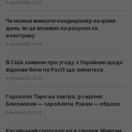
8 серпня 2026, 12:58
На один знак Зодіаку ось-ось чекає
феєричний камбек після кількох років
Чи можна вмикати кондиціонер на цілий
випробувань
день: як це впливає на рахунки за
13:23 субота, 08 серпня 2026
електрику
8 серпня 2026, 12:48
Армія США витратить $400 млн на лазерні
системи проти дронів
В США заявили про угоду з Україною щодо
13:13 субота, 08 серпня 2026
відмови бити по Росії: що зміниться
8 серпня 2026, 12:43
Нові рішення Нацбанку дозволять бізнесу
залучати більше кредитів: Пишний розкрив
Гороскоп Таро на завтра, 9 серпня:
деталі
Близнюкам — заробляти, Ракам — образа
13:12 субота, 08 серпня 2026
8 серпня 2026, 12:38
Денисенко зізналася, чому насправді
Китайський гороскоп на 9 серпня: Мавпам