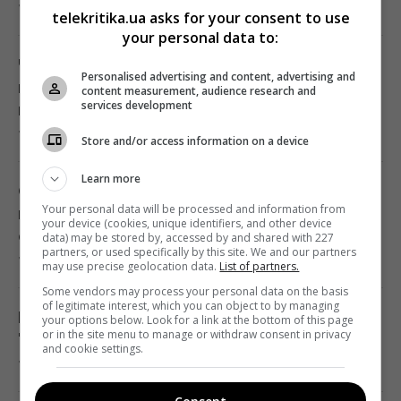
7 серпня 2026, 20:20
Android: фахівці назвали головні хіти
telekritika.ua asks for your consent to use
your personal data to:
19:21 п'ятниця, 07 серпня 2026
Чому баклажани дрібнішають і втрачають
Personalised advertising and content, advertising and
колір: городник назвав одну головну
content measurement, audience research and
Найдорожчим ресурсом на астероїдах
services development
причину
може виявитися зовсім не платина
7 серпня 2026, 20:17
Store and/or access information on a device
19:19 п'ятниця, 07 серпня 2026
Learn more
Сусіди будуть заздрити: як повернути
До 10 годин спізнення: через обстріли
Your personal data will be processed and information from
газону насичений зелений колір після
низка поїздів курсують із затримками
your device (cookies, unique identifiers, and other device
спеки
data) may be stored by, accessed by and shared with 227
19:06 п'ятниця, 07 серпня 2026
partners, or used specifically by this site. We and our partners
7 серпня 2026, 20:12
may use precise geolocation data.
List of partners.
Some vendors may process your personal data on the basis
Що дає сироватка з йодом для помідорів:
of legitimate interest, which you can object to by managing
Навроцький вирішив допомогати Україні
your options below. Look for a link at the bottom of this page
як правильно поливати та обприскувати
or in the site menu to manage or withdraw consent in privacy
"бити московитів": у РФ почалася істерика
томати
and cookie settings.
7 серпня 2026, 19:59
19:00 п'ятниця, 07 серпня 2026