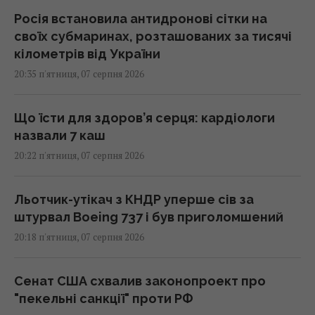
Росія встановила антидронові сітки на
своїх субмаринах, розташованих за тисячі
кілометрів від України
20:35 п'ятниця, 07 серпня 2026
Що їсти для здоров’я серця: кардіологи
назвали 7 каш
20:22 п'ятниця, 07 серпня 2026
Льотчик-утікач з КНДР уперше сів за
штурвал Boeing 737 і був приголомшений
20:18 п'ятниця, 07 серпня 2026
Сенат США схвалив законопроект про
"пекельні санкції" проти РФ