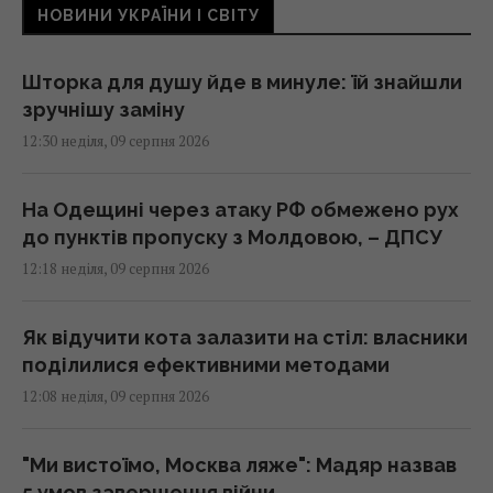
НОВИНИ УКРАЇНИ І СВІТУ
Шторка для душу йде в минуле: їй знайшли
зручнішу заміну
12:30 неділя, 09 серпня 2026
На Одещині через атаку РФ обмежено рух
до пунктів пропуску з Молдовою, – ДПСУ
12:18 неділя, 09 серпня 2026
Як відучити кота залазити на стіл: власники
поділилися ефективними методами
12:08 неділя, 09 серпня 2026
"Ми вистоїмо, Москва ляже": Мадяр назвав
5 умов завершення війни