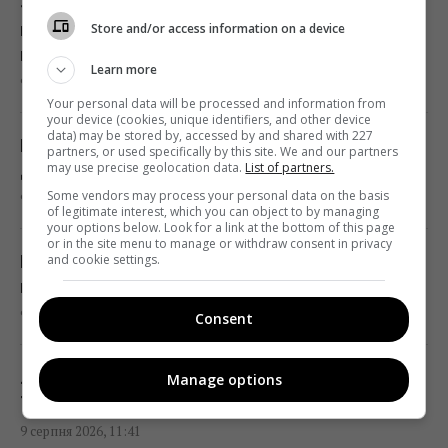
«Москва ляже»: Мадяр у день свого
Життя цих знаків Зодіаку перевернеться на
народження назвав 5 умов завершення
Store and/or access information on a device
180 градусів дуже скоро
війни
11:25 неділя, 09 серпня 2026
Learn more
9 серпня 2026, 12:31
Your personal data will be processed and information from
your device (cookies, unique identifiers, and other device
Як перевірити масло в домашніх умовах: 5
data) may be stored by, accessed by and shared with 227
Місячний календар на 10–16 серпня: час
partners, or used specifically by this site. We and our partners
способів виявити підробку
may use precise geolocation data.
List of partners.
долати небезпеку та шукати успіх
11:24 неділя, 09 серпня 2026
Some vendors may process your personal data on the basis
9 серпня 2026, 12:14
of legitimate interest, which you can object to by managing
your options below. Look for a link at the bottom of this page
or in the site menu to manage or withdraw consent in privacy
Росіяни просунулися у Часовому Яру, -
Помідори тріскаються прямо на кущі: чим
and cookie settings.
DeepState
полити у серпні, щоб врятувати урожай
11:16 неділя, 09 серпня 2026
9 серпня 2026, 12:09
Consent
Пенсіонер переїхав з Майорки на Таїланд і
Любовний гороскоп на 10–16 серпня:
Manage options
тепер називає себе "королем світу"
Терезам — краса, Скорпіонам — зміни
11:12 неділя, 09 серпня 2026
9 серпня 2026, 11:41