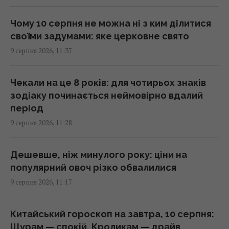
"Я не вивожу": переможниця "Холостяка"
Чому 10 серпня не можна ні з ким ділитися
приголомшила зізнанням після весілля
своїми задумами: яке церковне свято
11:06 неділя, 09 серпня 2026
9 серпня 2026, 11:37
Навіщо бризкати оцтом на ключі: простий
Чекали на це 8 років: для чотирьох знаків
домашній трюк, про який знають одиниці
зодіаку починається неймовірно вдалий
11:02 неділя, 09 серпня 2026
період
9 серпня 2026, 11:28
Фінляндія не передаватиме Україні ракети
Patriot: названо причину
Дешевше, ніж минулого року: ціни на
10:49 неділя, 09 серпня 2026
популярний овоч різко обвалилися
9 серпня 2026, 11:17
В Україні стався землетрус: яку область
сколихнуло
Китайський гороскоп на завтра, 10 серпня:
10:28 неділя, 09 серпня 2026
Щурам — спокій, Кроликам — драйв