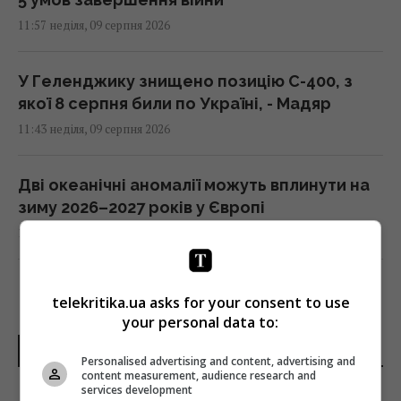
11:57 неділя, 09 серпня 2026
У Геленджику знищено позицію С-400, з
якої 8 серпня били по Україні, - Мадяр
11:43 неділя, 09 серпня 2026
Дві океанічні аномалії можуть вплинути на
зиму 2026–2027 років у Європі
11:40 неділя, 09 серпня 2026
Новий фільм Marvel б’є рекорд за
telekritika.ua asks for your consent to use
рекордом - він уже став головним хітом
your personal data to:
2026 року
ОСТАННІ НОВИНИ
11:38 неділя, 09 серпня 2026
Personalised advertising and content, advertising and
content measurement, audience research and
services development