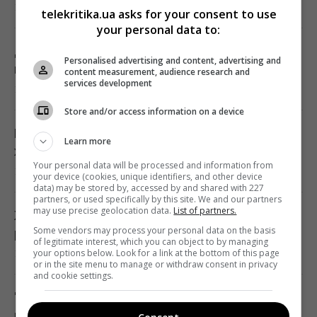
10 серпня 2026, 16:31
тунелю під затокою на 241 день
telekritika.ua asks for your consent to use
your personal data to:
15:51 понеділок, 10 серпня 2026
Долар дорожчає, євро зробив ривок:
Personalised advertising and content, advertising and
новий курс валют на 11 серпня
content measurement, audience research and
На японському острові створили рай для
services development
10 серпня 2026, 15:57
кроликів, але згодом з’явилися несподівані
гості
Store and/or access information on a device
15:40 понеділок, 10 серпня 2026
Що покласти в морозилку для економії:
Learn more
хитрий трюк проти великих рахунків
Your personal data will be processed and information from
10 серпня 2026, 15:44
Простій Червоноградської ЦЗФ залишає
your device (cookies, unique identifiers, and other device
data) may be stored by, accessed by and shared with 227
шахти без грошей на щоденну роботу, -
partners, or used specifically by this site. We and our partners
may use precise geolocation data.
List of partners.
депутат
Жінка вперше за 14 років з'їла м'ясо і
Some vendors may process your personal data on the basis
15:33 понеділок, 10 серпня 2026
розплакалася: що сталося
of legitimate interest, which you can object to by managing
your options below. Look for a link at the bottom of this page
10 серпня 2026, 15:36
or in the site menu to manage or withdraw consent in privacy
Росія хоче зупинити сухопутний
and cookie settings.
агроекспорт з України слідом за морським,
"Нікому не стане легше": у ВС закликали
– ISW
медіа не роздмухувати тему "незбитих