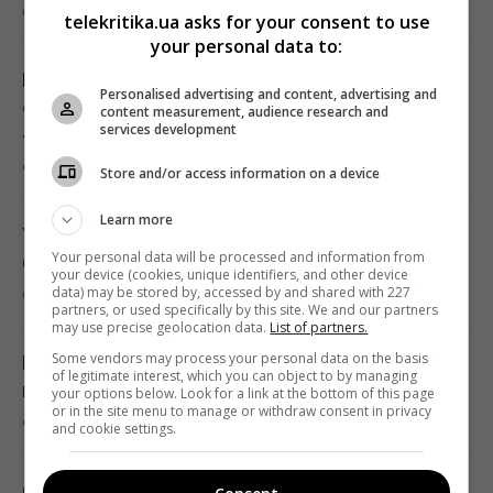
6 серпня 2026, 15:57
Переказ грошей на картку стає викликом:
telekritika.ua asks for your consent to use
your personal data to:
які незвичні новації вводять банки
15:34 четвер, 06 серпня 2026
Не відкладати життя на потім: ветеран
Personalised advertising and content, advertising and
освідчиться коханій у новому випуску
content measurement, audience research and
services development
«Караоке на майдані»
Росія може використати українські БпЛА
6 серпня 2026, 15:50
для атак на цілі в Балтії, - литовська
Store and/or access information on a device
розвідка
Learn more
15:33 четвер, 06 серпня 2026
У сина прихильниці Путіна Валерії сталася
Your personal data will be processed and information from
біда: що сталося
your device (cookies, unique identifiers, and other device
data) may be stored by, accessed by and shared with 227
6 серпня 2026, 15:28
Чому ми часто прокидаємося саме о 3-й
partners, or used specifically by this site. We and our partners
may use precise geolocation data.
List of partners.
годині ночі: пояснення вчених
Some vendors may process your personal data on the basis
15:30 четвер, 06 серпня 2026
Плодові мушки зникнуть миттєво: які 2
of legitimate interest, which you can object to by managing
продукти потрібно покласти на кухні
your options below. Look for a link at the bottom of this page
or in the site menu to manage or withdraw consent in privacy
6 серпня 2026, 15:13
Ремонт замість заміни: нові підходи до
and cookie settings.
відновлення алюмінієвих кузовів
15:25 четвер, 06 серпня 2026
Обласний центр України повністю