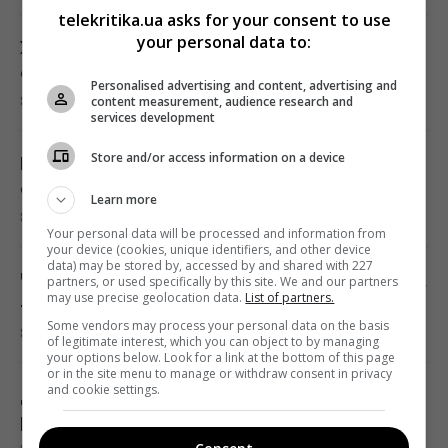
аналогом Starlink
telekritika.ua asks for your consent to use
your personal data to:
14:54 субота, 08 серпня 2026
Хитрий лайфхак від кухарів: навіщо кидати
сірники під час варіння яєць
Personalised advertising and content, advertising and
8 серпня 2026, 15:56
content measurement, audience research and
Уся лінійка iPhone 17 може подорожчати
services development
вже в понеділок: що відбувається
Store and/or access information on a device
14:51 субота, 08 серпня 2026
Навіщо кидати лід і сіль в унітаз: дешевий
спосіб спростити прибирання
Learn more
8 серпня 2026, 15:55
Чоловіка висміювали за посадку 11 тисяч
Your personal data will be processed and information from
дерев: за кілька років усі побачили
your device (cookies, unique identifiers, and other device
data) may be stored by, accessed by and shared with 227
результат
Чи обов'язково віддавати дитину у садочок
partners, or used specifically by this site. We and our partners
may use precise geolocation data.
List of partners.
14:50 субота, 08 серпня 2026
- вчені здивували дослідженням
Some vendors may process your personal data on the basis
8 серпня 2026, 15:47
of legitimate interest, which you can object to by managing
your options below. Look for a link at the bottom of this page
Росія знищує українське сільське
or in the site menu to manage or withdraw consent in privacy
господарство і саму природу України, -
and cookie settings.
Долар та євро в середині серпня: банкір
Forbes
розкрив, чи варто скуповувати валюту
14:41 субота, 08 серпня 2026