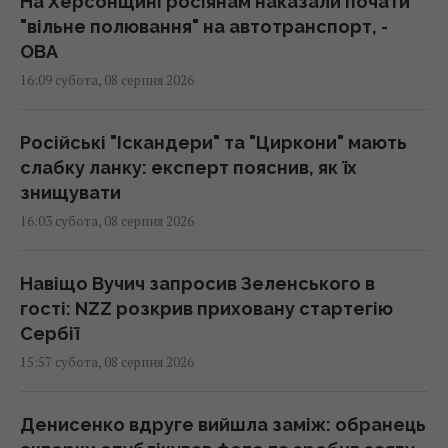
На Херсонщині росіянам наказали почати
"вільне полювання" на автотранспорт, -
ОВА
16:09 субота, 08 серпня 2026
Російські "Іскандери" та "Циркони" мають
слабку ланку: експерт пояснив, як їх
знищувати
16:03 субота, 08 серпня 2026
Навіщо Вучич запросив Зеленського в
гості: NZZ розкрив приховану стартегію
Сербії
15:57 субота, 08 серпня 2026
Денисенко вдруге вийшла заміж: обранець