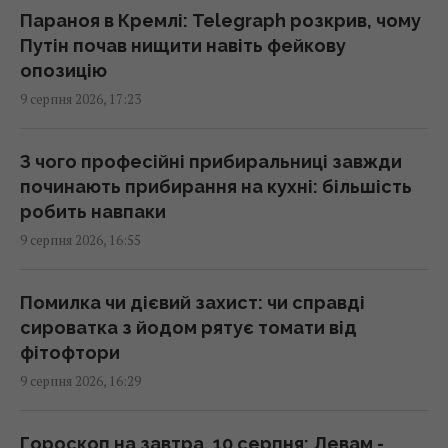
Генріх VIII буквально жив у хмарі парфумів:
Параноя в Кремлі: Telegraph розкрив, чому
причина була далеко не королівською
Путін почав нищити навіть фейкову
16:42 неділя, 09 серпня 2026
опозицію
9 серпня 2026, 17:23
Атаки на Wildberries можуть створити нові
проблеми для економіки РФ: у WSJ
З чого професійні прибиральниці завжди
розкрили деталі
починають прибирання на кухні: більшість
16:36 неділя, 09 серпня 2026
робить навпаки
9 серпня 2026, 16:55
Експерти радять вимірювати пульс перед
сном: для чого це потрібно
Помилка чи дієвий захист: чи справді
16:26 неділя, 09 серпня 2026
сироватка з йодом рятує томати від
фітофтори
9 серпня 2026, 16:29
Удосконалені "Герані" ворога: експерт
оцінив загрозу та розкрив спосіб протидії
16:09 неділя, 09 серпня 2026
Гороскоп на завтра, 10 серпня: Левам -