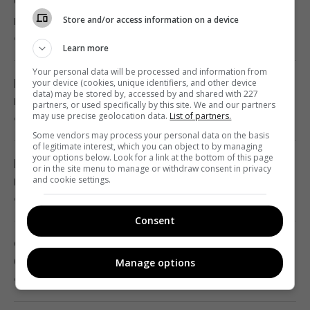
17:01 неділя, 09 серпня 2026
Чорна пліснява між плиточкою — як легко
позбутися її без шкоди здоров'ю
Store and/or access information on a device
9 серпня 2026, 17:52
Гороскоп на 10 серпня: Левам – діяти
Learn more
сміливіше, Тельцям – вибачення
Your personal data will be processed and information from
17:00 неділя, 09 серпня 2026
Шалена спека ще не минула: яким буде
your device (cookies, unique identifiers, and other device
data) may be stored by, accessed by and shared with 227
кінець літа та вересень в Україні
partners, or used specifically by this site. We and our partners
may use precise geolocation data.
List of partners.
9 серпня 2026, 17:37
Ескалація повітряної війни призвела до
Some vendors may process your personal data on the basis
росту жертв серед мирного населення
of legitimate interest, which you can object to by managing
your options below. Look for a link at the bottom of this page
України, – CNN
В одній з областей України евакуюють
or in the site menu to manage or withdraw consent in privacy
16:56 неділя, 09 серпня 2026
населення: в’їзд із дітьми заборонено
and cookie settings.
9 серпня 2026, 17:28
Consent
Метеозалежність – це не міф: лікарка
розповіла про вплив погоди на здоров’я
Скільки варити гриби насправді: таємниця
людей
безпечної та смачної страви
Manage options
16:56 неділя, 09 серпня 2026
9 серпня 2026, 17:24