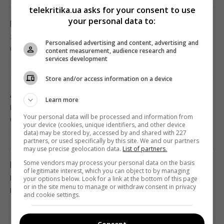
telekritika.ua asks for your consent to use
your personal data to:
USB-C у смартфоні вміє більше, ніж просто
Що насправді означає слово "єрунда" та
заряджати: 8 корисних функцій
звідки воно походить: відповідь здивує
Personalised advertising and content, advertising and
13:30 понеділок, 10 серпня 2026
багатьох
content measurement, audience research and
services development
10 серпня 2026, 13:23
С-300 не замінить Patriot, але може
Store and/or access information on a device
підсилити нашу систему ППО, - Тимочко
Американець об’їхав Україну й обрав
Learn more
13:19 понеділок, 10 серпня 2026
найкраще місто: рейтинг здивував
Your personal data will be processed and information from
багатьох
your device (cookies, unique identifiers, and other device
data) may be stored by, accessed by and shared with 227
10 серпня 2026, 12:59
Електромобілі швидко втрачають у
partners, or used specifically by this site. We and our partners
may use precise geolocation data.
List of partners.
вартості: експерт назвав головну причину
Some vendors may process your personal data on the basis
13:17 понеділок, 10 серпня 2026
Понад рік НАЗК ігнорує незаконне
of legitimate interest, which you can object to by managing
призначення голови ДРС Кучера до
your options below. Look for a link at the bottom of this page
or in the site menu to manage or withdraw consent in privacy
наглядової ради «Лісів України»
Монатік публічно звернувся до дружини та
and cookie settings.
10 серпня 2026, 12:51
показав їхні нові фото
13:13 понеділок, 10 серпня 2026