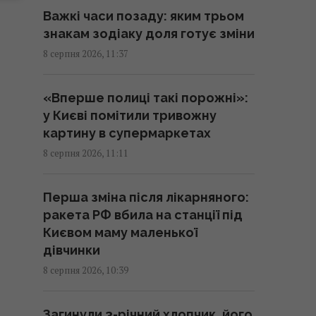
великі НПЗ після атаки
Важкі часи позаду: яким трьом
українських дронів
знакам зодіаку доля готує зміни
10:55 субота, 08 серпня 2026
8 серпня 2026, 11:37
Під джунглями В'єтнаму
«Вперше полиці такі порожні»:
виявили печеру з рідкісними
у Києві помітили тривожну
кам'яними "перлинами"
картину в супермаркетах
10:49 субота, 08 серпня 2026
8 серпня 2026, 11:11
Для чого потрібна кожна
Перша зміна після лікарняного:
сторона терки: про деякі
ракета РФ вбила на станції під
функції, про які ви не знали
Києвом маму маленької
10:42 субота, 08 серпня 2026
дівчинки
8 серпня 2026, 10:39
Водопостачання Львівщини під
загрозою: "Бориславська
Загинули 3-річний хлопчик, його