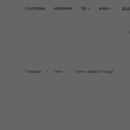
ГОЛОВНА
НОВИНИ
ТБ
КІНО
ДІ
Главная
Теги
Теги к записи: "кндр"