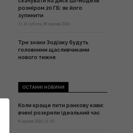
скачувати на диск ШІ-модель
розміром 20 ГБ: як його
зупинити
11:41 субота, 08 серпня 2026
Три знаки Зодіаку будуть
головними щасливчиками
нового тижня
11:36 субота, 08 серпня 2026
5 хвилин - і оси більше не
ОСТАННІ НОВИНИ
турбуватимуть: як швидко та
безпечно прибрати їхнє гніздо
Коли краще пити ранкову кави:
11:30 субота, 08 серпня 2026
вчені розкрили ідеальний час
8 серпня 2026, 11:59
Україна погодилася не