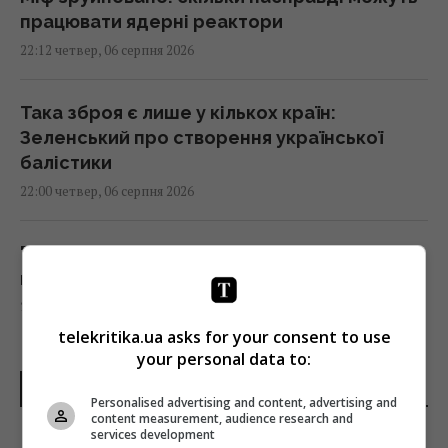
працювати ядерні реактори
22:12 четвер, 06 серпня 2026
Така зброя є лише у кількох країн:
Зеленський про створення української
балістики
22:00 четвер, 06 серпня 2026
"Динамо" здобуло важливу перемогу у
кваліфікації Ліги конференцій
21:57 четвер, 06 серпня 2026
telekritika.ua asks for your consent to use
your personal data to:
Анчоуси чи сардини: яка риба корисніша
ОСТАННІ НОВИНИ
21:47 четвер, 06 серпня 2026
Personalised advertising and content, advertising and
content measurement, audience research and
services development