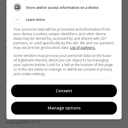
«Я не готовий»: чоловік путіністки Валерії
В Україну може потрапити антидронова
відкараскався від її сина-невдахи
Store and/or access information on a device
ракета CM-70 з Канади, - ЗМІ
6 серпня 2026, 23:26
21:42 четвер, 06 серпня 2026
Learn more
Your personal data will be processed and information from
Досвідчені туристи завжди кладуть у
your device (cookies, unique identifiers, and other device
Чим Україна може знищувати "Іскандери":
data) may be stored by, accessed by and shared with 227
валізу шапочку для душу: ось навіщо вона
partners, or used specifically by this site. We and our partners
експерти назвали єдиний реальний варіант
потрібна
may use precise geolocation data.
List of partners.
21:24 четвер, 06 серпня 2026
Some vendors may process your personal data on the basis
6 серпня 2026, 23:03
of legitimate interest, which you can object to by managing
your options below. Look for a link at the bottom of this page
or in the site menu to manage or withdraw consent in privacy
Частина ракети SpaceX розбилася об
«Їй було всього 26»: померла популярна
and cookie settings.
Місяць: вчені розповіли про побачене в
блогерка, яка надихала мільйони
телескоп
6 серпня 2026, 22:53
Consent
20:58 четвер, 06 серпня 2026
Україна може отримати новий захист від
Manage options
Китай оточив пустелю деревами: через
ракет РФ: Сікорський зробив важливу заяву
роки вона почала поглинати більше CO₂
6 серпня 2026, 22:51
20:52 четвер, 06 серпня 2026