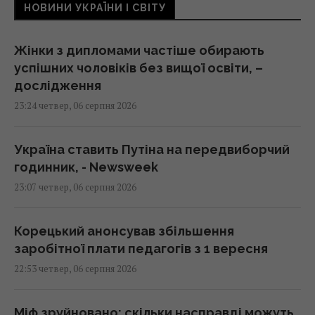
НОВИНИ УКРАЇНИ І СВІТУ
Жінки з дипломами частіше обирають
успішних чоловіків без вищої освіти, –
дослідження
23:24 четвер, 06 серпня 2026
Україна ставить Путіна на передвиборчий
годинник, - Newsweek
23:07 четвер, 06 серпня 2026
Корецький анонсував збільшення
заробітної плати педагогів з 1 вересня
22:53 четвер, 06 серпня 2026
Міф зруйновано: скільки насправді можуть