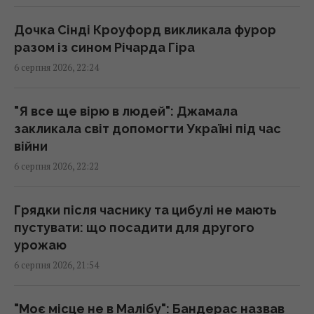
Дочка Сінді Кроуфорд викликала фурор
"Стародавній" римський театр, популярний
разом із сином Річарда Гіра
серед туристів, виявився підробкою
6 серпня 2026, 22:24
20:49 четвер, 06 серпня 2026
"Я все ще вірю в людей": Джамала
Ці знаки на долоні є не у всіх: що вони
закликала світ допомогти Україні під час
означають
війни
20:45 четвер, 06 серпня 2026
6 серпня 2026, 22:22
Дістатися "нуля" стає майже неможливим
Грядки після часнику та цибулі не мають
завданням, - Business Insider
пустувати: що посадити для другого
20:18 четвер, 06 серпня 2026
урожаю
6 серпня 2026, 21:54
Після скандалу у Федерації футболу
Інфантіно зберіг посаду, хоча Європа йому
"Моє місце не в Малібу": Бандерас назвав