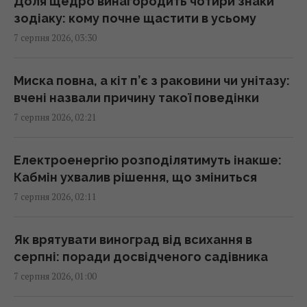
23:58 четвер, 06 серпня 2026
Доля щедро винагородить чотири знаки
зодіаку: кому почне щастити в усьому
7 серпня 2026, 03:30
Атака дронів на Москву: аналітики оцінили
ефективність роботи російської ППО
23:39 четвер, 06 серпня 2026
Миска повна, а кіт п’є з раковини чи унітазу:
вчені назвали причину такої поведінки
7 серпня 2026, 02:21
Жінки з дипломами частіше обирають
успішних чоловіків без вищої освіти, –
дослідження
Електроенергію розподілятимуть інакше:
23:24 четвер, 06 серпня 2026
Кабмін ухвалив рішення, що зміниться
7 серпня 2026, 02:11
Україна ставить Путіна на передвиборчий
годинник, - Newsweek
Як врятувати виноград від всихання в
23:07 четвер, 06 серпня 2026
серпні: поради досвідченого садівника
7 серпня 2026, 01:00
Корецький анонсував збільшення