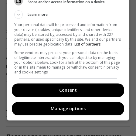
Store and/or access information on a device
7 серпня 2026, 05:11
ексчиновниця НАТО про надання ракет
Україні
Learn more
01:19 п'ятниця, 07 серпня 2026
Яка ідеальна пара для Близнюків: три
Your personal data will be processed and information from
your device (cookies, unique identifiers, and other device
знаки, з якими союз є майже бездоганним
data) may be stored by, accessed by and shared with 227
7 серпня 2026, 04:54
partners, or used specifically by this site. We and our partners
Одне налаштування, яке варто змінити всім
may use precise geolocation data.
List of partners.
власникам нових телевізорів
Some vendors may process your personal data on the basis
of legitimate interest, which you can object to by managing
00:25 п'ятниця, 07 серпня 2026
Супертест на IQ: потрібно знайти 3
your options below. Look for a link at the bottom of this page
відмінності на картинці лісової вечері за 17
or in the site menu to manage or withdraw consent in privacy
and cookie settings.
с
"Нам самим потрібні": Трамп відреагував на
7 серпня 2026, 04:00
прохання Зеленського надати ракети до
Consent
Patriot
00:22 п'ятниця, 07 серпня 2026
Як заточити ножиці за допомогою цукру за
Manage options
2 хвилини - лайфхак від кухаря
7 серпня 2026, 03:58
Вчені виявили відбитки пальців на кераміці
віком 8000 років: що їх здивувало