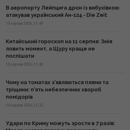
В аеропорту Лейпцига дрон із вибухівкою
У Британії пропонують розширити ядерну
атакував український Ан-124 - Die Zeit
"парасольку" на Україну та партнерів поза
10 серпня 2026, 11:49
НАТО
12:26 понеділок, 10 серпня 2026
Китайський гороскоп на 11 серпня: Змія
ловить момент, а Щуру краще не
Від’ємне зростання нафтогазових доходів
поспішати
РФ
10 серпня 2026, 11:48
12:25 понеділок, 10 серпня 2026
Чому на томатах з’являються плями та
РФ атакує українські порти покращеними
тріщини: п’ять небезпечних хвороб
"Геранями": Forbes пояснив їхню небезпеку
помідорів
12:17 понеділок, 10 серпня 2026
10 серпня 2026, 11:32
У Римі від спеки рятуються під землею, -
Удари по Криму можуть зрости в 7 разів:
The Independent (фото)