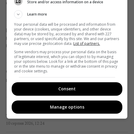
Store and/or access information on a device
багатьох
Зірка "Білого лотоса" вперше стала мамою
10 серпня 2026, 12:59
Learn more
12:35 понеділок, 10 серпня 2026
Your personal data will be processed and information from
your device (cookies, unique identifiers, and other device
Понад рік НАЗК ігнорує незаконне
iPhone 18 Pro вийде вже наступного місяця:
data) may be stored by, accessed by and shared with 227
призначення голови ДРС Кучера до
partners, or used specifically by this site. We and our partners
розкрито 10 головних нововведень
may use precise geolocation data.
List of partners.
наглядової ради «Лісів України»
12:35 понеділок, 10 серпня 2026
Some vendors may process your personal data on the basis
10 серпня 2026, 12:51
of legitimate interest, which you can object to by managing
your options below. Look for a link at the bottom of this page
or in the site menu to manage or withdraw consent in privacy
Досвідчена туристка назвала найкращі
and cookie settings.
Чому 11 серпня не можна відвідувати
місця для соло-відпочинку 40+
кладовища: яке церковне свято
12:35 понеділок, 10 серпня 2026
10 серпня 2026, 12:50
Consent
Пророцтво "Живого Нострадамуса" на
Manage options
Як прибрати пил з рослин: простий трюк,
другу половину 2026 року холодить душу:
який замінить нудне протирання листя
що станеться
10 серпня 2026, 12:24
12:31 понеділок, 10 серпня 2026