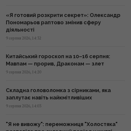
пошуки дають лише 11 секунд
14:16 неділя, 09 серпня 2026
«Я готовий розкрити секрет»: Олександр
Пономарьов раптово змінив сферу
діяльності
Випросила рецепт кабачків по-корейськи у
9 серпня 2026, 14:32
продавця на ринку: готую їх просто так і на
зиму
14:05 неділя, 09 серпня 2026
Китайський гороскоп на 10–16 серпня:
Мавпам — прорив, Драконам — злет
9 серпня 2026, 14:20
Одеса вночі пережила наймасштабніший
удар за весь час повномасштабної війни, –
Коваленко
Складна головоломка з сірниками, яка
13:59 неділя, 09 серпня 2026
заплутає навіть найкмітливіших
9 серпня 2026, 14:03
Підводний човен, проданий Канаді за £1,
потопив американський крейсер
"Я не вивожу": переможниця "Холостяка"