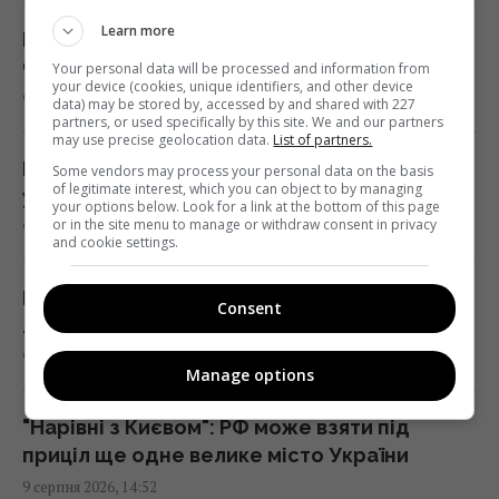
невпізнання
Learn more
14:51 неділя, 09 серпня 2026
Народжені у конкретні чотири місяці
частіше досягають великих висот у кар'єрі
Your personal data will be processed and information from
your device (cookies, unique identifiers, and other device
9 серпня 2026, 15:34
data) may be stored by, accessed by and shared with 227
Окупанти почали відправляти на штурм
partners, or used specifically by this site. We and our partners
танки з активним захистом від FPV-дронів
may use precise geolocation data.
List of partners.
14:44 неділя, 09 серпня 2026
Ніяка не "кукушка" і не "аїст": як
Some vendors may process your personal data on the basis
of legitimate interest, which you can object to by managing
українською правильно називати птахів
your options below. Look for a link at the bottom of this page
or in the site menu to manage or withdraw consent in privacy
9 серпня 2026, 15:33
Американський трюк із картоплею фрі
and cookie settings.
допомагає швидко загустити суп
14:38 неділя, 09 серпня 2026
Щипці для барбекю в авто — несподіваний
Consent
лайфхак, який врятує водія
9 серпня 2026, 15:05
Хіт 1983 року став однією з "найкращих
Manage options
літніх пісень усіх часів": у чому її таємниця
14:27 неділя, 09 серпня 2026
"Нарівні з Києвом": РФ може взяти під
приціл ще одне велике місто України
9 серпня 2026, 14:52
Три яблука сховалися серед птахів: на їх