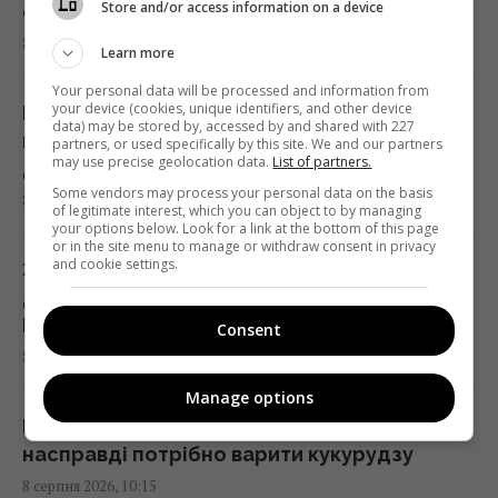
Store and/or access information on a device
супермаркетах
У США вчені виявили рибу, яка може жити
8 серпня 2026, 11:11
понад 400 років: що про неї відомо
Learn more
09:30 субота, 08 серпня 2026
Your personal data will be processed and information from
your device (cookies, unique identifiers, and other device
Перша зміна після лікарняного: ракета РФ
data) may be stored by, accessed by and shared with 227
вбила на станції під Києвом маму маленької
partners, or used specifically by this site. We and our partners
"Цій людині не місце тут": Усик різко
may use precise geolocation data.
List of partners.
дівчинки
засудив рішення МОК щодо Росії на
Some vendors may process your personal data on the basis
8 серпня 2026, 10:39
Олімпіаді
of legitimate interest, which you can object to by managing
your options below. Look for a link at the bottom of this page
09:27 субота, 08 серпня 2026
or in the site menu to manage or withdraw consent in privacy
and cookie settings.
Загинули 3-річний хлопчик, його бабуся та
дідусь: Зеленський розкрив деталі атаки
Жодну балістичну ракету не збили:
РФ
Consent
Повітряні сили розкрили деталі нічної
8 серпня 2026, 10:28
атаки росіян
Manage options
09:26 субота, 08 серпня 2026
Більшість робить помилку: скільки
насправді потрібно варити кукурудзу
Що придумати замість дверей у кімнату: 4
8 серпня 2026, 10:15
оригінальні та недорогі рішення