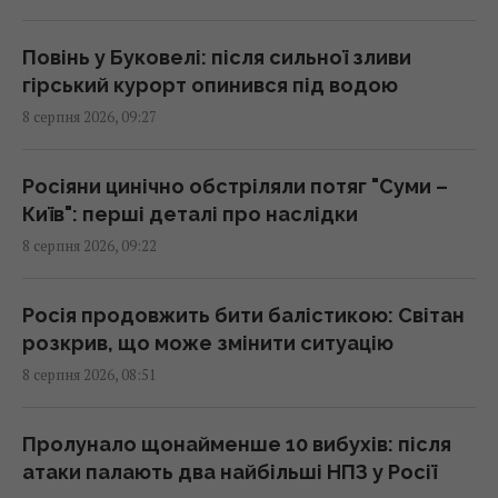
09:25 субота, 08 серпня 2026
Повінь у Буковелі: після сильної зливи
гірський курорт опинився під водою
"Сміливо і мужньо": ЗМІ розкрили, хто
8 серпня 2026, 09:27
врятував український літак від дрона в
Лейпцигу
08:59 субота, 08 серпня 2026
Росіяни цинічно обстріляли потяг "Суми –
Київ": перші деталі про наслідки
8 серпня 2026, 09:22
Що не слід робити після вечері:
гастроентерологи назвали три поради для
здорового травлення
Росія продовжить бити балістикою: Світан
08:58 субота, 08 серпня 2026
розкрив, що може змінити ситуацію
8 серпня 2026, 08:51
Вийшов трейлер нового римейку "Афери
Томаса Крауна" від Майкла Б. Джордана
Пролунало щонайменше 10 вибухів: після
08:34 субота, 08 серпня 2026
атаки палають два найбільші НПЗ у Росії