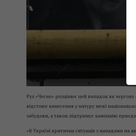
Рух «Чесно» розцінює цей випадок як чергову 
відстоює винесення у натуру межі національно
забудови, а також підтримує кампанію приєд
«В Україні критична ситуація з нападами на ак