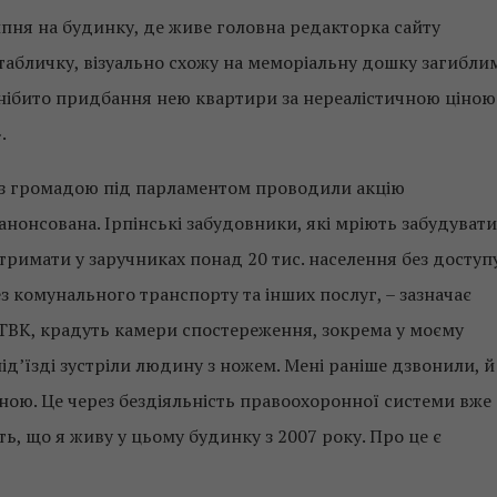
ипня на будинку, де живе головна редакторка сайту
 табличку, візуально схожу на меморіальну дошку загиблим
нібито придбання нею квартири за нереалістичною ціною
.
и з громадою під парламентом проводили акцію
анонсована. Ірпінські забудовники, які мріють забудувати
і тримати у заручниках понад 20 тис. населення без доступ
з комунального транспорту та інших послуг, – зазначає
 ТВК, крадуть камери спостереження, зокрема у моєму
ід’їзді зустріли людину з ножем. Мені раніше дзвонили, й
ною. Це через бездіяльність правоохоронної системи вже
ють, що я живу у цьому будинку з 2007 року. Про це є