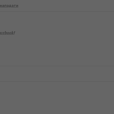
е нападати
acebook
!