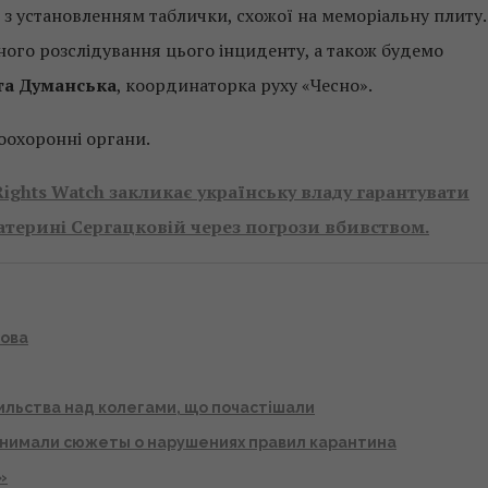
г з установленням таблички, схожої на меморіальну плиту.
ного розслідування цього інциденту, а також будемо
та Думанська
, координаторка руху «Чесно».
оохоронні органи.
ights Watch закликає українську владу гарантувати
атерині Сергацковій через погрози вбивством.
лова
ильства над колегами, що почастішали
снимали сюжеты о нарушениях правил карантина
»