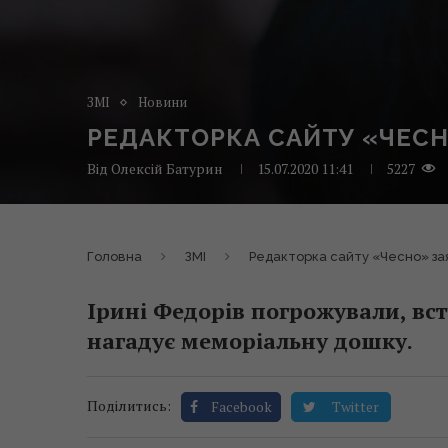
ЗМІ
Новини
РЕДАКТОРКА САЙТУ «ЧЕСН
Від
Олексій Батурин
15.07.2020 11:41
5227
Головна
ЗМІ
Редакторка сайту «Чесно» зая
Ірині Федорів погрожували, вс
нагадує меморіальну дошку.
Поділитись:
Facebook
Twitter