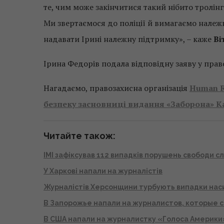
те, чим може закінчитися такий нібито тролін
Ми звертаємося до поліції й вимагаємо належ
надавати Ірині належну підтримку», – каже
Ві
Ірина Федорів подала відповідну заяву у прав
Нагадаємо, правозахисна організація
Human R
безпеку засновниці видання «Заборона» К
Читайте також:
ІМІ зафіксував 112 випадків порушень свободи с
У Харкові напали на журналістів
Журналістів Херсонщини турбують випадки нас
В Запорожье напали на журналистов, которые 
В США напали на журналистку «Голоса Америки