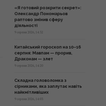
«Я готовий розкрити секрет»:
Випросила рецепт кабачків по-
Олександр Пономарьов
корейськи у продавця на ринку:
раптово змінив сферу
готую їх просто так і на зиму
діяльності
14:05 неділя, 09 серпня 2026
9 серпня 2026, 14:32
Одеса вночі пережила
Китайський гороскоп на 10–16
наймасштабніший удар за весь
серпня: Мавпам — прорив,
час повномасштабної війни, –
Драконам — злет
Коваленко
9 серпня 2026, 14:20
13:59 неділя, 09 серпня 2026
Складна головоломка з
Підводний човен, проданий
сірниками, яка заплутає навіть
Канаді за £1, потопив
найкмітливіших
американський крейсер
9 серпня 2026, 14:03
13:57 неділя, 09 серпня 2026