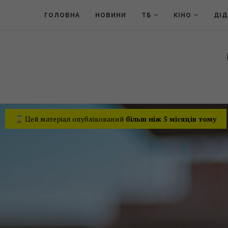
ГОЛОВНА
НОВИНИ
ТБ
КІНО
ДІ
Цей матеріал опублікований
більш ніж 5 місяців тому