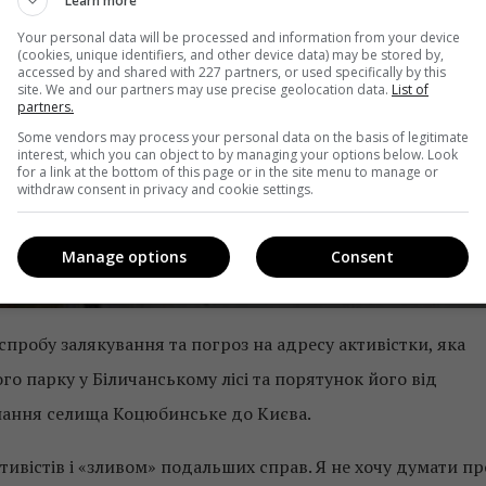
Learn more
Your personal data will be processed and information from your device
(cookies, unique identifiers, and other device data) may be stored by,
accessed by and shared with 227 partners, or used specifically by this
site. We and our partners may use precise geolocation data.
List of
partners.
Some vendors may process your personal data on the basis of legitimate
interest, which you can object to by managing your options below. Look
for a link at the bottom of this page or in the site menu to manage or
withdraw consent in privacy and cookie settings.
Manage options
Consent
спробу залякування та погроз на адресу активістки, яка
го парку у Біличанському лісі та порятунок його від
нання селища Коцюбинське до Києва.
тивістів і «зливом» подальших справ. Я не хочу думати пр