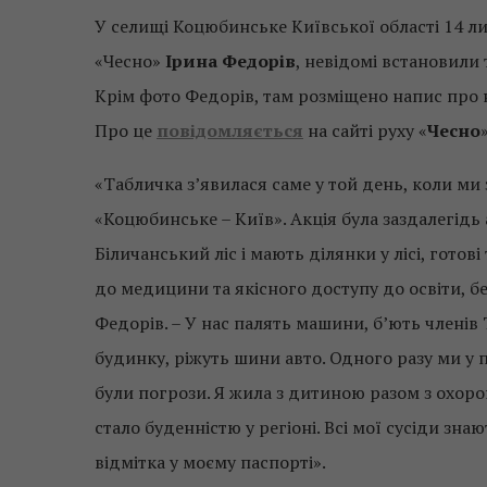
У селищі Коцюбинське Київської області 14 л
«Чесно»
Ірина Федорів
, невідомі встановили
Крім фото Федорів, там розміщено напис про 
Про це
повідомляється
на сайті руху «
Чесно
»
«Табличка з’явилася саме у той день, коли м
«Коцюбинське – Київ». Акція була заздалегідь 
Біличанський ліс і мають ділянки у лісі, готов
до медицини та якісного доступу до освіти, бе
Федорів. – У нас палять машини, б’ють членів
будинку, ріжуть шини авто. Одного разу ми у п
були погрози. Я жила з дитиною разом з охоро
стало буденністю у регіоні. Всі мої сусіди зна
відмітка у моєму паспорті».