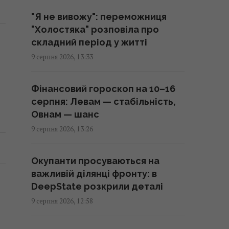
"Я не вивожу": переможниця
Ціль Росії №1: The Times
"Холостяка" розповіла про
розповів, як працює
складний період у житті
український загін "глибоких
9 серпня 2026, 13:33
ударів" по РФ
13:55 неділя, 09 серпня 2026
Фінансовий гороскоп на 10–16
серпня: Левам — стабільність,
Зарядка електрокара від
Овнам — шанс
розетки у квартирі може
9 серпня 2026, 13:26
обернутися серйозними
проблемами, - електрик
Окупанти просуваються на
13:48 неділя, 09 серпня 2026
важливій ділянці фронту: в
DeepState розкрили деталі
Газова, електрична чи
9 серпня 2026, 12:58
індукційна: яка плита готує їжу
найшвидше