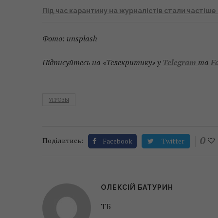
Під час карантину на журналістів стали частіш
Фото: unsplash
Підписуйтесь на «Телекритику» у
Telegram
та
F
УГРОЗЫ
0
Поділитись:
Facebook
Twitter
ОЛЕКСІЙ БАТУРИН
ТБ