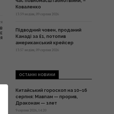
час повномасштабної війни, –
Коваленко
13:59 неділя, 09 серпня 2026
тя
ІВ
Підводний човен, проданий
НЕ
Канаді за £1, потопив
Я
американський крейсер
13:57 неділя, 09 серпня 2026
Ціль Росії №1: The Times
розповів, як працює
ОСТАННІ НОВИНИ
український загін "глибоких
ударів" по РФ
Китайський гороскоп на 10–16
13:55 неділя, 09 серпня 2026
серпня: Мавпам — прорив,
Драконам — злет
Зарядка електрокара від
9 серпня 2026, 14:20