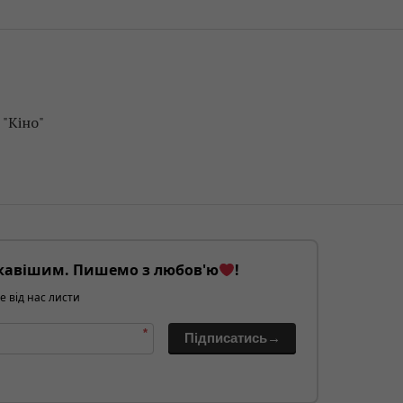
"Кіно"
кавішим. Пишемо з любов'ю
!
е від нас листи
*
Підписатись→