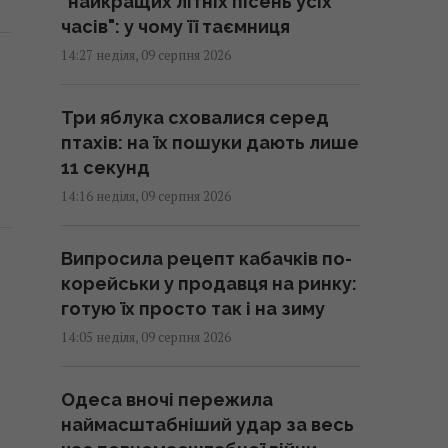
"найкращих літніх пісень усіх
часів": у чому її таємниця
14:27 неділя, 09 серпня 2026
Три яблука сховалися серед
птахів: на їх пошуки дають лише
11 секунд
14:16 неділя, 09 серпня 2026
Випросила рецепт кабачків по-
корейськи у продавця на ринку:
готую їх просто так і на зиму
14:05 неділя, 09 серпня 2026
Одеса вночі пережила
наймасштабніший удар за весь