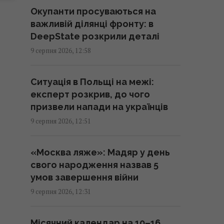
дають Україні МіГи" - неправда:
Окупанти просуваються на
посол роз’яснив ситуацію
важливій ділянці фронту: в
13:18 неділя, 09 серпня 2026
DeepState розкрили деталі
9 серпня 2026, 12:58
Одна чашка цього напою на
день може допомогти печінці, -
Ситуація в Польщі на межі:
дієтологи
експерт розкрив, до чого
13:11 неділя, 09 серпня 2026
призвели напади на українців
9 серпня 2026, 12:51
Пономарьов у день 53-річчя
розкрив "свій найбільший
«Москва ляже»: Мадяр у день
секрет": до чого тут ШІ
свого народження назвав 5
12:47 неділя, 09 серпня 2026
умов завершення війни
9 серпня 2026, 12:31
Не "костилі", не "коляска" і не
"носилки": як правильно казати
Місячний календар на 10–16