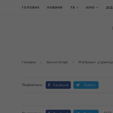
ГОЛОВНА
НОВИНИ
ТБ
КІНО
ДІ
Головна
Без категорії
ProПрокат: 5 прем’єр
Поділитись:
Facebook
Twitter