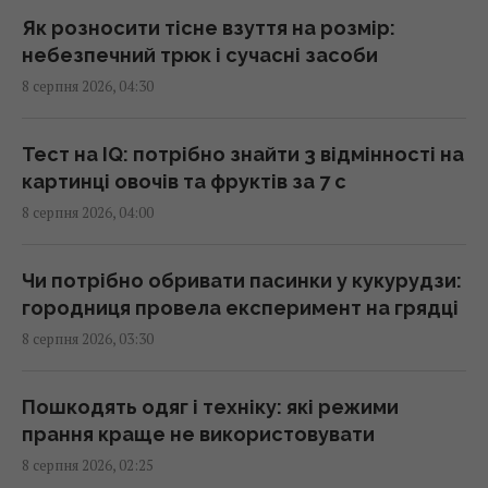
02:18 субота, 08 серпня 2026
Як розносити тісне взуття на розмір:
небезпечний трюк і сучасні засоби
8 серпня 2026, 04:30
Саудівська Аравія, Пакистан і Туреччина
уклали угоду про взаємну оборону, -
Reuters
Тест на IQ: потрібно знайти 3 відмінності на
01:44 субота, 08 серпня 2026
картинці овочів та фруктів за 7 с
8 серпня 2026, 04:00
Експерти назвали 10 речей, які варто знати
про Прагу перед поїздкою
Чи потрібно обривати пасинки у кукурудзи:
01:15 субота, 08 серпня 2026
городниця провела експеримент на грядці
8 серпня 2026, 03:30
Росія просуває іноземним замовникам нову
ракету для Су-57, - ЗМІ
Пошкодять одяг і техніку: які режими
00:32 субота, 08 серпня 2026
прання краще не використовувати
8 серпня 2026, 02:25