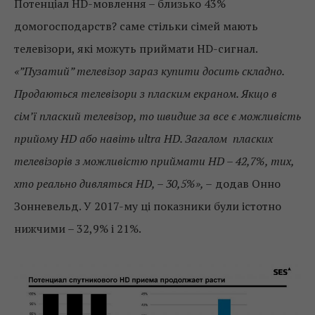
Потенціал HD-мовлення – близько 43%
домогосподарств? саме стільки сімей мають
телевізори, які можуть приймати HD-сигнал.
«”Пузатий” телевізор зараз купити досить складно.
Продаються телевізори з пласким екраном. Якщо в
сім’ї плаский телевізор, то швидше за все є можливість
прийому HD або навіть ultra HD. Загалом пласких
телевізорів з можливістю приймати HD – 42,7%, тих,
хто реально дивляться HD, – 30,5%», –
додав Онно
Зонневельд. У 2017-му ці показники були істотно
нижчими – 32,9% і 21%.