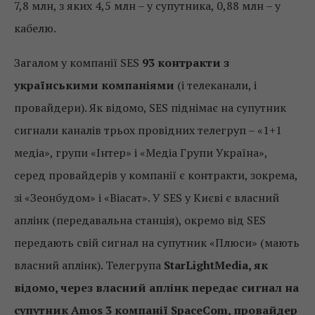
7,8 млн, з яких 4,5 млн – у супутника, 0,88 млн – у
кабелю.
Загалом у компанії SES
93 контракти з
українськими компаніями
(і телеканали, і
провайдери). Як відомо, SES піднімає на супутник
сигнали каналів трьох провідних телегруп – «1+1
медіа», групи «Інтер» і «Медіа Групи Україна»,
серед провайдерів у компанії є контракти, зокрема,
зі «Зеонбудом» і «Віасат». У SES у Києві є власний
аплінк (передавальна станція), окремо від SES
передають свій сигнал на супутник «Плюси» (мають
власний аплінк). Телегрупа
StarLightMedia, як
відомо, через власний аплінк передає сигнал на
супутник Amos 3 компанії SpaceCom, провайдер