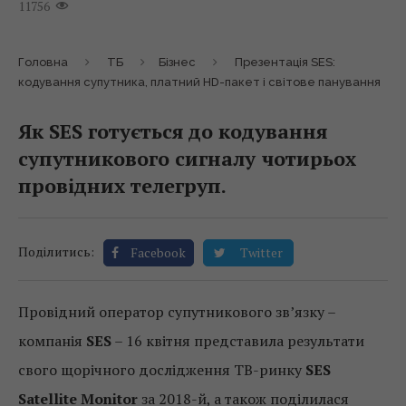
11756
Головна
ТБ
Бізнес
Презентація SES:
кодування супутника, платний HD-пакет і світове панування
Як SES готується до кодування
супутникового сигналу чотирьох
провідних телегруп.
Поділитись:
Facebook
Twitter
Провідний оператор супутникового зв’язку –
компанія
SES
– 16 квітня представила результати
свого щорічного дослідження ТВ-ринку
SES
Satellite Monitor
за 2018-й, а також поділилася