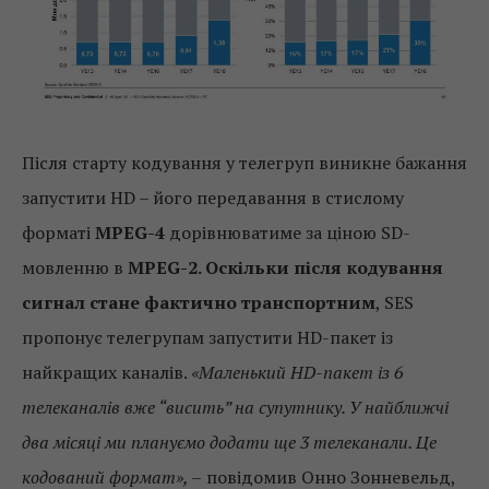
Після старту кодування у телегруп виникне бажання
запустити HD – його передавання в стислому
форматі
MPEG-4
дорівнюватиме за ціною SD-
мовленню в
MPEG-2. Оскільки після кодування
сигнал стане фактично транспортним
, SES
пропонує телегрупам запустити HD-пакет із
найкращих каналів.
«Маленький HD-пакет із 6
телеканалів вже “висить” на супутнику. У найближчі
два місяці ми плануємо додати ще 3 телеканали. Це
кодований формат», –
повідомив Онно Зонневельд,