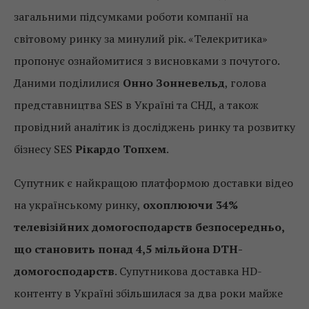
загальними підсумками роботи компанії на
світовому ринку за минулий рік. «Телекритика»
пропонує ознайомитися з висновками з почутого.
Даними поділилися
Онно Зонневельд
, голова
представництва SES в Україні та СНД, а також
провідний аналітик із досліджень ринку та розвитку
бізнесу SES
Рікардо Топхем
.
Супутник є найкращою платформою доставки відео
на українському ринку,
охоплюючи 34%
телевізійних домогосподарств безпосередньо,
що становить понад 4,5 мільйона DTH-
домогосподарств
. Супутникова доставка HD-
контенту в Україні збільшилася за два роки майже