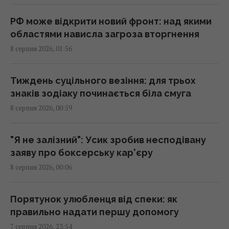
Старий монітор ще рано викидати: як
використати його повторно з користю
РФ може відкрити новий фронт: над якими
00:05 субота, 08 серпня 2026
областями нависла загроза вторгнення
8 серпня 2026, 01:56
Вчені знайшли молоток зі слонової кістки
віком 500 000 років: про що він свідчить
Тиждень суцільного везіння: для трьох
23:58 п'ятниця, 07 серпня 2026
знаків зодіаку починається біла смуга
8 серпня 2026, 00:59
Зеленський відреагував на ухвалення
Сенатом США законопроєкту щодо санкцій
"Я не залізний": Усик зробив несподівану
проти РФ
заяву про боксерську кар'єру
23:53 п'ятниця, 07 серпня 2026
8 серпня 2026, 00:06
Є два варіанти: експерт назвав країни, які
Порятунок улюбленця від спеки: як
можуть допомогти Україні з ракетами до
правильно надати першу допомогу
Patriot
7 серпня 2026, 23:54