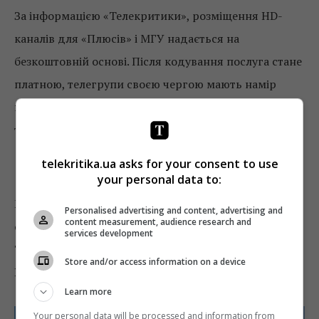
За інформацією «Телекритики», розміщення HD-
каналів для «Плюсів» і МГУ надається на
безкоштовній основі. Після кодування послуга стане
платною, телегрупи своєю чергою мають намір
надавати HD-сигнал провайдерам платного
телебачення за окрему оплату.
telekritika.ua asks for your consent to use
Світові успіхи SES
your personal data to:
Минулого року компанія збільшила технічне
Personalised advertising and content, advertising and
content measurement, audience research and
охоплення в Європі, Латинській Америці, Азіатсько-
services development
Тихоокеанському регіоні та Африці, розповів
Store and/or access information on a device
Рікардо Топхем
.
Learn more
Your personal data will be processed and information from