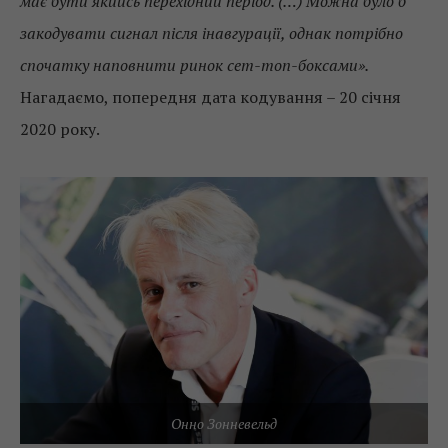
має бути якийсь перехідний період. (…) Можна було б
закодувати сигнал після інавгурації, однак потрібно
спочатку наповнити ринок сет-топ-боксами».
Нагадаємо, попередня дата кодування – 20 січня
2020 року.
Онно Зонневельд