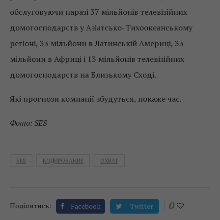
обслуговуючи наразі 37 мільйонів телевізійних
домогосподарств у Азіатсько-Тихоокеанському
регіоні, 33 мільйони в Латинській Америці, 33
мільйони в Африці і 13 мільйонів телевізійних
домогосподарств на Близькому Сході.
Які прогнози компанії збудуться, покаже час.
Фото: SES
SES
КОДИРОВАНИЕ
ОХВАТ
0
Поділитись:
Facebook
Twitter