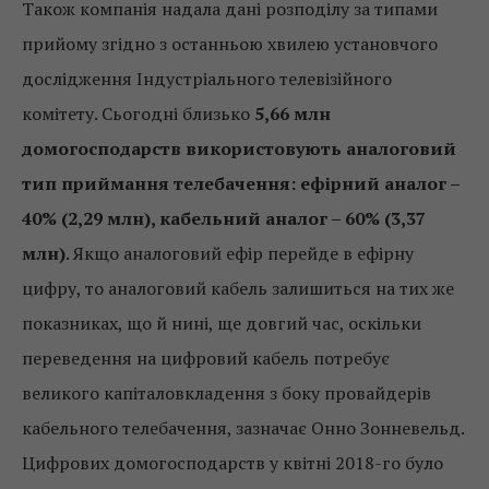
Також компанія надала дані розподілу за типами
прийому згідно з останньою хвилею установчого
дослідження Індустріального телевізійного
комітету. Сьогодні близько
5,66 млн
домогосподарств використовують аналоговий
тип приймання телебачення: ефірний аналог –
40% (2,29 млн), кабельний аналог – 60% (3,37
млн)
. Якщо аналоговий ефір перейде в ефірну
цифру, то аналоговий кабель залишиться на тих же
показниках, що й нині, ще довгий час, оскільки
переведення на цифровий кабель потребує
великого капіталовкладення з боку провайдерів
кабельного телебачення, зазначає Онно Зонневельд.
Цифрових домогосподарств у квітні 2018-го було