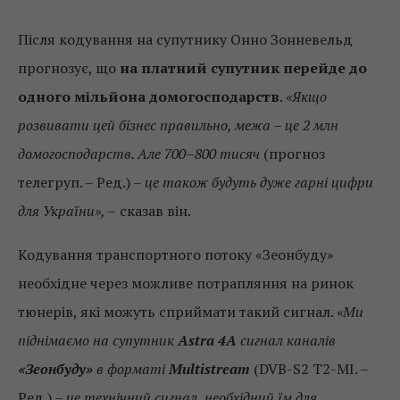
Після кодування на супутнику Онно Зонневельд
прогнозує, що
на платний супутник перейде до
одного мільйона домогосподарств
.
«Якщо
розвивати цей бізнес правильно, межа – це 2 млн
домогосподарств. Але 700–800 тисяч
(прогноз
телегруп. – Ред.) –
це також будуть дуже гарні цифри
для України», –
сказав він.
Кодування транспортного потоку «Зеонбуду»
необхідне через можливе потрапляння на ринок
тюнерів, які можуть сприймати такий сигнал.
«Ми
піднімаємо на супутник
Astra 4A
сигнал каналів
«Зеонбуду»
в форматі
Multistream
(DVB-S2 T2-MI. –
Ред.)
– це технічний сигнал, необхідний їм для