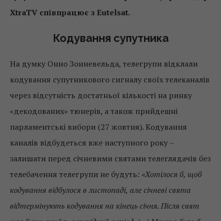
XtraTV співпрацює з Eutelsat
.
Кодування супутника
На думку Онно Зонневельда, телегрупи відклали
кодування супутникового сигналу своїх телеканалів
через відсутність достатньої кількості на ринку
«декодованих» тюнерів, а також прийдешні
парламентські вибори (27 жовтня). Кодування
каналів відбудеться вже наступного року –
залишати перед січневими святами телеглядачів без
телебачення телегрупи не будуть:
«Хотілося б, щоб
кодування відбулося в листопаді, але січневі свята
відтермінують кодування на кінець січня. Після свят