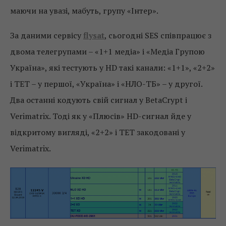
маючи на увазі, мабуть, групу «Інтер».
За даними сервісу
flysat
, сьогодні SES співпрацює з
двома телегрупами – «1+1 медіа» і «Медіа Групою
Україна», які тестують у HD такі канали: «1+1», «2+2»
і ТЕТ – у першої, «Україна» і «НЛО-ТБ» – у другої.
Два останні кодують свій сигнал у BetaCrypt і
Verimatrix. Тоді як у «Плюсів» HD-сигнал йде у
відкритому вигляді, «2+2» і ТЕТ закодовані у
Verimatrix.