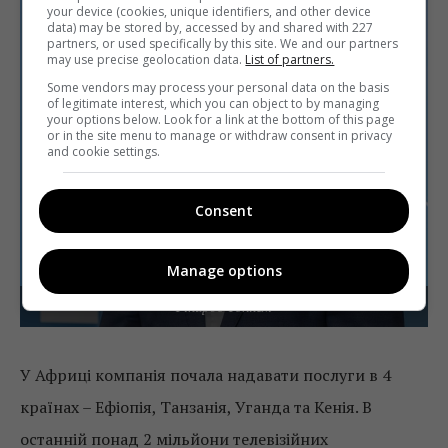
your device (cookies, unique identifiers, and other device
data) may be stored by, accessed by and shared with 227
partners, or used specifically by this site. We and our partners
may use precise geolocation data.
List of partners.
Some vendors may process your personal data on the basis
of legitimate interest, which you can object to by managing
your options below. Look for a link at the bottom of this page
or in the site menu to manage or withdraw consent in privacy
and cookie settings.
Consent
Manage options
Рікардо Топхем
У Африці компанія почала надавати послуги в 4
країнах – Ефіопія, Танзанія, Уганда та Кенія. В
останній понад 2 мільйони телевізійних