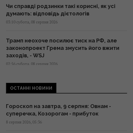
Чи справді родзинки такі корисні, як усі
думають: відповідь дієтологів
03:10 субота, 08 серпня 2026
Трамп неохоче посилює тиск на РФ, але
законопроект Грема змусить його вжити
заходів, - WSJ
02:56 субота, 08 серпня 2026
Мелоні відреагувала на вимогу Іспанії
ОСТАННІ НОВИНИ
щодо прикордонних перевірок у Шенгені
02:23 субота, 08 серпня 2026
Гороскоп на завтра, 9 серпня: Овнам -
суперечка, Козорогам - прибуток
Сонячна електростанція перегородила
8 серпня 2026, 05:36
давні маршрути тварин: вони знайшли
вихід